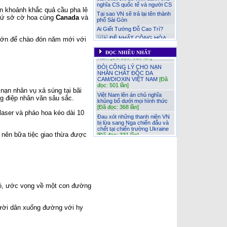
nghĩa CS quốc tế và người CS
n khoảnh khắc quả cầu pha lê
Tại sao VN sẽ trả lại tên thành
 xứ sở cờ hoa cùng
Canada
và
phố Sài Gòn
Thêm nhận thức về 6 chữ
Ai Giết Tướng Đỗ Cao Trí?
‘Độc lập-Tự do-Hạnh phúc’
trong Quốc hiệu CHXHCN Việt
🇻🇳 ĐỆ NHẤT CỘNG HÒA
g lớn để chào đón năm mới với
Nam
[Đã đọc: 519 lần]
(1955–1963): THÀNH QUẢ,
HẠN CHẾ VÀ NGUYÊN NHÂN
ĐÒI CÔNG LÝ CHO NẠN
ĐỌC NHIỀU NHẤT
SỤP ĐỔ
NHÂN CHẤT ĐỘC DA
CAM/DIOXIN VIỆT NAM
[Đã
Nhân đạo là một phần của sức
đọc: 501 lần]
mạnh quốc gia!
Việt Nam lên án chủ nghĩa
Đau xót những thanh niện VN
khủng bố dưới mọi hình thức
bị lừa sang Nga chiến đấu và
ạn nhân vụ xả súng tại bãi
[Đã đọc: 368 lần]
chết tại chiến trường Ukraine
ng điệp nhân văn sâu sắc.
Đau xót những thanh niện VN
Việt Nam lên án chủ nghĩa
bị lừa sang Nga chiến đấu và
khủng bố dưới mọi hình thức
 laser và pháo hoa kéo dài 10
chết tại chiến trường Ukraine
ĐÒI CÔNG LÝ CHO NẠN
[Đã đọc: 331 lần]
NHÂN CHẤT ĐỘC DA
Tại sao VN sẽ trả lại tên thành
CAM/DIOXIN VIỆT NAM
o nên bữa tiệc giao thừa được
phố Sài Gòn
[Đã đọc: 219 lần]
Thêm nhận thức về 6 chữ ‘Độc
lập-Tự do-Hạnh phúc’ trong
🇻🇳 ĐỆ NHẤT CỘNG HÒA
Quốc hiệu CHXHCN Việt Nam
(1955–1963): THÀNH QUẢ,
HẠN CHẾ VÀ NGUYÊN
NỖI ĐAU LẶP LẠI CỦA “ĐẠI
NHÂN SỤP ĐỔ
[Đã đọc: 191
NGU” – TỪ NHÀ HỒ ĐẾN
lần]
THỜI HIỆN ĐẠI
Ai Giết Tướng Đỗ Cao Trí?
[Đã đọc: 181 lần]
ó, ước vọng về một con đường
Nhân đạo là một phần của sức
mạnh quốc gia!
[Đã đọc: 173
lần]
ười dân xuống đường với hy
Cuộc chiến Việt Nam khi
người lớn xúi con nít ăn cứt