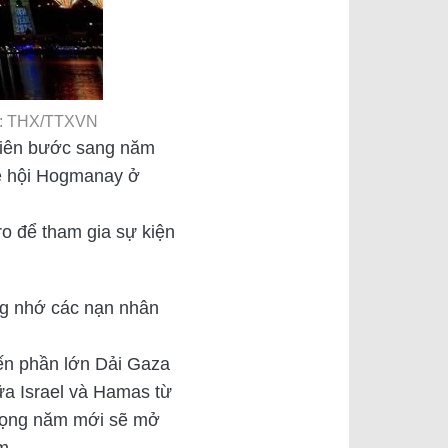
nh: THX/TTXVN
tiên bước sang năm
lễ hội Hogmanay ở
ro để tham gia sự kiện
ng nhớ các nạn nhân
iến phần lớn Dải Gaza
ữa Israel và Hamas từ
 vọng năm mới sẽ mở
m.