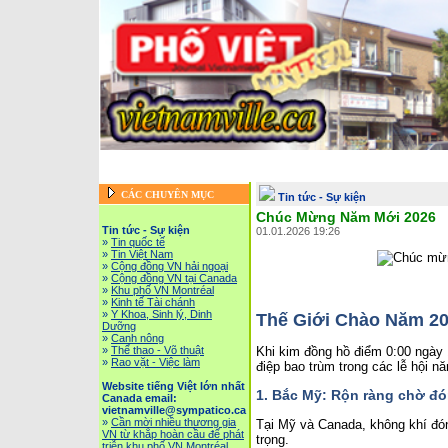
Trang chủ
::
Tin tức - Sự kiện
::
Website tiếng Việt lớn nhất Canad
Chánh, Đầu Tư, B
CÁC CHUYÊN MỤC
Tin tức - Sự kiện
Chúc Mừng Năm Mới 2026
Tin tức - Sự kiện
01.01.2026 19:26
»
Tin quốc tế
»
Tin Việt Nam
»
Cộng đồng VN hải ngoại
»
Cộng đồng VN tại Canada
»
Khu phố VN Montréal
»
Kinh tế Tài chánh
»
Y Khoa, Sinh lý, Dinh
Thế Giới Chào Năm 20
Dưỡng
»
Canh nông
Khi kim đồng hồ điểm 0:00 ngày 
»
Thể thao - Võ thuật
»
Rao vặt - Việc làm
điệp bao trùm trong các lễ hội 
Website tiếng Việt lớn nhất
1. Bắc Mỹ: Rộn ràng chờ đ
Canada email:
vietnamville@sympatico.ca
»
Cần mời nhiều thương gia
Tại Mỹ và Canada, không khí đó
VN từ khắp hoàn cầu để phát
trọng.
triễn khu phố VN Montréal