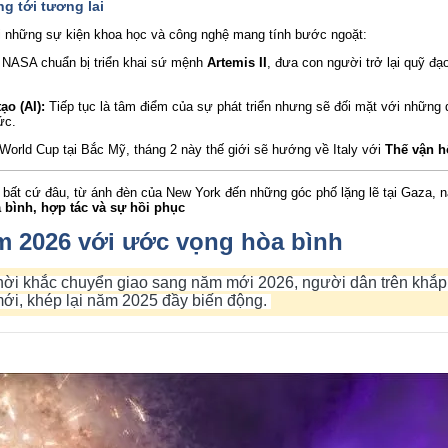
g tới tương lai
 những sự kiện khoa học và công nghệ mang tính bước ngoặt:
NASA chuẩn bị triển khai sứ mệnh
Artemis II
, đưa con người trở lại quỹ đ
ạo (AI):
Tiếp tục là tâm điểm của sự phát triển nhưng sẽ đối mặt với những
ức.
World Cup tại Bắc Mỹ, tháng 2 này thế giới sẽ hướng về Italy với
Thế vận h
bất cứ đâu, từ ánh đèn của New York đến những góc phố lặng lẽ tại Gaza, 
 bình, hợp tác và sự hồi phục
m 2026 với ước vọng hòa bình
thời khắc chuyển giao sang năm mới 2026, người dân trên khắp
ới, khép lại năm 2025 đầy biến động.