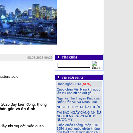
thuật
::
Góc thư giãn
::
Web links
::
Vietnam News in English
::
Tài
Tế - IAVP
::
Liên hệ
08.08.2026 00:39
TÌM KIẾM
TIN MỚI NHẤT
Danh ngôn HCM
[NEW]
Cuộc chiến Việt Nam khi người
lớn xúi con nít ăn cứt gà!
Nga: Ke Thù Truyền Kiếp của
Nhân Dân VN và Nhân LoạI
 2025 đầy biến động, thông
NHÌN LẠI THỜI PHÁP THUỘC
hàn gắn và ổn định
.
TẠI SAO NGÀY CÀNG NHIỀU
NGƯỜI MỸ VÀ VN RỜI BỎ
NƯỚC MỸ
Cuộc chiến chống Pháp 1945–
m đầy những cột mốc quan
1954 là một cuộc chiến không
cần thiết chỉ đẻ vinh danh chủ