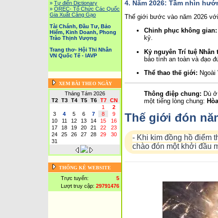
4. Năm 2026: Tầm nhìn hướn
»
Tự điển Dictionary
»
OREC- Tố Chức Các Quốc
Gia Xuất Cảng Gạo
Thế giới bước vào năm 2026 với
Tài Chánh, Đầu Tư, Bảo
Chinh phục không gian:
Hiểm, Kinh Doanh, Phong
kỷ.
Trào Thịnh Vượng
Trang thơ- Hội Thi Nhân
Kỷ nguyên Trí tuệ Nhân t
VN Quốc Tế - IAVP
bảo tính an toàn và đạo đ
Thể thao thế giới:
Ngoài 
XEM BÀI THEO NGÀY
Thông điệp chung:
Dù ở 
Tháng Tám 2026
một tiếng lòng chung:
Hòa
T2
T3
T4
T5
T6
T7
CN
1
2
Thế giới đón nă
3
4
5
6
7
8
9
10
11
12
13
14
15
16
17
18
19
20
21
22
23
24
25
26
27
28
29
30
- Khi kim đồng hồ điểm 
31
chào đón một khởi đầu m
THỐNG KÊ WEBSITE
Trực tuyến:
5
Lượt truy cập:
29791476