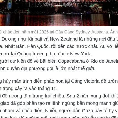
ỡ chào đón năm mới 2026 tại Cầu Cảng Sydney, Australia. Ả
 Dương như Kiribati và New Zealand là những nơi đầu 
lia, Nhật Bản, Hàn Quốc, rồi đến các nước châu Âu với 
ực rỡ tại Quảng trường thời đại ở New York.
 người dự kiến đổ về bãi biển Copacabana ở Rio de Janei
h quyền địa phương gọi là lớn nhất thế giới.
g hủy màn trình diễn pháo hoa tại Cảng Victoria để tưở
 trọng xảy ra vào tháng 11.
đến trong tâm trạng trái chiều. Sau 2 năm xung đột kh
ại giao đã góp phần tạo ra lệnh ngừng bắn mong manh gi
vi phạm vẫn tiếp diễn. Nhiều người dân Gaza bày tỏ hy
bạo lực, dù những mất mát trong năm cũ vẫn còn in đậ