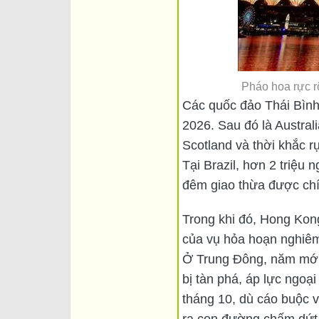
Pháo hoa rực r
Các quốc đảo Thái Bình
2026. Sau đó là Austra
Scotland và thời khắc r
Tại Brazil, hơn 2 triệu
đêm giao thừa được chín
Trong khi đó, Hong Kon
của vụ hỏa hoạn nghiêm
Ở Trung Đông, năm mới 
bị tàn phá, áp lực ngo
tháng 10, dù cáo buộc 
ra con đường chấm dứt 