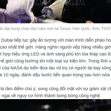
n tập trung chào đón năm mới tại Seoul, Hàn Quốc. Ảnh: TH
 Dubai tiếp tục gây ấn tượng với màn trình diễn pháo h
hà cao nhất thế giới. Hàng nghìn người xếp hàng nhiều gi
kết hợp hiệu ứng LED và ánh sáng phủ kín tòa tháp cao 8
ế giới cũng hướng tới một loạt sự kiện lớn. Trong lĩnh
I của NASA dự kiến đưa tàu vũ trụ có người lái bay vòn
ài 10 ngày, đánh dấu bước tiến quan trọng sau hơn nửa
c là tâm điểm chú ý, song cũng đối mặt với sự giám sát c
o ngại về nguy cơ hình thành bong bóng công nghệ.