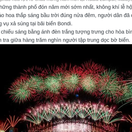
những thành phố đón năm mới sớm nhất, không khí lễ hộ
áo hoa thắp sáng bầu trời đúng nửa đêm, người dân đã
 vụ xả súng tại bãi biển Bondi.
hiếu sáng bằng ánh đèn trắng tượng trưng cho hòa bình
 tra giữa hàng trăm nghìn người tập trung dọc bờ biển.