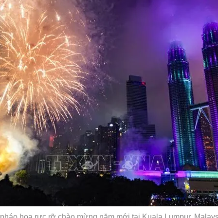
pháo hoa rực rỡ chào mừng năm mới tại Kuala Lumpur, Malays