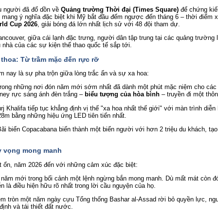
u người đã đổ dồn về
Quảng trường Thời đại (Times Square)
để chứng kiế
y mang ý nghĩa đặc biệt khi Mỹ bắt đầu đếm ngược đến tháng 6 – thời điểm
ld Cup 2026
, giải bóng đá lớn nhất lịch sử với 48 đội tham dự.
ancouver, giữa cái lạnh đặc trưng, người dân tập trung tại các quảng trườn
ủ nhà của các sự kiện thể thao quốc tế sắp tới.
thoa: Từ trầm mặc đến rực rỡ
ăm nay là sự pha trộn giữa lòng trắc ẩn và sự xa hoa:
rong những nơi đón năm mới sớm nhất đã dành một phút mặc niệm cho các n
ney rực sáng ánh đèn trắng –
biểu tượng của hòa bình
– truyền đi một thô
j Khalifa tiếp tục khẳng định vị thế "xa hoa nhất thế giới" với màn trình diễn
28m bằng những hiệu ứng LED tiên tiến nhất.
ãi biển Copacabana biến thành một biển người với hơn 2 triệu du khách, tạ
hy vọng mong manh
t ổn, năm 2026 đến với những cảm xúc đặc biệt:
năm mới trong bối cảnh một lệnh ngừng bắn mong manh. Dù mất mát còn đ
n là điều hiện hữu rõ nhất trong lời cầu nguyện của họ.
m tròn một năm ngày cựu Tổng thống Bashar al-Assad rời bỏ quyền lực, ng
ịnh và tái thiết đất nước.