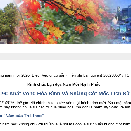
a email: vietnamville@sympatico.ca
::
Bản sắc Việt
::
Văn hóa - Giải trí
::
Khoa học kỹ 
ảo Hiểm, Kinh Doanh, Phong Trào Thịnh Vượng
::
Trang thơ- Hội Thi Nhân VN Quốc 
Kính chúc bạn đọc Năm Mới Hạnh Phúc
26: Khát Vọng Hòa Bình Và Những Cột Mốc Lịch Sử
1/1/2026, thế giới đã chính thức bước vào một hành trình mới. Sau một năm
năm nay không chỉ là sự rực rỡ của pháo hoa, mà còn là
niềm hy vọng về sự 
ón "Năm của Thể thao"
n năm mới không chỉ đơn thuần là lễ hội mà còn là sự chuẩn bị cho một nă