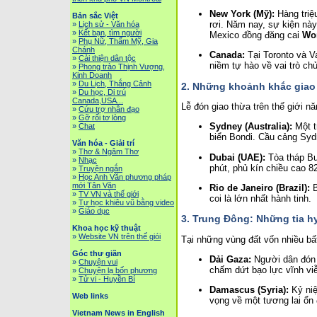
New York (Mỹ):
Hàng triệ
Bản sắc Việt
rơi. Năm nay, sự kiện nà
»
Lịch sử - Văn hóa
»
Kết bạn, tìm người
Mexico đồng đăng cai
Wor
»
Phụ Nữ, Thẩm Mỹ, Gia
Chánh
Canada:
Tại Toronto và V
»
Cải thiện dân tộc
niềm tự hào về vai trò ch
»
Phong trào Thịnh Vượng,
Kinh Doanh
»
Du Lịch, Thắng Cảnh
2. Những khoảnh khắc giao 
»
Du học, Di trú
Canada,USA...
Lễ đón giao thừa trên thế giới n
»
Cứu trợ nhân đạo
»
Gỡ rối tơ lòng
Sydney (Australia):
Một t
»
Chat
biển Bondi. Cầu cảng Syd
Văn hóa - Giải trí
»
Thơ & Ngâm Thơ
Dubai (UAE):
Tòa tháp Bur
»
Nhạc
phút, phủ kín chiều cao 8
»
Truyện ngắn
»
Học Anh Văn phương pháp
mới Tân Văn
Rio de Janeiro (Brazil):
B
»
TV VN và thế giới
coi là lớn nhất hành tinh.
»
Tự học khiêu vũ bằng video
»
Giáo dục
3. Trung Đông: Những tia 
Khoa học kỹ thuật
»
Website VN trên thế giói
Tại những vùng đất vốn nhiều bấ
Góc thư giãn
Dải Gaza:
Người dân đón 
»
Chuyện vui
chấm dứt bạo lực vĩnh viễ
»
Chuyện lạ bốn phương
»
Tử vi - Huyền Bí
Damascus (Syria):
Kỷ niệ
Web links
vọng về một tương lai ổn đ
Vietnam News in English