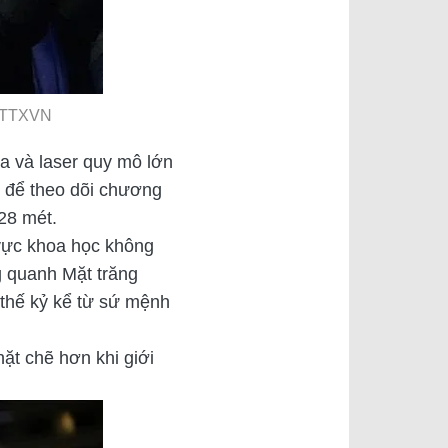
X/TTXVN
oa và laser quy mô lớn
ờ để theo dõi chương
28 mét.
 vực khoa học không
g quanh Mặt trăng
 thế kỷ kể từ sứ mệnh
hặt chẽ hơn khi giới