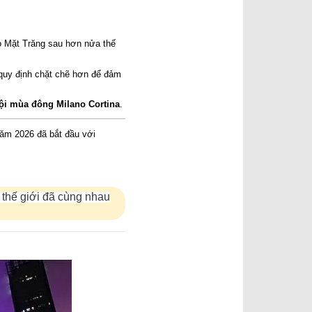
gà!
[Đã đọc: 130 lần]
Cuộc chiến chống Pháp 1945–
1954 là một cuộc chiến không
cần thiết chỉ đẻ vinh danh chủ
nghĩa CS quốc tế và người CS
ạo Mặt Trăng sau hơn nửa thế
[Đã đọc: 128 lần]
 quy định chặt chẽ hơn để đảm
ội mùa đông Milano Cortina
.
năm 2026 đã bắt đầu với
 thế giới đã cùng nhau