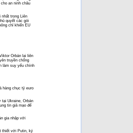
NGUYÊN NHÂN SỤP ĐỔ
 cho an ninh châu
[Đã đọc: 188 lần]
Ai Giết Tướng Đỗ Cao Trí?
[Đã đọc: 171 lần]
 nhất trong Liên
Nhân đạo là một phần của
hủ quyết các gói
sức mạnh quốc gia!
[Đã
không chỉ khiến EU
đọc: 166 lần]
Cuộc chiến Việt Nam khi
người lớn xúi con nít ăn cứt
gà!
[Đã đọc: 113 lần]
Cuộc chiến chống Pháp
1945–1954 là một cuộc
chiến không cần thiết chỉ
ktor Orbán lại liên
đẻ vinh danh chủ nghĩa CS
quốc tế và người CS
[Đã
uyên truyền chống
đọc: 105 lần]
n làm suy yếu chính
iá hàng chục tỷ euro
 tại Ukraine, Orbán
tung tin giả mạo để
án gia nhập với
 thiết với Putin, ký