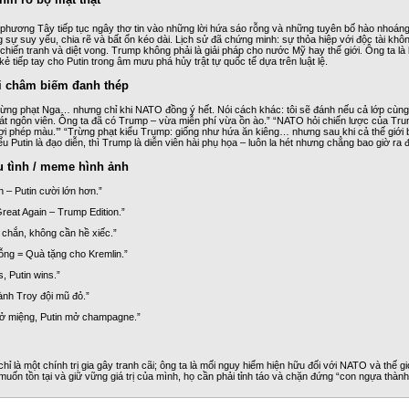
phương Tây tiếp tục ngây thơ tin vào những lời hứa sáo rỗng và những tuyên bố hào nhoáng
g sự suy yếu, chia rẽ và bất ổn kéo dài. Lịch sử đã chứng minh: sự thỏa hiệp với độc tài khô
 chiến tranh và diệt vong. Trump không phải là giải pháp cho nước Mỹ hay thế giới. Ông ta l
 kẻ tiếp tay cho Putin trong âm mưu phá hủy trật tự quốc tế dựa trên luật lệ.
i châm biếm đanh thép
ừng phạt Nga… nhưng chỉ khi NATO đồng ý hết. Nói cách khác: tôi sẽ đánh nếu cả lớp cùng 
t ngôn viên. Ông ta đã có Trump – vừa miễn phí vừa ồn ào.” “NATO hỏi chiến lược của Trum
đợi phép màu.’” “Trừng phạt kiểu Trump: giống như hứa ăn kiêng… nhưng sau khi cả thế giới
u Putin là đạo diễn, thì Trump là diễn viên hài phụ họa – luôn la hét nhưng chẳng bao giờ ra 
u tình / meme hình ảnh
n – Putin cười lớn hơn.”
reat Again – Trump Edition.”
chắn, không cần hề xiếc.”
ỗng = Quà tặng cho Kremlin.”
, Putin wins.”
ành Troy đội mũ đỏ.”
ở miệng, Putin mở champagne.”
ỉ là một chính trị gia gây tranh cãi; ông ta là mối nguy hiểm hiện hữu đối với NATO và thế g
ốn tồn tại và giữ vững giá trị của mình, họ cần phải tỉnh táo và chặn đứng “con ngựa thành