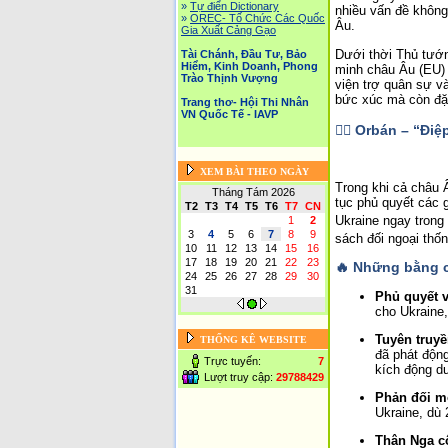
»
Tự điển Dictionary
nhiều vấn đề không
»
OREC- Tố Chức Các Quốc
Âu.
Gia Xuất Cảng Gạo
Dưới thời Thủ tướn
Tài Chánh, Đầu Tư, Bảo
Hiểm, Kinh Doanh, Phong
minh châu Âu (EU) 
Trào Thịnh Vượng
viện trợ quân sự và
bức xúc mà còn đặt
Trang thơ- Hội Thi Nhân
VN Quốc Tế - IAVP
🕵️‍♂️ Orbán – “
XEM BÀI THEO NGÀY
Trong khi cả châu Â
Tháng Tám 2026
tục phủ quyết các g
T2
T3
T4
T5
T6
T7
CN
Ukraine ngay trong
1
2
3
4
5
6
7
8
9
sách đối ngoại th
10
11
12
13
14
15
16
17
18
19
20
21
22
23
🔥 Những bằng c
24
25
26
27
28
29
30
31
Phủ quyết v
cho Ukraine,
Tuyên truy
THỐNG KÊ WEBSITE
đã phát động
Trực tuyến:
7
kích động dư
Lượt truy cập:
29788429
Phản đối m
Ukraine, dù 
Thân Nga c