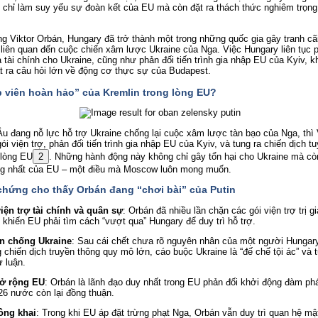
 chỉ làm suy yếu sự đoàn kết của EU mà còn đặt ra thách thức nghiêm trọng
g Viktor Orbán, Hungary đã trở thành một trong những quốc gia gây tranh cãi
liên quan đến cuộc chiến xâm lược Ukraine của Nga. Việc Hungary liên tục p
 tài chính cho Ukraine, cũng như phản đối tiến trình gia nhập EU của Kyiv, 
 ra câu hỏi lớn về động cơ thực sự của Budapest.
Điệp viên hoàn hảo” của Kremlin trong lòng EU?
u đang nỗ lực hỗ trợ Ukraine chống lại cuộc xâm lược tàn bạo của Nga, thì Vi
ói viện trợ, phản đối tiến trình gia nhập EU của Kyiv, và tung ra chiến dịch t
 lòng EU
2
. Những hành động này không chỉ gây tổn hại cho Ukraine mà cò
ống nhất của EU – một điều mà Moscow luôn mong muốn.
hứng cho thấy Orbán đang “chơi bài” của Putin
iện trợ tài chính và quân sự
: Orbán đã nhiều lần chặn các gói viện trợ trị g
 khiến EU phải tìm cách “vượt qua” Hungary để duy trì hỗ trợ.
ền chống Ukraine
: Sau cái chết chưa rõ nguyên nhân của một người Hungary
 chiến dịch truyền thông quy mô lớn, cáo buộc Ukraine là “đế chế tội ác” và 
 luận.
ở rộng EU
: Orbán là lãnh đạo duy nhất trong EU phản đối khởi động đàm ph
26 nước còn lại đồng thuận.
ông khai
: Trong khi EU áp đặt trừng phạt Nga, Orbán vẫn duy trì quan hệ mật