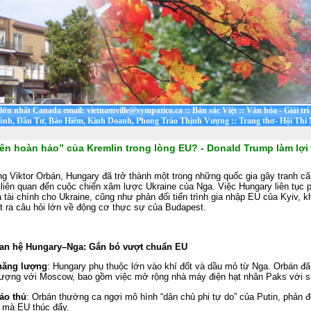
t lớn nhất Canada email: vietnamville@sympatico.ca
::
Bản sắc Việt
::
Văn hóa - Giải trí
ánh, Đầu Tư, Bảo Hiểm, Kinh Doanh, Phong Trào Thịnh Vượng
::
Trang thơ- Hội Thi
iên hoàn hảo” của Kremlin trong lòng EU? - Donald Trump làm lợi
g Viktor Orbán, Hungary đã trở thành một trong những quốc gia gây tranh cãi
liên quan đến cuộc chiến xâm lược Ukraine của Nga. Việc Hungary liên tục p
 tài chính cho Ukraine, cũng như phản đối tiến trình gia nhập EU của Kyiv, 
 ra câu hỏi lớn về động cơ thực sự của Budapest.
uan hệ Hungary–Nga: Gắn bó vượt chuẩn EU
năng lượng
: Hungary phụ thuộc lớn vào khí đốt và dầu mỏ từ Nga. Orbán đã
lượng với Moscow, bao gồm việc mở rộng nhà máy điện hạt nhân Paks với s
ảo thủ
: Orbán thường ca ngợi mô hình “dân chủ phi tự do” của Putin, phản đối
 mà EU thúc đẩy.