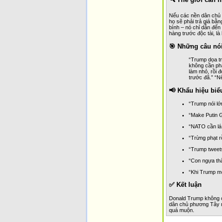
Nếu các nền dân chủ 
họ sẽ phải trả giá bằn
bình – nó chỉ dẫn đến
hàng trước độc tài, là
🎯 Những câu nó
“Trump dọa tr
không cần phá
làm nhỏ, rồi 
trước đã.” “Nế
📢 Khẩu hiệu biể
“Trump nói lớ
“Make Putin G
“NATO cần lá 
“Trừng phạt r
“Trump tweets
“Con ngựa th
“Khi Trump m
✅ Kết luận
Donald Trump không ch
dân chủ phương Tây mu
quá muộn.