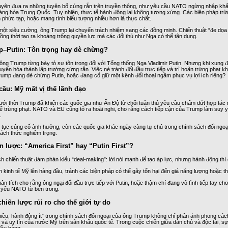
ên đưa ra những tuyên bố cứng rắn trên truyền thông, như yêu cầu NATO ngừng nhập khẩ
àng hóa Trung Quốc. Tuy nhiên, thực tế hành động lại không tương xứng. Các biện pháp trừn
n phức tạp, hoặc mang tính biểu tượng nhiều hơn là thực chất.
ột siêu cường, ông Trump lại chuyển trách nhiệm sang các đồng minh. Chiến thuật “đe dọa 
đồng thời tạo ra khoảng trống quyền lực mà các đối thủ như Nga có thể tận dụng.
p–Putin: Tôn trọng hay dè chừng?
ông Trump từng bày tỏ sự tôn trọng đối với Tổng thống Nga Vladimir Putin. Nhưng khi xung đ
uyển hóa thành lập trường cứng rắn. Việc né tránh đối đầu trực tiếp và trì hoãn trừng phạt kh
rump đang dè chừng Putin, hoặc đang cố giữ một kênh đối thoại ngầm phục vụ lợi ích riêng?
cầu: Mỹ mất vị thế lãnh đạo
ới thời Trump đã khiến các quốc gia như Ấn Độ từ chối tuân thủ yêu cầu chấm dứt hợp tác
ế trừng phạt. NATO và EU cũng tỏ ra hoài nghi, cho rằng cách tiếp cận của Trump làm suy 
.
p tục củng cố ảnh hưởng, còn các quốc gia khác ngày càng tự chủ trong chính sách đối ngoại.
ách thức nghiêm trọng.
n lược: “America First” hay “Putin First”?
h chiến thuật đàm phán kiểu “deal-making”: lời nói mạnh để tạo áp lực, nhưng hành động thì 
ch kinh tế Mỹ lên hàng đầu, tránh các biện pháp có thể gây tổn hại đến giá năng lượng hoặc t
ân tích cho rằng ông ngại đối đầu trực tiếp với Putin, hoặc thậm chí đang vô tình tiếp tay ch
 yếu NATO từ bên trong.
chiến lược rủi ro cho thế giới tự do
iều, hành động ít” trong chính sách đối ngoại của ông Trump không chỉ phản ánh phong các
ả và uy tín của nước Mỹ trên sân khấu quốc tế. Trong cuộc chiến giữa dân chủ và độc tài, sự
đầu hàng.