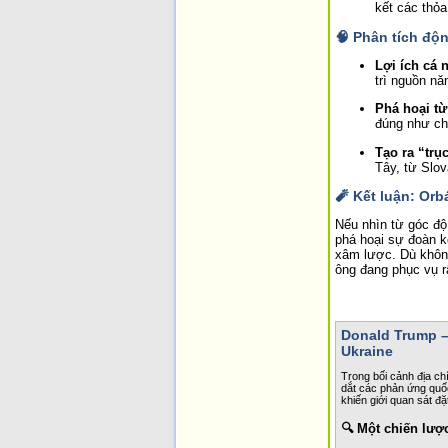
kết các thỏa
🧠 Phân tích độ
Lợi ích cá 
trì nguồn nă
Phá hoại từ
đúng như ch
Tạo ra “trụ
Tây, từ Slo
🧨 Kết luận: Or
Nếu nhìn từ góc độ
phá hoại sự đoàn k
xâm lược. Dù không
ông đang phục vụ rấ
Donald Trump –
Ukraine
Trong bối cảnh địa chí
dắt các phản ứng quốc
khiến giới quan sát đặ
🔍 Một chiến lư