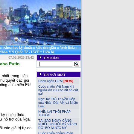
::
Khoa học kỹ thuật
::
Góc thư giãn
::
Web links
::
 Nhân VN Quốc Tế - IAVP
::
Liên hệ
07.08.2026 13:42
TÌM KIẾM
 cho Putin
TIN MỚI NHẤT
 nhất trong Liên
hủ quyết các gói
Danh ngôn HCM
[NEW]
không chỉ khiến EU
Cuộc chiến Việt Nam khi
người lớn xúi con nít ăn cứt
gà!
Nga: Ke Thù Truyền Kiếp
của Nhân Dân VN và Nhân
LoạI
NHÌN LẠI THỜI PHÁP
 ký nhiều thỏa
THUỘC
ự hỗ trợ của Nga.
TẠI SAO NGÀY CÀNG
NHIỀU NGƯỜI MỸ VÀ VN
 các giá trị tự do
RỜI BỎ NƯỚC MỸ
Cuộc chiến chống Pháp