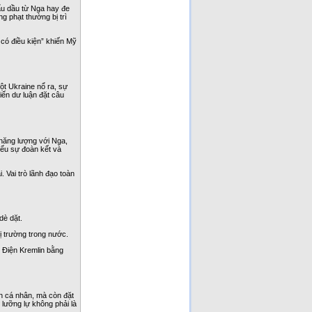
u dầu từ Nga hay đe
g phạt thường bị trì
có điều kiện” khiến Mỹ
ột Ukraine nổ ra, sự
iến dư luận đặt câu
 năng lượng với Nga,
yếu sự đoàn kết và
 Vai trò lãnh đạo toàn
dè dặt.
hị trường trong nước.
o Điện Kremlin bằng
h cá nhân, mà còn đặt
 lưỡng lự không phải là