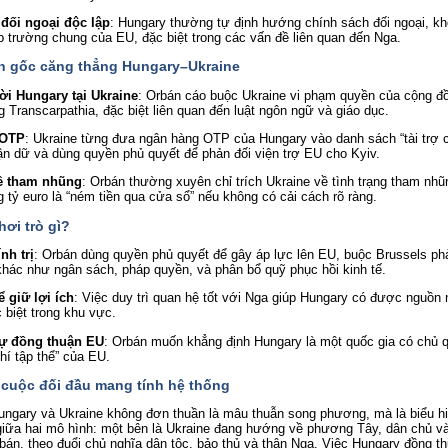
đối ngoại độc lập
: Hungary thường tự định hướng chính sách đối ngoại, kh
p trường chung của EU, đặc biệt trong các vấn đề liên quan đến Nga.
n gốc căng thẳng Hungary–Ukraine
i Hungary tại Ukraine
: Orbán cáo buộc Ukraine vi phạm quyền của cộng đ
g Transcarpathia, đặc biệt liên quan đến luật ngôn ngữ và giáo dục.
 OTP
: Ukraine từng đưa ngân hàng OTP của Hungary vào danh sách “tài trợ ch
ận dữ và dùng quyền phủ quyết để phản đối viện trợ EU cho Kyiv.
ề tham nhũng
: Orbán thường xuyên chỉ trích Ukraine về tình trạng tham nhũ
g tỷ euro là “ném tiền qua cửa sổ” nếu không có cải cách rõ ràng.
ơi trò gì?
nh trị
: Orbán dùng quyền phủ quyết để gây áp lực lên EU, buộc Brussels ph
khác như ngân sách, pháp quyền, và phân bổ quỹ phục hồi kinh tế.
 giữ lợi ích
: Việc duy trì quan hệ tốt với Nga giúp Hungary có được nguồn 
c biệt trong khu vực.
sự đồng thuận EU
: Orbán muốn khẳng định Hungary là một quốc gia có chủ q
chí tập thể” của EU.
t cuộc đối đầu mang tính hệ thống
ungary và Ukraine không đơn thuần là mâu thuẫn song phương, mà là biểu h
giữa hai mô hình: một bên là Ukraine đang hướng về phương Tây, dân chủ và
bán, theo đuổi chủ nghĩa dân tộc, bảo thủ và thân Nga. Việc Hungary đồng t