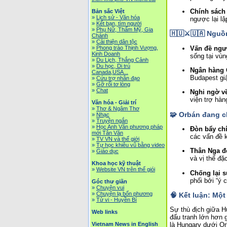
Chính sách 
Bản sắc Việt
»
Lịch sử - Văn hóa
ngược lại lậ
»
Kết bạn, tìm người
»
Phụ Nữ, Thẩm Mỹ, Gia
🇭🇺⚔️🇺🇦 Nguồ
Chánh
»
Cải thiện dân tộc
Vấn đề ngườ
»
Phong trào Thịnh Vượng,
Kinh Doanh
sống tại vùn
»
Du Lịch, Thắng Cảnh
»
Du học, Di trú
Ngân hàng
Canada,USA...
Budapest gi
»
Cứu trợ nhân đạo
»
Gỡ rối tơ lòng
»
Chat
Nghi ngờ v
viện trợ hàn
Văn hóa - Giải trí
»
Thơ & Ngâm Thơ
🧩 Orbán đang ch
»
Nhạc
»
Truyện ngắn
»
Học Anh Văn phương pháp
Đòn bẩy chí
mới Tân Văn
các vấn đề 
»
TV VN và thế giới
»
Tự học khiêu vũ bằng video
Thân Nga để
»
Giáo dục
và vị thế đặ
Khoa học kỹ thuật
»
Website VN trên thế giói
Chống lại 
phối bởi “ý 
Góc thư giãn
»
Chuyện vui
»
Chuyện lạ bốn phương
🧠 Kết luận: Mộ
»
Tử vi - Huyền Bí
Sự thù địch giữa H
Web links
đấu tranh lớn hơn 
Vietnam News in English
là Hungary dưới Or