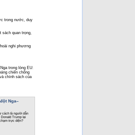
ực trong nước, duy
t sách quan trọng,
 hoài nghi phương
 Nga trong lòng EU:
kháng chiến chống
 và chính sách của
 đột Nga–
tư cách là người dẫn
 Donald Trump lại
 chạm trực diện?