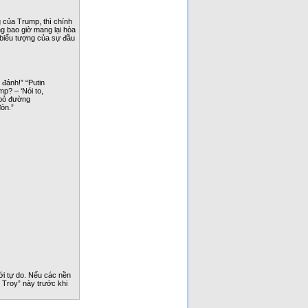
 của Trump, thì chính
ng bao giờ mang lại hòa
à biểu tượng của sự đầu
đánh!” “Putin
p? – ‘Nói to,
 bỏ đường
đòn.”
iới tự do. Nếu các nền
 Troy” này trước khi