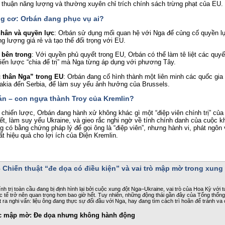
 thuận năng lượng và thường xuyên chỉ trích chính sách trừng phạt của EU.
ng cơ: Orbán đang phục vụ ai?
nhân và quyền lực
: Orbán sử dụng mối quan hệ với Nga để củng cố quyền l
ng lượng giá rẻ và tạo thế đối trọng với EU.
 bên trong
: Với quyền phủ quyết trong EU, Orbán có thể làm tê liệt các quyế
iến lược “chia để trị” mà Nga từng áp dụng với phương Tây.
c thân Nga” trong EU
: Orbán đang cố hình thành một liên minh các quốc gia
vakia đến Serbia, để làm suy yếu ảnh hưởng của Brussels.
bán – con ngựa thành Troy của Kremlin?
 chiến lược, Orbán đang hành xử không khác gì một “điệp viên chính trị” của
ết, làm suy yếu Ukraine, và gieo rắc nghi ngờ về tính chính danh của cuộc 
 có bằng chứng pháp lý để gọi ông là “điệp viên”, nhưng hành vi, phát ngôn
t hiệu quả cho lợi ích của Điện Kremlin.
 Chiến thuật “đe dọa có điều kiện” và vai trò mập mờ trong xung
nh trị toàn cầu đang bị định hình lại bởi cuộc xung đột Nga–Ukraine, vai trò của Hoa Kỳ với 
 tế trở nên quan trọng hơn bao giờ hết. Tuy nhiên, những động thái gần đây của Tổng thống
t ra nghi vấn: liệu ông đang thực sự đối đầu với Nga, hay đang tìm cách trì hoãn để tránh va
ợc mập mờ: Đe dọa nhưng không hành động