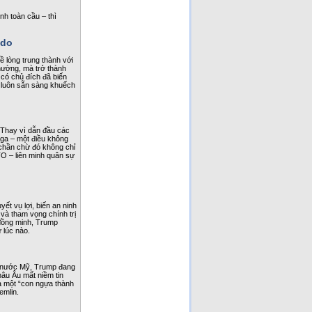
nh toàn cầu – thì
 do
ề lòng trung thành với
hường, mà trở thành
 có chủ đích đã biến
g luôn sẵn sàng khuếch
. Thay vì dẫn đầu các
Nga – một điều không
ự chần chừ đó không chỉ
O – liên minh quân sự
t vụ lợi, biến an ninh
và tham vọng chính trị
 đồng minh, Trump
 lúc nào.
ng nước Mỹ, Trump đang
âu Âu mất niềm tin
là một “con ngựa thành
emlin.