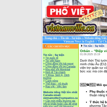
Trang chủ
::
Tin tức - Sự kiện
::
Website tiếng Việ
Vietnam News in English
::
Tài Ch
Tin tức - Sự kiện
CÁC CHUYÊN MỤC
Orbán – “Điệp v
01.09.2025 15:19
Tin tức - Sự kiện
»
Tin quốc tế
Dưới thời Thủ tướn
»
Tin Việt Nam
»
Cộng đồng VN hải ngoại
minh châu Âu (EU) 
»
Cộng đồng VN tại Canada
viện trợ quân sự và
»
Khu phố VN Montréal
bức xúc mà còn đặt
»
Kinh tế Tài chánh
»
Y Khoa, Sinh lý, Dinh
Dưỡng
»
Canh nông
»
Thể thao - Võ thuật
🇭🇺🔁🇷🇺 Mối q
»
Rao vặt - Việc làm
Phụ thuộc 
Website tiếng Việt lớn nhất
thuận năng 
Canada email:
vietnamville@sympatico.ca
»
Cần mời nhiều thương gia
Ý thức hệ b
VN từ khắp hoàn cầu để phát
phương Tây
triễn khu phố VN Montréal