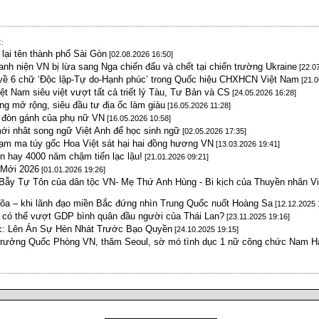
:
 lại tên thành phố Sài Gòn
[02.08.2026 16:50]
nh niện VN bị lừa sang Nga chiến đấu và chết tại chiến trường Ukraine
[22.07
về 6 chữ ‘Độc lập-Tự do-Hạnh phúc’ trong Quốc hiệu CHXHCN Việt Nam
[21.0
Việt Nam siêu việt vượt tất cả triết lý Tàu, Tư Bản và CS
[24.05.2026 16:28]
ng mở rộng, siêu đầu tư địa ốc làm giàu
[16.05.2026 11:28]
 đòn gánh của phụ nữ VN
[16.05.2026 10:58]
mới nhât song ngữ Việt Anh để học sinh ngữ
[02.05.2026 17:35]
phạm ma túy gốc Hoa Việt sát hại hai đồng hương VN
[13.03.2026 19:41]
n hay 4000 năm chậm tiến lạc lậu!
[21.01.2026 09:21]
Mới 2026
[01.01.2026 19:26]
Bẫy Tự Tôn của dân tộc VN- Mẹ Thứ Anh Hùng - Bi kịch của Thuyền nhân 
lõa – khi lãnh đạo miền Bắc đứng nhìn Trung Quốc nuốt Hoàng Sa
[12.12.2025 
 có thể vượt GDP bình quân đầu người của Thái Lan?
[23.11.2025 19:16]
Ác: Lên Án Sự Hèn Nhát Trước Bạo Quyền
[24.10.2025 19:15]
rưởng Quốc Phòng VN, thăm Seoul, sờ mó tình dục 1 nữ công chức Nam H