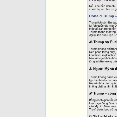
Nếu các nền dân chủ k
chính họ sẽ phải trả g
Donald Trump –
Trong lịch sử hiện đại
lợi ích quốc gia như 
một vết rạn trong nền
Trump thành một “ngườ
đại lợi ích của Điện Kr
🧊 Trump sợ Puti
Trump không chỉ tránh
biện pháp trừng phạt,
khả thi về mặt kinh tế
bảo vệ Nga khỏi nhữn
từng là biểu tượng của
⚠️ Người Mỹ và t
Trump không hành xử n
tập thể thành con bài
lên trên hòa bình quố
không phải là tấm khi
🧨 Trump – công 
Bằng cách gieo rắc ch
thực hiện đúng điều m
vào Mỹ, thì Moscow ch
Troy” được bọc vỏ ngo
🔍 Thế giới cần n