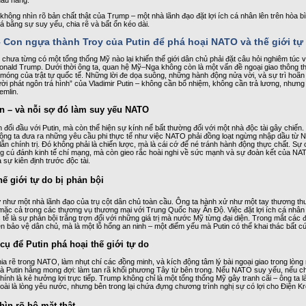
hông nhìn rõ bản chất thật của Trump – một nhà lãnh đạo đặt lợi ích cá nhân lên trên hòa bì
iá bằng sự suy yếu, chia rẽ và bất ổn kéo dài.
 Con ngựa thành Troy của Putin để phá hoại NATO và thế giới tự
, chưa từng có một tổng thống Mỹ nào lại khiến thế giới dân chủ phải đặt câu hỏi nghiêm túc v
Donald Trump. Dưới thời ông ta, quan hệ Mỹ–Nga không còn là một vấn đề ngoại giao thông t
 móng của trật tự quốc tế. Những lời đe dọa suông, những hành động nửa vời, và sự trì hoãn
i phát ngôn trá hình” của Vladimir Putin – không cần bổ nhiệm, không cần trả lương, nhưn
emlin.
n – và nỗi sợ đó làm suy yếu NATO
 đối đầu với Putin, mà còn thể hiện sự kính nể bất thường đối với một nhà độc tài gây chiến
 ông ta đưa ra những yêu cầu phi thực tế như việc NATO phải đồng loạt ngừng nhập dầu từ 
 lẫn chính trị. Đó không phải là chiến lược, mà là cái cớ để né tránh hành động thực chất. S
g cú đánh kinh tế chí mạng, mà còn gieo rắc hoài nghi về sức mạnh và sự đoàn kết của NAT
 sự kiên định trước độc tài.
hế giới tự do bị phản bội
hư một nhà lãnh đạo của trụ cột dân chủ toàn cầu. Ông ta hành xử như một tay thương thuyế
 mặc cả trong các thương vụ thương mại với Trung Quốc hay Ấn Độ. Việc đặt lợi ích cá nhân 
c tế là sự phản bội trắng trợn đối với những giá trị mà nước Mỹ từng đại diện. Trong mắt các
ên bảo vệ dân chủ, mà là một lỗ hổng an ninh – một điểm yếu mà Putin có thể khai thác bất cứ
cụ để Putin phá hoại thế giới tự do
ia rẽ trong NATO, làm nhụt chí các đồng minh, và kích động tâm lý bài ngoại giao trong lò
à Putin hằng mong đợi: làm tan rã khối phương Tây từ bên trong. Nếu NATO suy yếu, nếu ch
ính là kẻ hưởng lợi trực tiếp. Trump không chỉ là một tổng thống Mỹ gây tranh cãi – ông ta 
ài là lòng yêu nước, nhưng bên trong lại chứa đựng chương trình nghị sự có lợi cho Điện Kr
hìn rõ bộ mặt thật