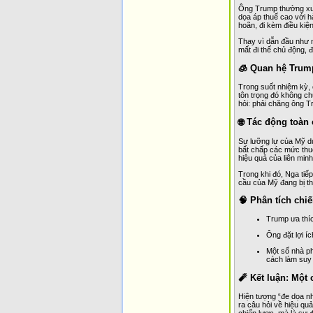
Ông Trump thường xuy
dọa áp thuế cao với h
hoãn, đi kèm điều kiệ
Thay vì dẫn đầu như m
mất đi thế chủ động, 
🧊 Quan hệ Trum
Trong suốt nhiệm kỳ, 
tôn trọng đó không ch
hỏi: phải chăng ông T
🌐 Tác động toàn 
Sự lưỡng lự của Mỹ dư
bất chấp các mức thu
hiệu quả của liên minh
Trong khi đó, Nga tiế
cầu của Mỹ đang bị th
🧠 Phân tích chiế
Trump ưa thíc
Ông đặt lợi í
Một số nhà ph
cách làm suy
🧨 Kết luận: Một 
Hiện tượng “đe dọa nh
ra câu hỏi về hiệu qu
chiến lược, mà là sự 