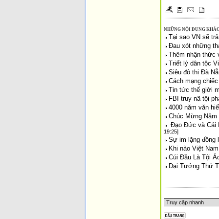
NHỮNG NỘI DUNG KHÁC
Tại sao VN sẽ trả
Đau xót những tha
Thêm nhận thức 
Triết lý dân tộc 
Siêu đô thị Đà Nẵ
Cách mạng chiếc
Tin tức thế giời 
FBI truy nã tội 
4000 năm văn hiế
Chúc Mừng Năm 
Đạo Đức và Cái 
19:25]
Sự im lặng đồng 
Khi nào Việt Nam
Cúi Đầu Là Tội 
Dại Tướng Thứ T