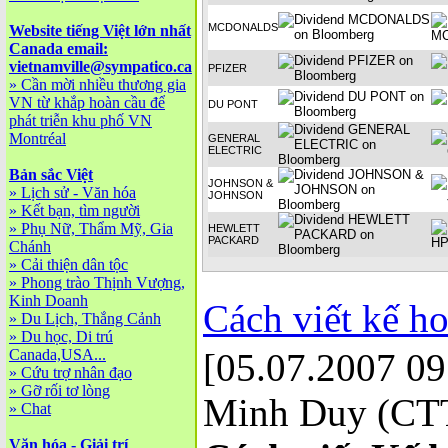
MCDONALDS
Website tiếng Việt lớn nhất
Canada email:
vietnamville@sympatico.ca
PFIZER
»
Cần mời nhiều thương gia
VN từ khắp hoàn cầu để
DU PONT
phát triễn khu phố VN
Montréal
GENERAL
ELECTRIC
Bản sắc Việt
JOHNSON &
»
Lịch sử - Văn hóa
JOHNSON
»
Kết bạn, tìm người
»
Phụ Nữ, Thẩm Mỹ, Gia
HEWLETT
PACKARD
Chánh
»
Cải thiện dân tộc
»
Phong trào Thịnh Vượng,
Kinh Doanh
Cách viết kế h
»
Du Lịch, Thắng Cảnh
»
Du học, Di trú
Canada,USA...
[05.07.2007 09
»
Cứu trợ nhân đạo
»
Gỡ rối tơ lòng
Minh Duy (C
»
Chat
Văn hóa - Giải trí