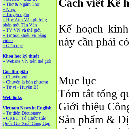
Cách viết Kế 
»
Thơ & Ngâm Thơ
»
Nhạc
»
Truyện ngắn
»
Học Anh Văn phương
pháp mới Tân Văn
Kế hoạch kinh
»
TV VN và thế giới
»
Tự học khiêu vũ bằng
này cần phải c
video
»
Giáo dục
Khoa học kỹ thuật
»
Website VN trên thế giói
Góc thư giãn
»
Chuyện vui
Mục lục
»
Chuyện lạ bốn phương
»
Tử vi - Huyền Bí
Tóm tắt tổng q
Web links
Giới thiệu Côn
Vietnam News in English
»
Tự điển Dictionary
Sản phẩm & Dị
»
OREC- Tố Chức Các
Quốc Gia Xuất Cảng Gạo