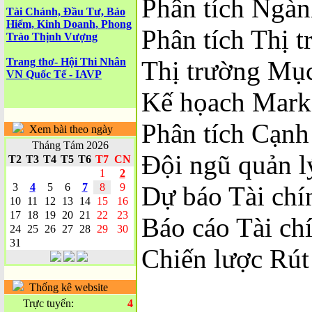
Phân tích Ngà
Tài Chánh, Đầu Tư, Bảo
Hiểm, Kinh Doanh, Phong
Phân tích Thị 
Trào Thịnh Vượng
Trang thơ- Hội Thi Nhân
Thị trường Mục
VN Quốc Tế - IAVP
Kế họach Mark
Phân tích Cạnh
Xem bài theo ngày
Tháng Tám 2026
Đội ngũ quản l
T2
T3
T4
T5
T6
T7
CN
1
2
3
4
5
6
7
8
9
Dự báo Tài chí
10
11
12
13
14
15
16
17
18
19
20
21
22
23
Báo cáo Tài ch
24
25
26
27
28
29
30
31
Chiến lược Rút 
Thống kê website
Trực tuyến:
4