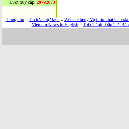
Lượt truy cập:
29792673
Trang chủ
::
Tin tức - Sự kiện
::
Website tiếng Việt lớn nhất Canada
Vietnam News in English
::
Tài Chánh, Đầu Tư, Bảo