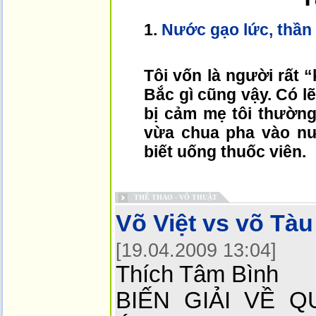
1.
Nước gạo lức, thần
Tôi vốn là người rất 
Bắc gì cũng vậy. Có lẽ
bị cảm mẹ tôi thường
vừa chua pha vào nư
biết uống thuốc viên.
THỂ THAO - VÕ THUẬT
Võ Việt vs võ Tàu
[19.04.2009 13:04]
Thích Tâm Bình
BIẾN GIẢI VỀ 