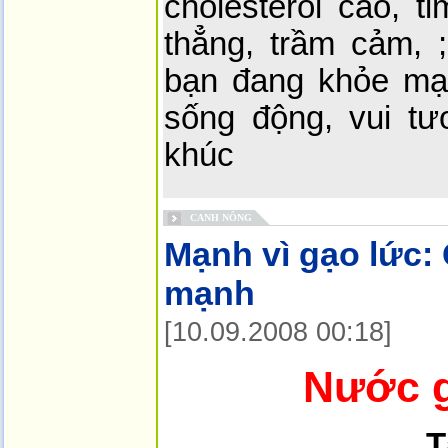
cholesterol cao, t
thẳng, trầm cảm, ;
bạn đang khỏe mạn
sống động, vui tư
khúc
CANH NÔNG
Mạnh vì gạo lức:
mạnh
[10.09.2008 00:18]
Nước g
T