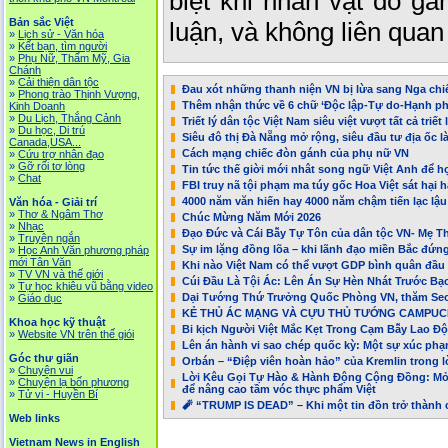
biệt khi nhân vật đó gắ
Bản sắc Việt
luận, và không liên quan 
»
Lịch sử - Văn hóa
»
Kết bạn, tìm người
»
Phụ Nữ, Thẩm Mỹ, Gia
Chánh
»
Cải thiện dân tộc
Đau xót những thanh niện VN bị lừa sang Nga chiế
»
Phong trào Thịnh Vượng,
Thêm nhận thức về 6 chữ ‘Độc lập-Tự do-Hạnh p
Kinh Doanh
»
Du Lịch, Thắng Cảnh
Triết lý dân tộc Việt Nam siêu việt vượt tất cả triế
»
Du học, Di trú
Siêu đô thị Đà Nẵng mở rộng, siêu đầu tư địa ốc l
Canada,USA...
Cách mạng chiếc đòn gánh của phụ nữ VN
»
Cứu trợ nhân đạo
»
Gỡ rối tơ lòng
Tin tức thế giời mới nhât song ngữ Việt Anh để h
»
Chat
FBI truy nã tội phạm ma túy gốc Hoa Việt sát hại
4000 năm văn hiến hay 4000 năm chậm tiến lạc lậu
Văn hóa - Giải trí
»
Thơ & Ngâm Thơ
Chúc Mừng Năm Mới 2026
»
Nhạc
Đạo Đức và Cái Bẫy Tự Tôn của dân tộc VN- Mẹ T
»
Truyện ngắn
Sự im lặng đồng lõa – khi lãnh đạo miền Bắc đứ
»
Học Anh Văn phương pháp
mới Tân Văn
Khi nào Việt Nam có thể vượt GDP bình quân đầu
»
TV VN và thế giới
Cúi Đầu Là Tội Ác: Lên Án Sự Hèn Nhát Trước B
»
Tự học khiêu vũ bằng video
Dại Tướng Thứ Trưởng Quốc Phòng VN, thăm Seo
»
Giáo dục
KẺ THỦ ÁC MẠNG VÀ CỰU THỦ TƯỚNG CAMPUC
Khoa học kỹ thuật
Bi kịch Người Việt Mắc Kẹt Trong Cạm Bẫy Lao Đ
»
Website VN trên thế giói
Lên án hành vi sao chép quốc kỳ: Một sự xúc ph
Góc thư giãn
Orbán – “Điệp viên hoàn hảo” của Kremlin trong l
»
Chuyện vui
Lời Kêu Gọi Tự Hào & Hành Động Cộng Đồng: Mở 
»
Chuyện lạ bốn phương
để nâng cao tầm vóc thực phẩm Việt
»
Tử vi - Huyền Bí
🧨 “TRUMP IS DEAD” – Khi một tin đồn trở thành 
Web links
Vietnam News in English