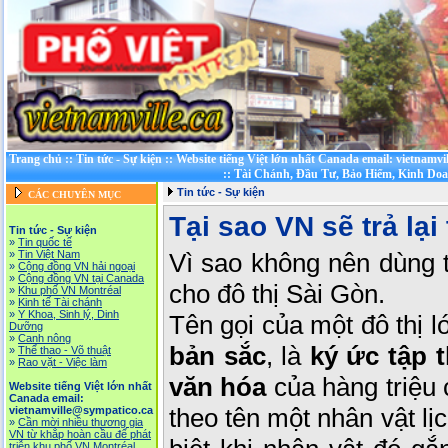
Trang chủ
::
Tin tức - Sự kiện
::
Website tiếng Việt lớn nhất Canada email: vietnamv
::
Tài Chánh, Đầu Tư, Bảo Hiểm, Kinh Do
Tin tức - Sự kiện
CÁC CHUYÊN MỤC
Tại sao VN sẽ trả lạ
Tin tức - Sự kiện
»
Tin quốc tế
»
Tin Việt Nam
Vì sao không nên dùng t
»
Cộng đồng VN hải ngoại
»
Cộng đồng VN tại Canada
cho đô thị Sài Gòn.
»
Khu phố VN Montréal
»
Kinh tế Tài chánh
»
Y Khoa, Sinh lý, Dinh
Tên gọi của một đô thị l
Dưỡng
»
Canh nông
bản sắc
, là
ký ức tập 
»
Thể thao - Võ thuật
»
Rao vặt - Việc làm
văn hóa
của hàng triệu 
Website tiếng Việt lớn nhất
Canada email:
theo tên một nhân vật lị
vietnamville@sympatico.ca
»
Cần mời nhiều thương gia
VN từ khắp hoàn cầu để phát
triễn khu phố VN Montréal