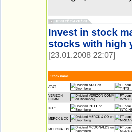
KINH TẾ TÀI CHÁNH
Invest in stock m
stocks with high 
[23.01.2008 22:07]
Stock name
AT&T
VERIZON
COMM
INTEL
MERCK & CO
MCDONALDS