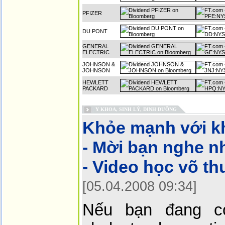
PFIZER
DU PONT
GENERAL
ELECTRIC
JOHNSON &
JOHNSON
HEWLETT
PACKARD
Y KHOA, SINH LÝ, DINH DƯỠNG
Khỏe mạnh với kh
- Mời bạn nghe n
- Video học võ t
[05.04.2008 09:34]
Nếu bạn đang c