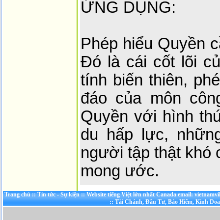
ỨNG DỤNG:
Phép hiểu Quyền cầ
Đó là cái cốt lõi 
tính biến thiên, ph
đáo của môn công
Quyền với hình th
du hấp lực, nhữn
người tập thật khó 
mong ước.
Trang chủ
::
Tin tức - Sự kiện
::
Website tiếng Việt lớn nhất Canada email: vietnamv
::
Tài Chánh, Đầu Tư, Bảo Hiểm, Kinh Do