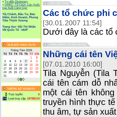
»
Tự điển Dictionary
TIN VIỆT NAM
»
OREC- Tố Chức Các Quốc
Gia Xuất Cảng Gạo
Các tổ chức phi 
Tài Chánh, Đầu Tư, Bảo
Hiểm, Kinh Doanh, Phong
Trào Thịnh Vượng
[30.01.2007 11:54]
Trang thơ- Hội Thi Nhân
Dưới đây là các tổ
VN Quốc Tế - IAVP
CỘNG ĐỒNG VN HẢI NGOẠI
XEM BÀI THEO NGÀY
Tháng Tám 2026
Những cái tên Việt
T2
T3
T4
T5
T6
T7
CN
1
2
3
4
5
6
7
8
9
[07.01.2010 16:00]
10
11
12
13
14
15
16
17
18
19
20
21
22
23
Tila Nguyễn (Tila 
24
25
26
27
28
29
30
31
cái tên cám dỗ nhất
THỐNG KÊ WEBSITE
một cái tên không
Trực tuyến:
6
Lượt truy cập:
29788143
truyền hình thực t
thu âm, tự sản xuấ