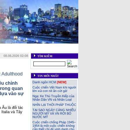
::
Khoa học kỹ thuật
::
Góc thư giãn
::
Web links
::
 Nhân VN Quốc Tế - IAVP
::
Liên hệ
08.08.2026 02:08
TÌM KIẾM
c Adulthood
TIN MỚI NHẤT
Danh ngôn HCM
[NEW]
u chỉnh 
Cuộc chiến Việt Nam khi người
trong quan 
lớn xúi con nít ăn cứt gà!
ựa vào sự 
Nga: Ke Thù Truyền Kiếp của
Nhân Dân VN và Nhân LoạI
NHÌN LẠI THỜI PHÁP THUỘC
Âu là đối tác 
TẠI SAO NGÀY CÀNG NHIỀU
Italia và Tây 
NGƯỜI MỸ VÀ VN RỜI BỎ
NƯỚC MỸ
Cuộc chiến chống Pháp 1945–
1954 là một cuộc chiến không
cần thiết chỉ đẻ vinh danh chủ