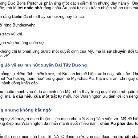
òng Đức Boris Pistorius phản ứng một cách điềm tĩnh nhưng đầy hàm ý. Ông
ốc, mà là 
lời nhắc nhở
 rằng châu Âu phải tự chịu trách nhiệm về an ninh củ
h rằng Berlin đã nhìn thấy xu hướng này từ lâu:
ở rộng Bundeswehr,
a sắm vũ khí,
ạnh vào hạ tầng quân sự.
y không chỉ là phản ứng trước một quyết định của Mỹ, mà là 
sự chuyển đổi t
o vệ”.
g đỏ về sự rạn nứt xuyên Đại Tây Dương
ằng sự điềm tĩnh chiến lược, thì Ba Lan lại thể hiện sự lo ngại sâu sắc. Th
một “xu hướng thảm họa” trong quan hệ Mỹ–châu Âu, thậm chí ám chỉ nguy 
ó hành động khẩn cấp.
ụ thuộc mạnh vào ô dù an ninh của Mỹ, nhìn thấy trong quyết định rút quân k
g, mà là 
dấu hiệu của một trật tự mới
, nơi Washington ưu tiên lợi ích riên
ng nhưng không bất ngờ
 sự điềm đạm quen thuộc. Liên minh cho biết đang “làm việc với Mỹ để hiểu 
thông điệp mà Washington đã nhấn mạnh suốt nhiều năm: 
châu Âu phải đầu tư
ễn đạt ngoại giao của thực tế: NATO đang bước vào giai đoạn mà 
trụ cột ch