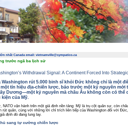
t lớn nhất Canada email: vietnamville@sympatico.ca
::
Bản sắc Việt
::
Văn hóa - Giải trí
ánh, Đầu Tư, Bảo Hiểm, Kinh Doanh, Phong Trào Thịnh Vượng
::
Trang thơ- Hội Thi
 lớn nhất Canada email: vietnamville@sympatico.ca
g trước ngã ba lịch sử
shington’s Withdrawal Signal: A Continent Forced Into Strategi
 Washington rút 5.000 binh sĩ khỏi Đức không chỉ là một điề
 
một tín hiệu địa‑chiến lược
, báo trước một kỷ nguyên mới 
Tây Dương—một kỷ nguyên mà châu Âu không còn có thể d
u kiện của Mỹ.
, NATO vận hành trên một giả định nền tảng: Mỹ là trụ cột quân sự, còn châu 
h rút quân, cùng với những lời chỉ trích liên tiếp của Washington đối với Đức, 
iả định đó đang lung lay.
thủ sang tự cường chiến lược