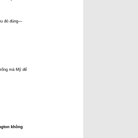
lần]
Ai Giết Tướng Đỗ Cao Trí?
[Đã đọc: 181 lần]
Nhân đạo là một phần của sức
iều đó đúng—
mạnh quốc gia!
[Đã đọc: 173
lần]
Cuộc chiến Việt Nam khi
người lớn xúi con nít ăn cứt
gà!
[Đã đọc: 131 lần]
Cuộc chiến chống Pháp 1945–
1954 là một cuộc chiến không
cần thiết chỉ đẻ vinh danh chủ
nghĩa CS quốc tế và người CS
[Đã đọc: 130 lần]
trống mà Mỹ để 
gton không 