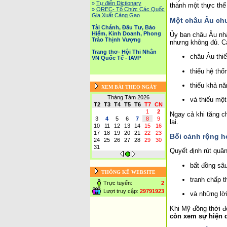
»
Tự điển Dictionary
thành một thực thể
»
OREC- Tố Chức Các Quốc
Gia Xuất Cảng Gạo
Một châu Âu ch
Tài Chánh, Đầu Tư, Bảo
Hiểm, Kinh Doanh, Phong
Ủy ban châu Âu nhấ
Trào Thịnh Vượng
nhưng không đủ. Cá
Trang thơ- Hội Thi Nhân
châu Âu thi
VN Quốc Tế - IAVP
thiếu hệ th
thiếu khả nă
XEM BÀI THEO NGÀY
Tháng Tám 2026
và thiếu một
T2
T3
T4
T5
T6
T7
CN
1
2
Ngay cả khi tăng ch
3
4
5
6
7
8
9
lại.
10
11
12
13
14
15
16
17
18
19
20
21
22
23
Bối cảnh rộng h
24
25
26
27
28
29
30
31
Quyết định rút quâ
bất đồng sâu
THỐNG KÊ WEBSITE
tranh chấp 
Trực tuyến:
2
Lượt truy cập:
29791923
và những lời
Khi Mỹ đồng thời đe
còn xem sự hiện d