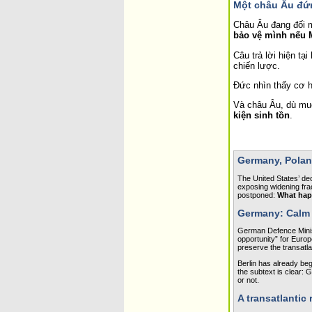
Một châu Âu đứn
Châu Âu đang đối mặ
bảo vệ mình nếu M
Câu trả lời hiện tạ
chiến lược.
Đức nhìn thấy cơ h
Và châu Âu, dù mu
kiện sinh tồn
.
Germany, Polan
The United States’ de
exposing widening frac
postponed: 
What hap
Germany: Calm o
German Defence Minist
opportunity” for Europ
preserve the transatla
Berlin has already be
the subtext is clear: 
or not.
A transatlantic 