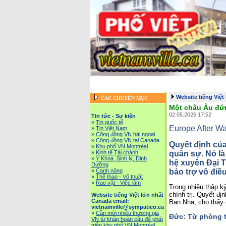
Trang chủ
::
Tin tức - Sự kiện
::
Website tiếng Việ
Vietnam News in English
::
Tài Ch
Website tiếng Việt
CÁC CHUYÊN MỤC
Một châu Âu đứn
02.05.2026 17:52
Tin tức - Sự kiện
»
Tin quốc tế
Europe After Wa
»
Tin Việt Nam
»
Cộng đồng VN hải ngoại
»
Cộng đồng VN tại Canada
Quyết định của
»
Khu phố VN Montréal
quân sự. Nó là
»
Kinh tế Tài chánh
»
Y Khoa, Sinh lý, Dinh
hệ xuyên Đại 
Dưỡng
bảo trợ vô điề
»
Canh nông
»
Thể thao - Võ thuật
»
Rao vặt - Việc làm
Trong nhiều thập kỷ
chính trị. Quyết địn
Website tiếng Việt lớn nhất
Canada email:
Ban Nha, cho thấy g
vietnamville@sympatico.ca
»
Cần mời nhiều thương gia
Đức: Từ phòng 
VN từ khắp hoàn cầu để phát
triễn khu phố VN Montréal