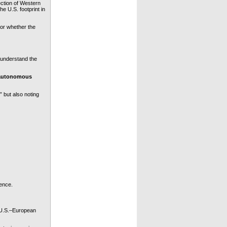
ction of Western 
e U.S. footprint in 
or whether the 
understand the 
 autonomous 
 but also noting 
ence.
 U.S.–European 