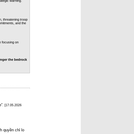
tegic warning. 
, threatening troop 
mitments, and the 
focusing o­n 
nger the bedrock 
”.
[17.05.2026
h quyền chỉ lo