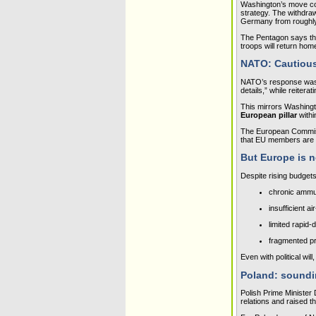
Washington’s move com
strategy. The withdrawa
Germany from roughly
The Pentagon says the 
troops will return ho
NATO: Cautious
NATO’s response was m
details,” while reitera
This mirrors Washingt
European pillar
 withi
The European Commissio
that EU members are 
But Europe is n
Despite rising budget
chronic ammu
insufficient 
limited rapid‑
fragmented pr
Even with political will
Poland: soundi
Polish Prime Minister 
relations and raised t