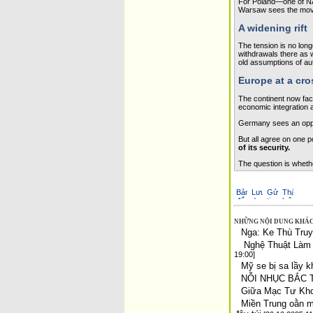
For Poland—one of NAT
Warsaw sees the move 
A widening rift
The tension is no long
withdrawals there as 
old assumptions of au
Europe at a cr
The continent now face
economic integration a
Germany sees an opport
But all agree o­n o­ne po
of its security.
The question is wheth
NHỮNG NỘI DUNG KHÁC
Nga: Ke Thù Tru
Nghệ Thuật Làm G
19:00]
Mỹ se bị sa lầy k
NỖI NHỤC BẮC 
Giữa Mạc Tư Kh
Miền Trung oằn mì