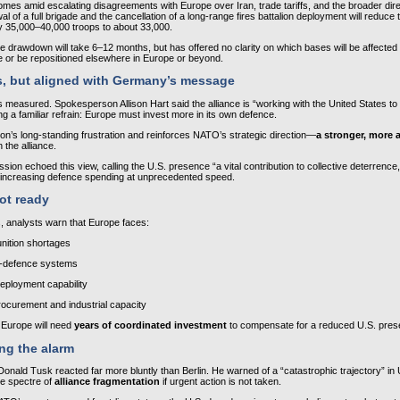
es amid escalating disagreements with Europe over Iran, trade tariffs, and the broader dire
l of a full brigade and the cancellation of a long‑range fires battalion deployment will reduce th
 35,000–40,000 troops to about 33,000.
drawdown will take 6–12 months, but has offered no clarity o­n which bases will be affected 
me or be repositioned elsewhere in Europe or beyond.
, but aligned with Germany’s message
easured. Spokesperson Allison Hart said the alliance is “working with the United States to 
ting a familiar refrain: Europe must invest more in its own defence.
on’s long‑standing frustration and reinforces NATO’s strategic direction—
a stronger, more
n the alliance.
n echoed this view, calling the U.S. presence “a vital contribution to collective deterrence,”
increasing defence spending at unprecedented speed.
ot ready
s, analysts warn that Europe faces:
nition shortages
air‑defence systems
deployment capability
ocurement and industrial capacity
, Europe will need 
years of coordinated investment
 to compensate for a reduced U.S. pres
ng the alarm
Donald Tusk reacted far more bluntly than Berlin. He warned of a “catastrophic trajectory” in
he spectre of 
alliance fragmentation
 if urgent action is not taken.