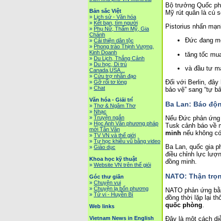
Bộ trưởng Quốc ph
Bản sắc Việt
Mỹ rút quân là cú s
»
Lịch sử - Văn hóa
»
Kết bạn, tìm người
Pistorius nhấn mạn
»
Phụ Nữ, Thẩm Mỹ, Gia
Chánh
Đức đang m
»
Cải thiện dân tộc
»
Phong trào Thịnh Vượng,
Kinh Doanh
tăng tốc mu
»
Du Lịch, Thắng Cảnh
»
Du học, Di trú
và đầu tư m
Canada,USA...
»
Cứu trợ nhân đạo
Đối với Berlin, đâ
»
Gỡ rối tơ lòng
»
Chat
bảo vệ” sang “tự bả
Văn hóa - Giải trí
Ba Lan: Báo độn
»
Thơ & Ngâm Thơ
»
Nhạc
Nếu Đức phản ứng b
»
Truyện ngắn
»
Học Anh Văn phương pháp
Tusk cảnh báo về 
mới Tân Văn
minh
 nếu không c
»
TV VN và thế giới
»
Tự học khiêu vũ bằng video
Ba Lan, quốc gia ph
»
Giáo dục
điều chỉnh lực lượn
Khoa học kỹ thuật
đồng minh.
»
Website VN trên thế giói
NATO: Thận trọ
Góc thư giãn
»
Chuyện vui
»
Chuyện lạ bốn phương
NATO phản ứng bằng
»
Tử vi - Huyền Bí
đồng thời lặp lại 
quốc phòng
.
Web links
Vietnam News in English
Đây là một cách di