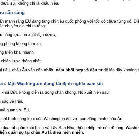
 thực sự, không chỉ là khẩu hiệu.
ưa sẵn sàng
n mạnh rằng EU đang tăng chi tiêu quốc phòng với tốc độ chưa từng có. Đ
c chuyên gia chỉ ra rằng:
ếu năng lực sản xuất đạn dược,
ống phòng không tầm xa,
ng triển khai nhanh,
 chiến lược thống nhất.
i tiêu, châu Âu vẫn cần 
nhiều năm phối hợp và đầu tư
 để lấp đầy khoảng 
ơn: Một Washington đang tái định nghĩa cam kết
n khỏi Đức không diễn ra trong chân không. Nó xuất hiện sau:
 sắc về Iran,
thuế quan với EU,
 chỉ trích công khai của Washington đối với các đồng minh châu Âu.
 dọa rút quân khỏi Italia và Tây Ban Nha, thông điệp trở nên rõ ràng: 
Washin
iện quân sự tại châu Âu là điều hiển nhiên.