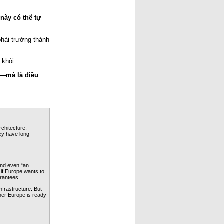
 này có thể tự 
hải trưởng thành 
 khỏi.
—mà là điều 
k
hitecture, 
ey have long 
nd even “an 
if Europe wants to 
arantees.
frastructure. But 
her Europe is ready 