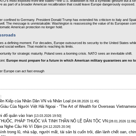
O’s most exposed front‑line states—the U.S. drawdown is not a symbolic gesture but a stra
as part of a broader American recalibration that could leave Europe dangerously exposed.
er confined to Germany. President Donald Trump has extended his criticism to Italy and Spain
well. The message is unmistakable: Washington is reassessing the value of its European com
tomatic American protection no longer hold.
ossroads
s a defining moment. For decades, Europe outsourced its security to the United States while 
nd social welfare. That model is reaching its limits.
unity for strategic maturity. Poland sees a looming crisis. NATO sees an inevitable shift.
int: 
Europe must prepare for a future in which American military guarantees are no lo
er Europe can act fast enough
:
yền Kiếp của Nhân Dân VN và Nhân LoạI
[04.08.2026 11:45]
iàu Của Người Việt Hải Ngoại - “The Art of Wealth for Overseas Vietnamese
hi đổ quân vào Iran
[13.03.2026 19:50]
THUỘC, PHÁP THUỘC VÀ TINH THẦN NÔ LỆ DÂN TỘC VN
[28.01.2026 11:06]
oa Nghe Câu Hò Ví Dặm
[24.12.2025 20:34]
nh trong lũ, nhà sập, người mất, tài sản bị cuốn trôi, dân lành chết oan, chin