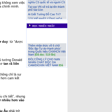
 không xem việc 
nghĩa CS quốc tế và người CS
a chính mình.
Tại sao VN sẽ trả lại tên thành
phố Sài Gòn
Ai Giết Tướng Đỗ Cao Trí?
🇻🇳 ĐỆ NHẤT CỘNG HÒA
(1955–1963): THÀNH QUẢ,
HẠN CHẾ VÀ NGUYÊN NHÂN
ĐỌC NHIỀU NHẤT
SỤP ĐỔ
Nhân đạo là một phần của sức
mạnh quốc gia!
Đau xót những thanh niện VN
ư duy
: từ “được 
Thêm nhận thức về 6 chữ
bị lừa sang Nga chiến đấu và
‘Độc lập-Tự do-Hạnh phúc’
chết tại chiến trường Ukraine
trong Quốc hiệu CHXHCN Việt
Việt Nam lên án chủ nghĩa
Nam
[Đã đọc: 519 lần]
khủng bố dưới mọi hình thức
ĐÒI CÔNG LÝ CHO NẠN
ĐÒI CÔNG LÝ CHO NẠN
NHÂN CHẤT ĐỘC DA
ủ tướng Donald 
NHÂN CHẤT ĐỘC DA
CAM/DIOXIN VIỆT NAM
[Đã
cơ 
tan rã liên 
CAM/DIOXIN VIỆT NAM
đọc: 502 lần]
Thêm nhận thức về 6 chữ ‘Độc
Việt Nam lên án chủ nghĩa
lập-Tự do-Hạnh phúc’ trong
khủng bố dưới mọi hình thức
hông chỉ là sự 
Quốc hiệu CHXHCN Việt Nam
[Đã đọc: 368 lần]
g hơn cam kết 
NỖI ĐAU LẶP LẠI CỦA “ĐẠI
Đau xót những thanh niện VN
NGU” – TỪ NHÀ HỒ ĐẾN
bị lừa sang Nga chiến đấu và
THỜI HIỆN ĐẠI
chết tại chiến trường Ukraine
[Đã đọc: 331 lần]
Tại sao VN sẽ trả lại tên thành
chi tiết”, nhưng 
phố Sài Gòn
[Đã đọc: 222 lần]
 nhiều hơn vào 
🇻🇳 ĐỆ NHẤT CỘNG HÒA
(1955–1963): THÀNH QUẢ,
HẠN CHẾ VÀ NGUYÊN
âu Âu
 phải trở 
NHÂN SỤP ĐỔ
[Đã đọc: 192