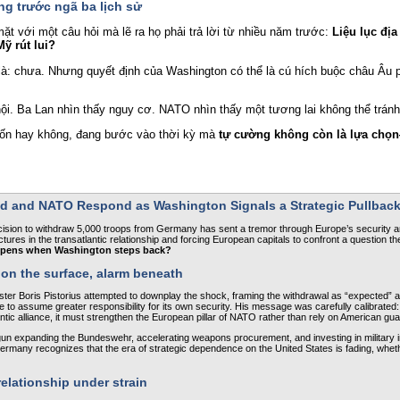
g trước ngã ba lịch sử
t với một câu hỏi mà lẽ ra họ phải trả lời từ nhiều năm trước: 
Liệu lục địa
ỹ rút lui?
i là: chưa. Nhưng quyết định của Washington có thể là cú hích buộc châu Âu p
ội. Ba Lan nhìn thấy nguy cơ. NATO nhìn thấy một tương lai không thể tránh
ốn hay không, đang bước vào thời kỳ mà 
tự cường không còn là lựa chọn
d and NATO Respond as Washington Signals a Strategic Pullbac
cision to withdraw 5,000 troops from Germany has sent a tremor through Europe’s security arc
tures in the transatlantic relationship and forcing European capitals to confront a question th
pens when Washington steps back?
­n the surface, alarm beneath
er Boris Pistorius attempted to downplay the shock, framing the withdrawal as “expected” a
e to assume greater responsibility for its own security. His message was carefully calibrated: 
ntic alliance, it must strengthen the European pillar of NATO rather than rely o­n American gu
gun expanding the Bundeswehr, accelerating weapons procurement, and investing in military in
Germany recognizes that the era of strategic dependence o­n the United States is fading, whet
relationship under strain