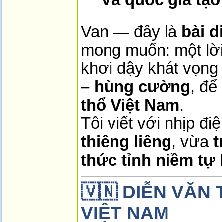
Van — đây là
bài d
mong muốn: một lời
khơi dậy khát vọn
– hùng cường
, để
thổ Việt Nam
.
Tôi viết với nhịp đ
thiêng liêng
, vừa
t
thức tỉnh niềm tự
🇻🇳
DIỄN VĂN 
VIỆT NAM