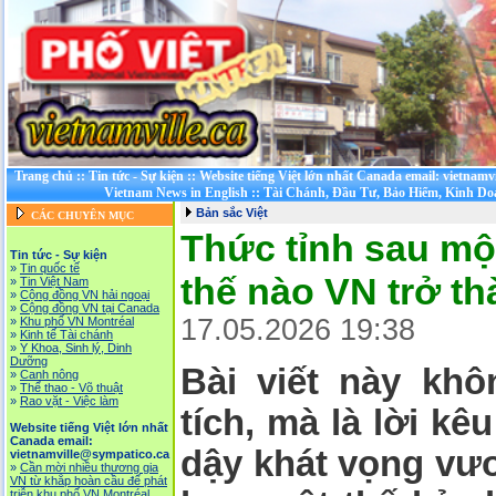
Trang chủ
::
Tin tức - Sự kiện
::
Website tiếng Việt lớn nhất Canada email: vietnamv
Vietnam News in English
::
Tài Chánh, Đầu Tư, Bảo Hiểm, Kinh D
Bản sắc Việt
CÁC CHUYÊN MỤC
Thức tỉnh sau mộ
Tin tức - Sự kiện
»
Tin quốc tế
thế nào VN trở t
»
Tin Việt Nam
»
Cộng đồng VN hải ngoại
»
Cộng đồng VN tại Canada
17.05.2026 19:38
»
Khu phố VN Montréal
»
Kinh tế Tài chánh
»
Y Khoa, Sinh lý, Dinh
Dưỡng
Bài viết này kh
»
Canh nông
»
Thể thao - Võ thuật
»
Rao vặt - Việc làm
tích, mà là
lời kê
Website tiếng Việt lớn nhất
Canada email:
dậy khát vọng vươ
vietnamville@sympatico.ca
»
Cần mời nhiều thương gia
VN từ khắp hoàn cầu để phát
triễn khu phố VN Montréal