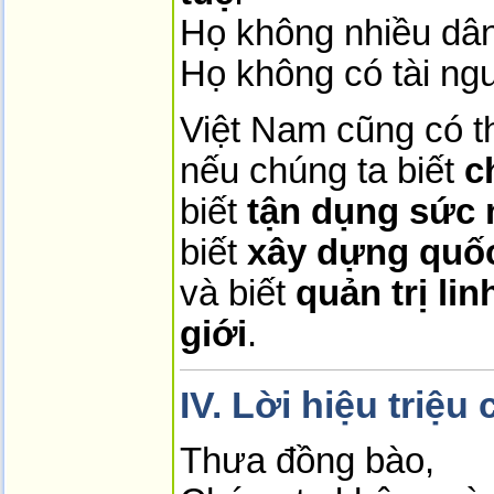
Họ không nhiều dâ
Họ không có tài n
Việt Nam cũng có t
nếu chúng ta biết
c
biết
tận dụng sức
biết
xây dựng quố
và biết
quản trị li
giới
.
IV. Lời hiệu triệ
Thưa đồng bào,