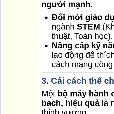
người mạnh
.
Đổi mới giáo dụ
ngành
STEM
(Kh
thuật, Toán học).
Nâng cấp kỹ nă
lao động để thíc
cách mạng công 
3. Cải cách thể c
Một
bộ máy hành c
bạch, hiệu quả
là 
thịnh vượng.