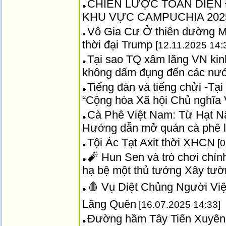
CHIẾN LƯỢC TOÀN DIỆN Đ
KHU VỰC CAMPUCHIA 202
Vô Gia Cư Ở thiên dường 
thời đại Trump
[12.11.2025 14:
Tại sao TQ xâm lăng VN kinh
không dấm đụng đến các nướ
Tiếng đàn và tiếng chửi -Tạ
“Cộng hòa Xã hội Chủ nghĩa
Cà Phê Việt Nam: Từ Hạt N
Hướng dẫn mở quán cà phê 
Tội Ác Tạt Axit thời XHCN
[0
🧨 Hun Sen và trò chơi chính 
hạ bệ một thủ tướng Xây tườn
🩸 Vụ Diệt Chủng Người Việt
Lãng Quên
[16.07.2025 14:33]
Đường hầm Tây Tiến Xuyên