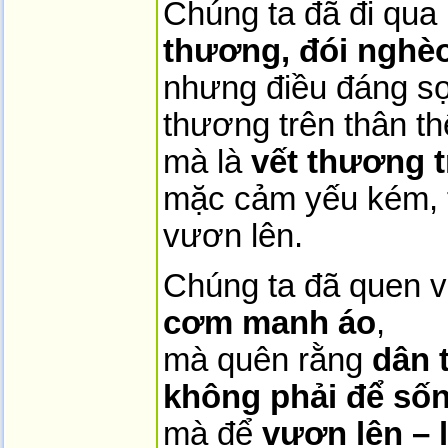
Chúng ta đã đi qu
thương, đói nghèo
nhưng điều đáng sợ
thương trên thân t
mà là
vết thương 
mặc cảm yếu kém, t
vươn lên.
Chúng ta đã quen v
cơm manh áo
,
mà quên rằng
dân 
không phải để số
mà để
vươn lên – 