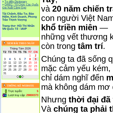
»
Tự điển Dictionary
»
OREC- Tố Chức Các Quốc
và
20 năm chiến tr
Gia Xuất Cảng Gạo
Tài Chánh, Đầu Tư, Bảo
con người Việt Nam
Hiểm, Kinh Doanh, Phong
Trào Thịnh Vượng
khổ triền miên
—
Trang thơ- Hội Thi Nhân
VN Quốc Tế - IAVP
những vết thương k
còn trong
tâm trí
.
XEM BÀI THEO NGÀY
Tháng Tám 2026
T2
T3
T4
T5
T6
T7
CN
1
2
Chúng ta đã sống qu
3
4
5
6
7
8
9
10
11
12
13
14
15
16
mặc cảm yếu kém,
17
18
19
20
21
22
23
24
25
26
27
28
29
30
31
chỉ dám nghĩ đến
m
mà không dám mơ
THỐNG KÊ WEBSITE
Trực tuyến:
5
Lượt truy cập:
29800373
Nhưng
thời đại đã
Và
chúng ta phải t