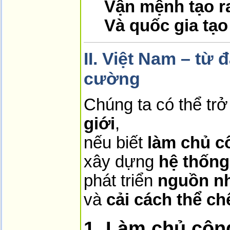
Vận mệnh tạo ra
Và quốc gia tạo 
II. Việt Nam – từ
cường
Chúng ta có thể tr
giới
,
nếu biết
làm chủ c
xây dựng
hệ thống
phát triển
nguồn nh
và
cải cách thể ch
1. Làm chủ côn