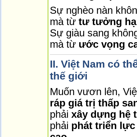
Sự nghèo nàn không
mà từ
tư tưởng hạ
Sự giàu sang không 
mà từ
ước vọng c
II. Việt Nam có t
thế giới
Muốn vươn lên, Vi
ráp giá trị thấp s
phải
xây dựng hệ 
phải
phát triển lự
cao
,