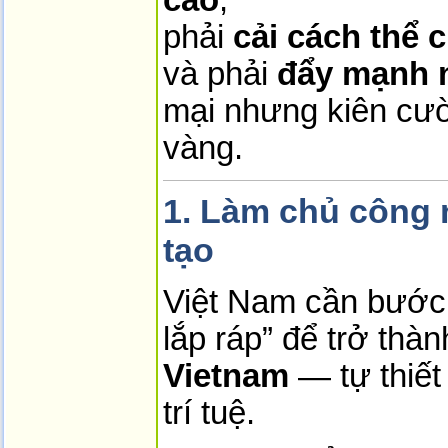
phải
cải cách thể 
và phải
đẩy mạnh n
mại nhưng kiên cườ
vàng.
1. Làm chủ công 
tạo
Việt Nam cần bước r
lắp ráp” để trở thà
Vietnam
— tự thiết
trí tuệ.