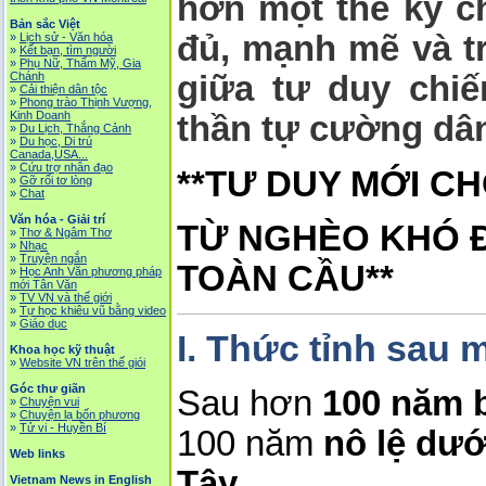
hơn một thế kỷ ch
Bản sắc Việt
đủ, mạnh mẽ và 
»
Lịch sử - Văn hóa
»
Kết bạn, tìm người
»
Phụ Nữ, Thẩm Mỹ, Gia
Chánh
giữa tư duy chiế
»
Cải thiện dân tộc
»
Phong trào Thịnh Vượng,
Kinh Doanh
thần tự cường dân
»
Du Lịch, Thắng Cảnh
»
Du học, Di trú
Canada,USA...
»
Cứu trợ nhân đạo
**TƯ DUY MỚI CH
»
Gỡ rối tơ lòng
»
Chat
Văn hóa - Giải trí
TỪ NGHÈO KHÓ 
»
Thơ & Ngâm Thơ
»
Nhạc
»
Truyện ngắn
TOÀN CẦU**
»
Học Anh Văn phương pháp
mới Tân Văn
»
TV VN và thế giới
»
Tự học khiêu vũ bằng video
»
Giáo dục
I. Thức tỉnh sau 
Khoa học kỹ thuật
»
Website VN trên thế giói
Góc thư giãn
Sau hơn
100 năm 
»
Chuyện vui
»
Chuyện lạ bốn phương
»
Tử vi - Huyền Bí
100 năm
nô lệ dư
Web links
Tây
,
Vietnam News in English