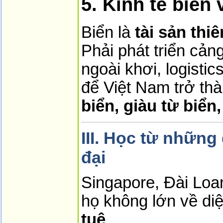
5. Kinh tế biển
Biển là
tài sản thiê
Phải phát triển cả
ngoài khơi, logistics
để Việt Nam trở th
biển, giàu từ biển
III. Học từ những
đại
Singapore, Đài Lo
họ không lớn về di
tuệ
.