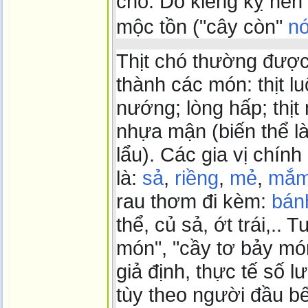
chó. Do kiêng kỵ nên n
mộc tồn ("cây còn"
nó
Thịt chó thường được
thành các món: thịt lu
nướng; lòng hấp; thịt
nhựa mận (biến thể là
lẩu). Các gia vị chính
là:
sả
,
riềng
,
mẻ
,
mắm
rau thơm đi kèm:
bán
thể, củ sả, ớt trái,.. 
món", "cầy tơ bảy món
giả định, thực tế số l
tùy theo người đầu bế