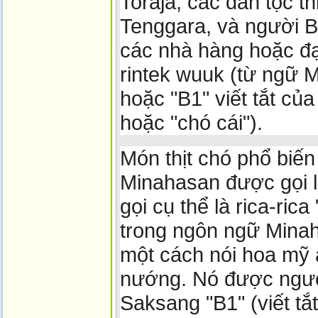
Toraja, các dân tộc 
Tenggara, và người B
các nhà hàng hoặc đại 
rintek wuuk (từ ngữ M
hoặc "B1" viết tắt của
hoặc "chó cái").
Món thịt chó phổ biến
Minahasan được gọi là
gọi cụ thể là rica-ric
trong ngôn ngữ Minah
một cách nói hoa mỹ á
nướng. Nó được ngườ
Saksang "B1" (viết tắ