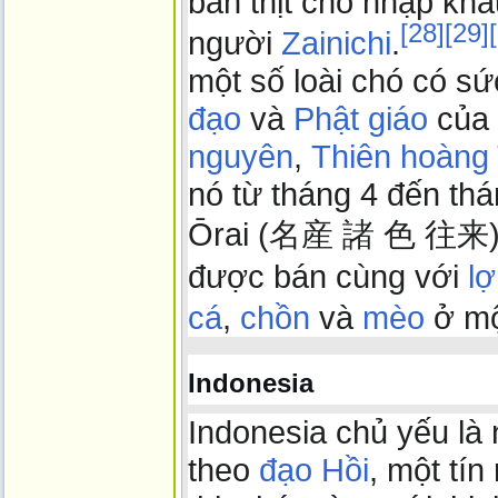
bán thịt chó nhập kh
[
28
]
[
29
]
[
người
Zainichi
.
một số loài chó có sứ
đạo
và
Phật giáo
của 
nguyên
,
Thiên hoàng
nó từ tháng 4 đến th
Ōrai (名産 諸 色 往来) xu
được bán cùng với
l
cá
,
chồn
và
mèo
ở mộ
Indonesia
Indonesia chủ yếu là
theo
đạo Hồi
, một tí