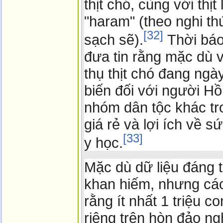
thịt chó, cùng với thịt 
"haram" (theo nghi t
[
32
]
sạch sẽ).
Thời báo
đưa tin rằng mặc dù v
thụ thịt chó đang ngà
biến đối với người Hồ
nhóm dân tộc khác t
giá rẻ và lợi ích về 
[
33
]
y học.
Mặc dù dữ liệu đáng t
khan hiếm, nhưng các
rằng ít nhất 1 triệu c
riêng trên hòn đảo ng