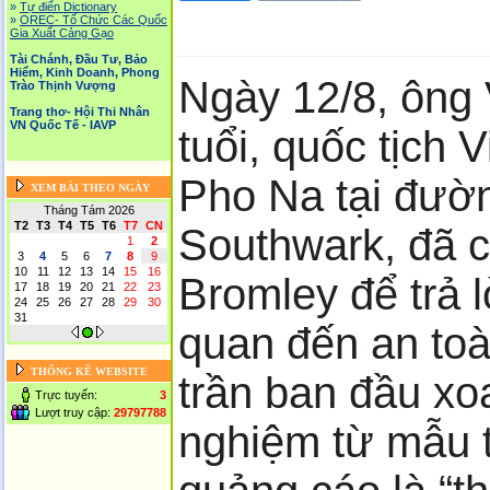
»
Tự điển Dictionary
»
OREC- Tố Chức Các Quốc
Gia Xuất Cảng Gạo
Tài Chánh, Đầu Tư, Bảo
Hiểm, Kinh Doanh, Phong
Ngày 12/8, ông
Trào Thịnh Vượng
Trang thơ- Hội Thi Nhân
VN Quốc Tế - IAVP
tuổi, quốc tịch
Pho Na tại đườ
XEM BÀI THEO NGÀY
Tháng Tám 2026
T2
T3
T4
T5
T6
T7
CN
Southwark, đã c
1
2
3
4
5
6
7
8
9
10
11
12
13
14
15
16
Bromley để trả l
17
18
19
20
21
22
23
24
25
26
27
28
29
30
31
quan đến an toà
THỐNG KÊ WEBSITE
trần ban đầu xo
Trực tuyến:
3
Lượt truy cập:
29797788
nghiệm từ mẫu t