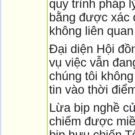
quy trình pháp 
bằng được xác đ
không liên quan
Đại diện Hội đồ
vụ việc vẫn đang
chúng tôi không
tin vào thời điể
Lừa bịp nghề c
chiếm được miề
bịp hưu chiến T