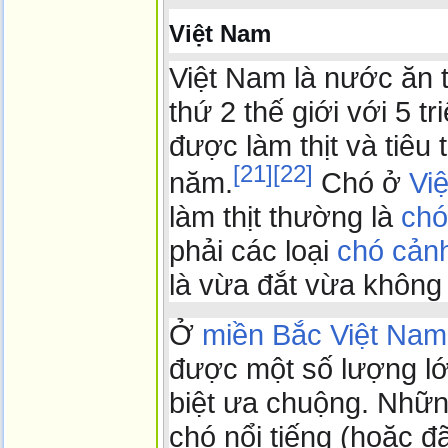
Việt Nam
Việt Nam là nước ăn t
thứ 2 thế giới với 5 t
được làm thịt và tiêu 
[
21
]
[
22
]
năm.
Chó ở
Vi
làm thịt thường là
chó
phải các loại
chó cản
là vừa đắt vừa không
Ở
miền Bắc Việt Nam
được một số lượng l
biệt ưa chuộng. Nhữn
chó nổi tiếng (hoặc đã