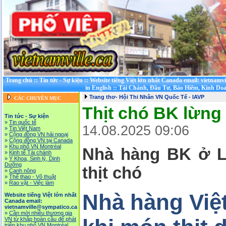
Trang chủ
::
Tin tức - Sự kiện
::
Website tiếng Việt lớn nhất Canada email: vietnamv
in English
::
Tài Chánh, Đầu Tư, Bảo Hiểm, Kinh Do
Trang thơ- Hội Thi Nhân VN Quốc Tế - IAVP
CÁC CHUYÊN MỤC
Thịt chó BK lừng 
Tin tức - Sự kiện
»
Tin quốc tế
14.08.2025 09:06
»
Tin Việt Nam
»
Cộng đồng VN hải ngoại
»
Cộng đồng VN tại Canada
»
Khu phố VN Montréal
Nhà hàng BK ở L
»
Kinh tế Tài chánh
»
Y Khoa, Sinh lý, Dinh
Dưỡng
thịt chó
»
Canh nông
»
Thể thao - Võ thuật
»
Rao vặt - Việc làm
Nhà hàng Việ
Website tiếng Việt lớn nhất
Canada email:
vietnamville@sympatico.ca
»
Cần mời nhiều thương gia
VN từ khắp hoàn cầu để phát
triễn khu phố VN Montréal