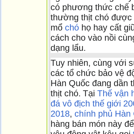
có phương thức chế 
thường thịt chó được 
mổ
chó
họ hay cất g
cách cho vào nồi cùng
dạng lẩu.
Tuy nhiên, cùng với 
các tổ chức bảo vệ độ
Hàn Quốc đang dần th
thịt chó. Tại
Thế vận 
đá vô địch thế giới 2
2018
,
chính phủ Hàn
hàng bán món này để
yêu động vật kêu gọi