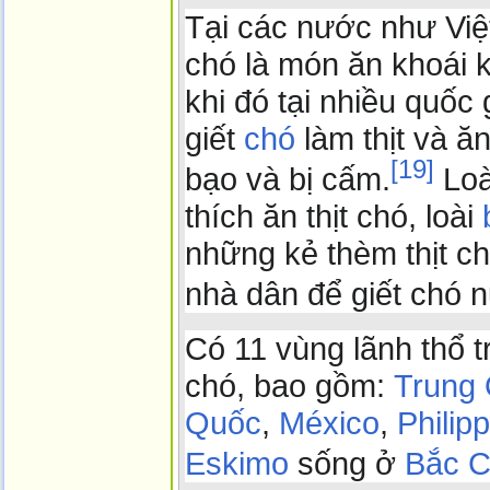
Tại các nước như Việ
chó là món ăn khoái k
khi đó tại nhiều quốc
giết
chó
làm thịt và ăn
[
19
]
bạo và bị cấm.
Loà
thích ăn thịt chó, loài
những kẻ thèm thịt ch
nhà dân để giết chó n
Có 11 vùng lãnh thổ tr
chó, bao gồm:
Trung
Quốc
,
México
,
Philip
Eskimo
sống ở
Bắc 