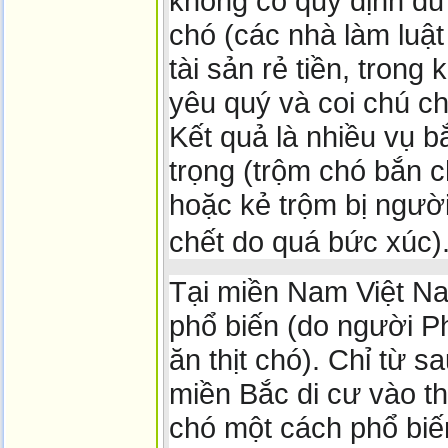
không có quy định đủ
chó (các nhà làm luật
tài sản rẻ tiền, trong
yêu quý và coi chú ch
Kết quả là nhiều vụ b
trọng (trộm chó bắn c
hoặc kẻ trộm bị ngườ
chết do quá bức xúc)
Tại miền Nam Việt Nam
phổ biến (do người Ph
ăn thịt chó). Chỉ từ 
miền Bắc di cư vào th
chó một cách phổ biế