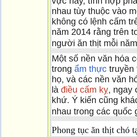
vực này, tính hợp phá
nhau tùy thuộc vào m
không có lệnh cấm tr
năm 2014 rằng trên to
người ăn thịt mỗi năm
Một số nền văn hóa coi
trong
ẩm thực
truyền 
họ, và các nền văn hóa
là
điều cấm kỵ
, ngay 
khứ. Ý kiến ​​cũng k
nhau trong các quốc 
Phong tục ăn thịt chó t