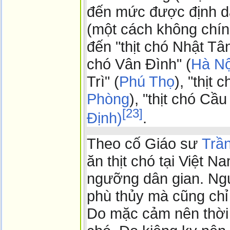
đến mức được định d
(một cách không chín
đến "thịt chó Nhật Tân
chó Vân Đình" (
Hà Nộ
Trì" (
Phú Thọ
), "thịt 
Phòng
), "thịt chó Cầu
[
23
]
Định)
.
Theo cố Giáo sư
Trầ
ăn thịt chó tại Việt N
ngưỡng dân gian. Ngườ
phù thủy mà cũng chỉ 
Do mặc cảm nên thời đ