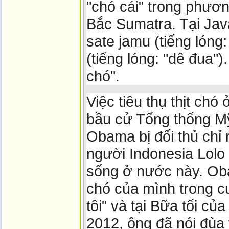
"chó cái" trong phươ
Bắc Sumatra. Tại Java
sate jamu (tiếng lóng:
(tiếng lóng: "dê đua")
chó".
Việc tiêu thụ thịt chó
bầu cử Tổng thống M
Obama bị đối thủ chỉ 
người Indonesia Lolo
sống ở nước này. Obam
chó của mình trong 
tôi" và tại Bữa tối c
2012, ông đã nói đùa v