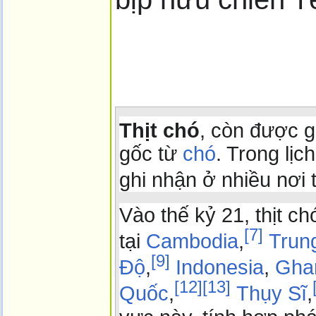
Thịt chó
, còn được g
gốc từ
chó
. Trong lịc
ghi nhận ở nhiều nơi t
Vào thế kỷ 21, thịt c
[
7
]
tại
Cambodia
,
Trun
[
9
]
Độ
,
Indonesia
,
Gha
[
12
]
[
13
]
Quốc
,
Thụy Sĩ
,