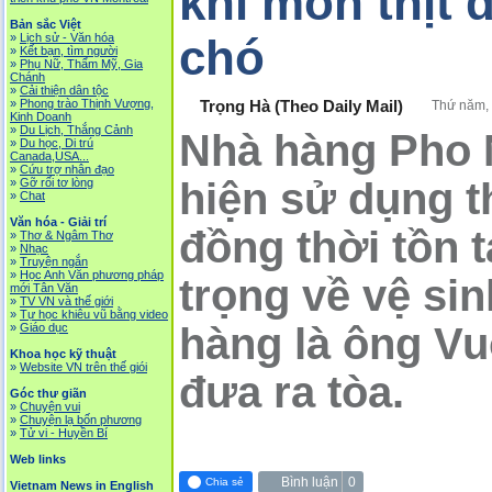
khi món thịt d
Bản sắc Việt
chó
»
Lịch sử - Văn hóa
»
Kết bạn, tìm người
»
Phụ Nữ, Thẩm Mỹ, Gia
Chánh
»
Cải thiện dân tộc
Trọng Hà (Theo Daily Mail)
»
Phong trào Thịnh Vượng,
Thứ năm, 
Kinh Doanh
»
Du Lịch, Thắng Cảnh
Nhà hàng Pho N
»
Du học, Di trú
Canada,USA...
»
Cứu trợ nhân đạo
hiện sử dụng th
»
Gỡ rối tơ lòng
»
Chat
Văn hóa - Giải trí
đồng thời tồn 
»
Thơ & Ngâm Thơ
»
Nhạc
»
Truyện ngắn
»
Học Anh Văn phương pháp
trọng về vệ si
mới Tân Văn
»
TV VN và thế giới
»
Tự học khiêu vũ bằng video
hàng là ông V
»
Giáo dục
Khoa học kỹ thuật
»
Website VN trên thế giói
đưa ra tòa.
Góc thư giãn
»
Chuyện vui
»
Chuyện lạ bốn phương
»
Tử vi - Huyền Bí
Web links
Bình luận
0
Chia sẻ
Vietnam News in English