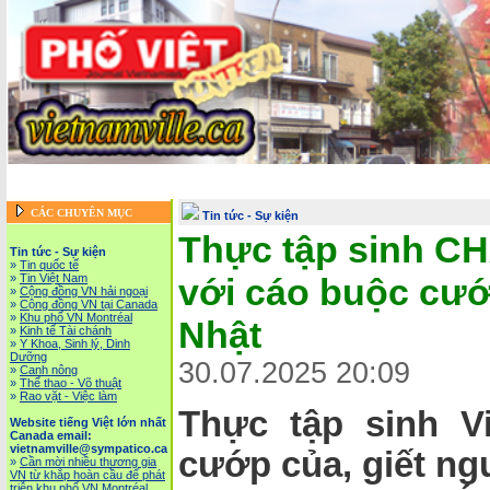
Trang chủ
::
Tin tức - Sự kiện
::
Website tiếng Việt lớn nhất Canada email: vietna
Vietnam News in English
::
Tài Chánh, Đầu Tư, Bảo Hiểm, Kinh 
CÁC CHUYÊN MỤC
Tin tức - Sự kiện
Thực tập sinh CH
Tin tức - Sự kiện
»
Tin quốc tế
»
Tin Việt Nam
với cáo buộc cướ
»
Cộng đồng VN hải ngoại
»
Cộng đồng VN tại Canada
»
Khu phố VN Montréal
Nhật
»
Kinh tế Tài chánh
»
Y Khoa, Sinh lý, Dinh
Dưỡng
30.07.2025 20:09
»
Canh nông
»
Thể thao - Võ thuật
»
Rao vặt - Việc làm
Thực tập sinh V
Website tiếng Việt lớn nhất
Canada email:
vietnamville@sympatico.ca
cướp của, giết ng
»
Cần mời nhiều thương gia
VN từ khắp hoàn cầu để phát
triễn khu phố VN Montréal