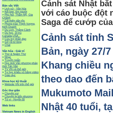
Cảnh sát Nhật bắt
Bản sắc Việt
»
Lịch sử - Văn hóa
với cáo buộc đột n
»
Kết bạn, tìm người
»
Phụ Nữ, Thẩm Mỹ, Gia
Chánh
Saga để cướp của 
»
Cải thiện dân tộc
»
Phong trào Thịnh Vượng,
Kinh Doanh
»
Du Lịch, Thắng Cảnh
»
Du học, Di trú
Cảnh sát tỉnh 
Canada,USA...
»
Cứu trợ nhân đạo
»
Gỡ rối tơ lòng
»
Chat
Bản, ngày 27/7
Văn hóa - Giải trí
»
Thơ & Ngâm Thơ
»
Nhạc
»
Truyện ngắn
Khang chiều n
»
Học Anh Văn phương pháp
mới Tân Văn
»
TV VN và thế giới
»
Tự học khiêu vũ bằng video
theo dao đến 
»
Giáo dục
Khoa học kỹ thuật
»
Website VN trên thế giói
Mukumoto Maiko
Góc thư giãn
»
Chuyện vui
»
Chuyện lạ bốn phương
»
Tử vi - Huyền Bí
Nhật 40 tuổi, t
Web links
Vietnam News in English