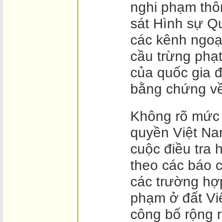
nghi phạm th
sát Hình sự Q
các kênh ngoạ
cầu trừng phạt
của quốc gia 
bằng chứng về
Không rõ mức 
quyền Việt Na
cuộc điều tra h
theo các báo c
các trường hợp
phạm ở đất V
công bố rộng r