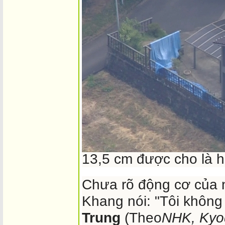
" style="margin: 0px
box-sizing: bor
optimizelegibility; wi
table; -webkit-box-pack
background: rgb(240, 2
Hiện trường nơi xảy ra vụ án. Ảnh:
NHK
Khang là thực tập sin
cùng một số thực tập 
nhân. Cảnh sát đã thu
13,5 cm được cho là h
Chưa rõ động cơ của n
Khang nói: "Tôi không
Trung
(Theo
NHK, Kyo