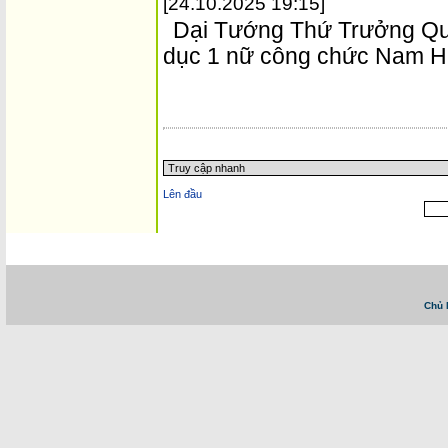
[24.10.2025 19:15]
Dại Tướng Thứ Trưởng Quố
dục 1 nữ công chức Nam 
Trang chủ
::
Tin tức - Sự kiện
::
Website tiếng Việt lớn nhất Canada email: vietna
Vietnam News in English
::
Tài Chánh, Đầu Tư, Bảo Hiểm, Kinh 
Chủ 