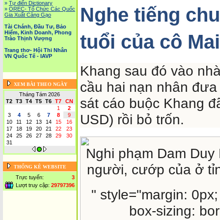
»
Tự điển Dictionary
Nghe tiếng ch
»
OREC- Tố Chức Các Quốc
Gia Xuất Cảng Gạo
Tài Chánh, Đầu Tư, Bảo
Hiểm, Kinh Doanh, Phong
tuổi của cô Ma
Trào Thịnh Vượng
Trang thơ- Hội Thi Nhân
VN Quốc Tế - IAVP
Khang sau đó vào nhà
cầu hai nạn nhân đưa 
XEM BÀI THEO NGÀY
Tháng Tám 2026
sát cáo buộc Khang đã
T2
T3
T4
T5
T6
T7
CN
1
2
USD) rồi bỏ trốn.
3
4
5
6
7
8
9
10
11
12
13
14
15
16
17
18
19
20
21
22
23
24
25
26
27
28
29
30
31
Nghi phạm Dam Duy K
người, cướp của ở tỉ
THỐNG KÊ WEBSITE
Trực tuyến:
3
Lượt truy cập:
29797396
" style="margin: 0px
box-sizing: bor