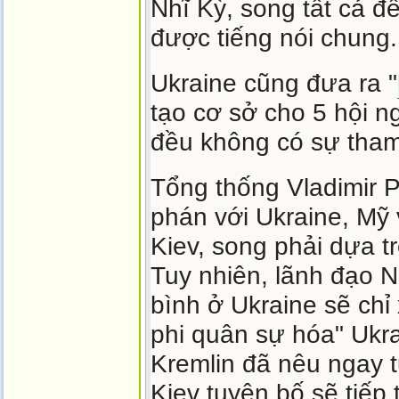
Nhĩ Kỳ, song tất cả đ
được tiếng nói chung.
Ukraine cũng đưa ra "
tạo cơ sở cho 5 hội n
đều không có sự tha
Tổng thống Vladimir 
phán với Ukraine, Mỹ 
Kiev, song phải dựa t
Tuy nhiên, lãnh đạo 
bình ở Ukraine sẽ chỉ 
phi quân sự hóa" Ukra
Kremlin đã nêu ngay t
Kiev tuyên bố sẽ tiếp