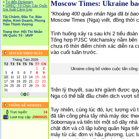
Moscow Times: Ukraine ba
»
Tự điển Dictionary
»
OREC- Tố Chức Các Quốc
Gia Xuất Cảng Gạo
"Khoảng 400 quân nhân Nga đã bị bao 
Tài Chánh, Đầu Tư, Bảo
Moscow Times (Nga) viết, đồng thời ch
Hiểm, Kinh Doanh, Phong
Trào Thịnh Vượng
Trang thơ- Hội Thi Nhân
Tình huống xảy ra sau khi 2 tiểu đoà
VN Quốc Tế - IAVP
Tổng hợp PJSC Volchansky nằm bên h
chưa rõ thời điểm chính xác diễn ra c
vào cuối tuần trước.
XEM BÀI THEO NGÀY
Tháng Tám 2026
T2
T3
T4
T5
T6
T7
CN
1
2
Ukraine công bố video cuộc tấn côn
3
4
5
6
7
8
9
10
11
12
13
14
15
16
17
18
19
20
21
22
23
24
25
26
27
28
29
30
Trên lý thuyết, sau khi giành được q
31
Nga có thể bắt đầu chiến dịch vượt sô
THỐNG KÊ WEBSITE
Tuy nhiên, cùng lúc đó, lực lượng vũ 
Trực tuyến:
14
đã tấn công phía tây nhà máy dọc th
Lượt truy cập:
29805025
Sobornaya và tiến tới một số dãy nhà
chặt đứt và cô lập luồng quân Nga tiế
máy từ các đơn vị hậu phương. Lực 