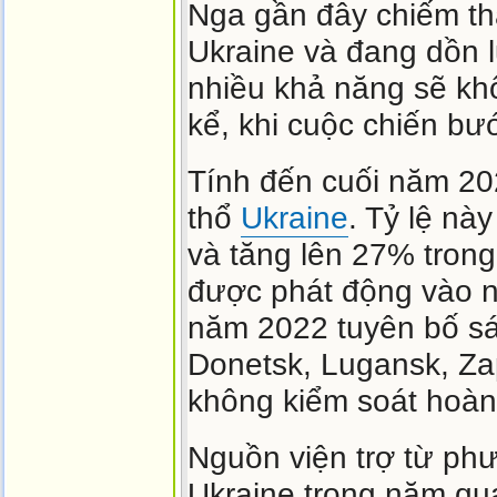
Nga gần đây chiếm t
Ukraine và đang dồn l
nhiều khả năng sẽ kh
kể, khi cuộc chiến bư
Tính đến cuối năm 20
thổ
Ukraine
. Tỷ lệ nà
và tăng lên 27% tron
được phát động vào n
năm 2022 tuyên bố sá
Donetsk, Lugansk, Za
không kiểm soát hoàn
Nguồn viện trợ từ phư
Ukraine trong năm qu