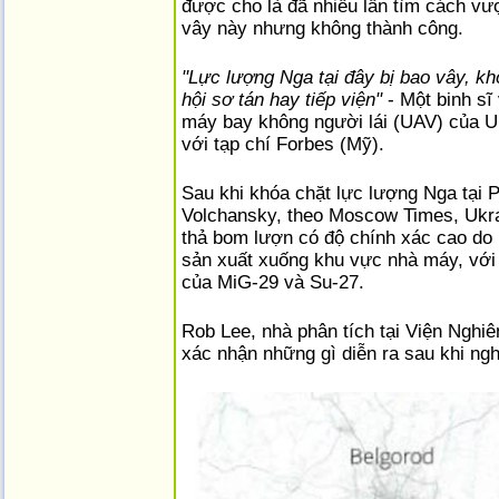
được cho là đã nhiều lần tìm cách vư
vây này nhưng không thành công.
"Lực lượng Nga tại đây bị bao vây, k
hội sơ tán hay tiếp viện"
- Một binh sĩ
máy bay không người lái (UAV) của U
với tạp chí Forbes (Mỹ).
Sau khi khóa chặt lực lượng Nga tại
Volchansky, theo Moscow Times, Ukra
thả bom lượn có độ chính xác cao d
sản xuất xuống khu vực nhà máy, với
của MiG-29 và Su-27.
Rob Lee, nhà phân tích tại Viện Nghiê
xác nhận những gì diễn ra sau khi ngh