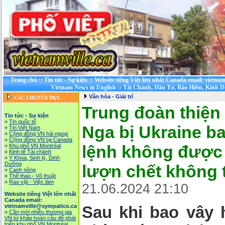
Trang chủ
::
Tin tức - Sự kiện
::
Website tiếng Việt lớn nhất Canada email: vietna
Vietnam News in English
::
Tài Chánh, Đầu Tư, Bảo Hiểm, Kinh 
Văn hóa - Giải trí
CÁC CHUYÊN MỤC
Trung đoàn thiện
Tin tức - Sự kiện
»
Tin quốc tế
Nga bị Ukraine b
»
Tin Việt Nam
»
Cộng đồng VN hải ngoại
»
Cộng đồng VN tại Canada
lệnh không được 
»
Khu phố VN Montréal
»
Kinh tế Tài chánh
»
Y Khoa, Sinh lý, Dinh
Dưỡng
lượn chết không 
»
Canh nông
»
Thể thao - Võ thuật
»
Rao vặt - Việc làm
21.06.2024 21:10
Website tiếng Việt lớn nhất
Canada email:
vietnamville@sympatico.ca
Sau khi bao vây 
»
Cần mời nhiều thương gia
VN từ khắp hoàn cầu để phát
triễn khu phố VN Montréal