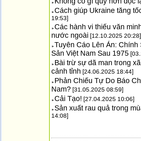
Không có gì quý hơn độc l
Cách giúp Ukraine tăng tố
19:53]
Các hành vi thiếu văn min
nước ngoài
[12.10.2025 20:28]
Tuyên Cáo Lên Án: Chính 
Sản Việt Nam Sau 1975
[03.
Bài trừ sự dã man trong xã
cảnh tỉnh
[24.06.2025 18:44]
Phản Chiếu Tự Do Báo Chí
Nam?
[31.05.2025 08:59]
Cải Tạo!
[27.04.2025 10:06]
Sản xuất rau quả trong m
14:08]