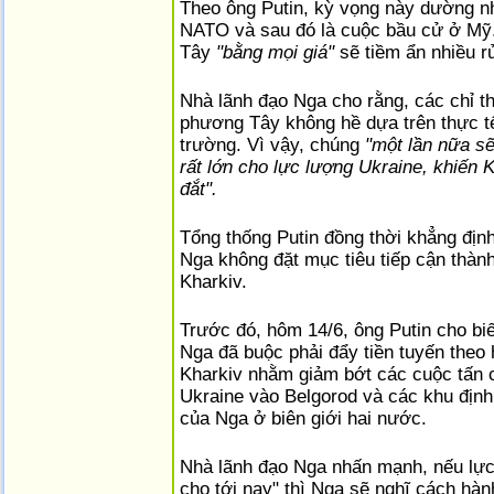
Theo ông Putin, kỳ vọng này dường nh
NATO và sau đó là cuộc bầu cử ở Mỹ. 
Tây
"bằng mọi giá"
sẽ tiềm ẩn nhiều rủ
Nhà lãnh đạo Nga cho rằng, các chỉ th
phương Tây không hề dựa trên thực t
trường. Vì vậy, chúng
"một lần nữa sẽ
rất lớn cho lực lượng Ukraine, khiến K
đắt".
Tổng thống Putin đồng thời khẳng địn
Nga không đặt mục tiêu tiếp cận thàn
Kharkiv.
Trước đó, hôm 14/6, ông Putin cho biế
Nga đã buộc phải đẩy tiền tuyến theo
Kharkiv nhằm giảm bớt các cuộc tấn 
Ukraine vào Belgorod và các khu địn
của Nga ở biên giới hai nước.
Nhà lãnh đạo Nga nhấn mạnh, nếu lực
cho tới nay" thì Nga sẽ nghĩ cách hàn