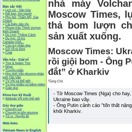
nhà máy Volchans
Bản sắc Việt
»
Lịch sử - Văn hóa
Moscow Times, lự
»
Kết bạn, tìm người
»
Phụ Nữ, Thẩm Mỹ, Gia
Chánh
thả bom lượn ch
»
Cải thiện dân tộc
»
Phong trào Thịnh Vượng,
Kinh Doanh
sản xuất xuống.
»
Du Lịch, Thắng Cảnh
»
Du học, Di trú
Canada,USA...
»
Cứu trợ nhân đạo
Moscow Times: Ukra
»
Gỡ rối tơ lòng
»
Chat
rồi giội bom - Ông P
Văn hóa - Giải trí
»
Thơ & Ngâm Thơ
»
Nhạc
đắt” ở Kharkiv
»
Truyện ngắn
»
Học Anh Văn phương pháp
mới Tân Văn
»
TV VN và thế giới
Tùng Chi
Soha
»
Tự học khiêu vũ bằng video
»
Giáo dục
- Tờ Moscow Times (Nga) cho hay, 
Khoa học kỹ thuật
»
Website VN trên thế giói
Ukraine bao vây.
- Ông Putin cảnh cáo "tổn thất nặng
Góc thư giãn
»
Chuyện vui
khỏi Kharkiv.
»
Chuyện lạ bốn phương
»
Tử vi - Huyền Bí
Web links
Vietnam News in English