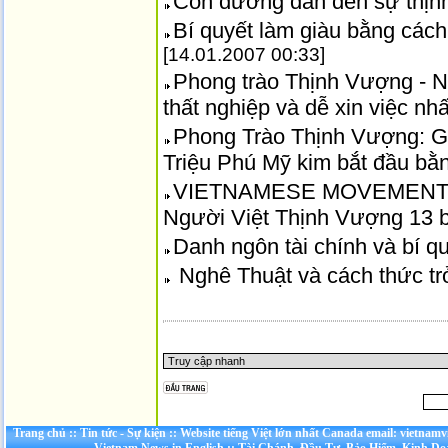
Con đường dẫn đến sự thịn
Bí quyết làm giàu bằng cách
[14.01.2007 00:33]
Phong trào Thịnh Vượng - N
thất nghiệp và dễ xin việc nhấ
Phong Trào Thịnh Vượng: G
Triệu Phú Mỹ kim bắt đầu b
VIETNAMESE MOVEMENT F
Người Việt Thịnh Vượng 13 b
Danh ngôn tài chính và bí q
Nghê Thuật và cách thức tr
Trang chủ
::
Tin tức - Sự kiện
::
Website tiếng Việt lớn nhất Canada email: vietnamv