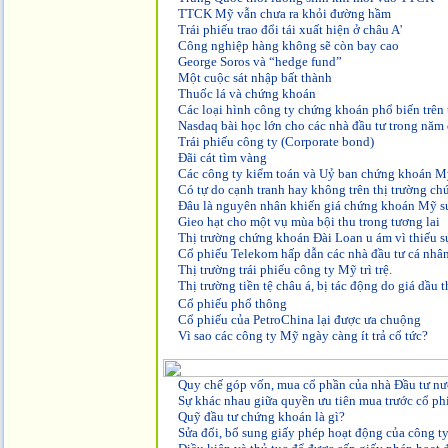
TTCK Mỹ vẫn chưa ra khỏi đường hầm
Trái phiếu trao đổi tái xuất hiện ở châu A'
Công nghiệp hàng không sẽ còn bay cao
George Soros và “hedge fund”
Một cuộc sát nhập bất thành
Thuốc lá và chứng khoán
Các loại hình công ty chứng khoán phổ biến trên 
Nasdaq bài học lớn cho các nhà đầu tư trong năm
Trái phiếu công ty (Corporate bond)
Đãi cát tìm vàng
Các công ty kiểm toán và Uỷ ban chứng khoán M
Có tự do cạnh tranh hay không trên thị trường 
Đâu là nguyên nhân khiến giá chứng khoán Mỹ s
Gieo hạt cho một vụ mùa bội thu trong tương lai
Thị trường chứng khoán Đài Loan u ám vì thiếu s
Cổ phiếu Telekom hấp dẫn các nhà đầu tư cá nhâ
Thị trường trái phiếu công ty Mỹ trì trệ.
Thị trường tiền tệ châu
á,
bị tác động do giá dầu t
Cổ phiếu phổ thông
Cổ phiếu của PetroChina lại được ưa chuộng
Vì sao các công ty Mỹ ngày càng ít trả cổ tức?
Quy chế góp vốn, mua cổ phần của nhà Đầu tư n
Sự khác nhau giữa quyền ưu tiên mua trước cổ p
Quỹ đầu tư chứng khoán là gì?
Sửa đổi, bổ sung giấy phép hoạt động của công 