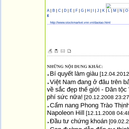
A
|
B
|
C
|
D
|
E
|
F
|
G
|
H
|
I
|
J
|
K
|
L
|
M
|
N
|
O
g
http://www.stockmarket.vnn.vn/daotao.html
NHỮNG NỘI DUNG KHÁC:
Bí quyết làm giàu
[12.04.2012
Việt Nam đang ở đâu trên b
về sắc đẹp thế giới - Dân tộ
phí sức nữa!
[20.12.2008 23:27
Cẩm nang Phong Trào Thịnh
Napoleon Hill
[12.11.2008 04:4
Đầu tư chứng khoán
[09.02.2