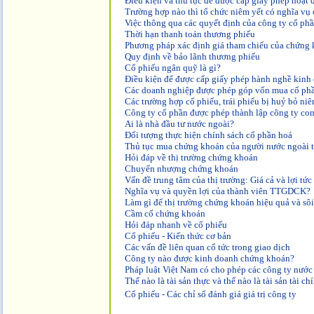
Điều kiện và thủ tục để được cấp giấy phép hoạt
Trường hợp nào thì tổ chức niêm yết có nghĩa vụ 
Việc thông qua các quyết định của công ty cổ phầ
Thời hạn thanh toán thương phiếu
Phương pháp xác định giá tham chiếu của chứng 
Quy định về bảo lãnh thương phiếu
Cổ phiếu ngân quỹ là gì?
Điều kiện để được cấp giấy phép hành nghề kin
Các doanh nghiệp được phép góp vốn mua cổ phầ
Các trường hợp cổ phiếu, trái phiếu bị huỷ bỏ n
Công ty cổ phần được phép thành lập công ty con
Ai là nhà đầu tư nước ngoài?
Đối tượng thực hiện chính sách cổ phần hoá
Thủ tục mua chứng khoán của người nước ngoài t
Hỏi đáp về thị trường chứng khoán
Chuyển nhượng chứng khoán
Vấn đề trung tâm của thị trường: Giá cả và lợi tứ
Nghĩa vụ và quyền lợi của thành viên TTGDCK?
Làm gì để thị trường chứng khoán hiệu quả và sô
Cầm cố chứng khoán
Hỏi đáp nhanh về cổ phiếu
Cổ phiếu - Kiến thức cơ bản
Các vấn đề liên quan cổ tức trong giao dịch
Công ty nào được kinh doanh chứng khoán?
Pháp luật Việt Nam có cho phép các công ty nướ
Thế nào là tài sản thực và thế nào là tài sản tài ch
Cổ phiếu - Các chỉ số đánh giá giá trị công ty