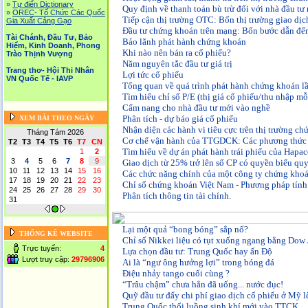
»
Tự điển Dictionary
Quy định về thanh toán bù trừ đối với nhà đầu tư
»
OREC- Tố Chức Các Quốc
Tiếp cận thị trường OTC: Bốn thị trường giao dị
Gia Xuất Cảng Gạo
Đầu tư chứng khoán trên mạng: Bốn bước dẫn đế
Tài Chánh, Đầu Tư, Bảo
Bảo lãnh phát hành chứng khoán
Hiểm, Kinh Doanh, Phong
Khi nào nên bán ra cổ phiếu?
Trào Thịnh Vượng
Năm nguyên tắc đầu tư giá trị
Trang thơ- Hội Thi Nhân
Lợi tức cổ phiếu
VN Quốc Tế - IAVP
Tổng quan về quá trình phát hành chứng khoán l
Tìm hiểu chỉ số P/E (thị giá cổ phiếu/thu nhập mỗ
Cẩm nang cho nhà đầu tư mới vào nghề
Phân tích - dự báo giá cổ phiếu
XEM BÀI THEO NGÀY
Nhận diện các hành vi tiêu cực trên thị trường c
Tháng Tám 2026
Cơ chế vận hành của TTGDCK: Các phương thức l
T2
T3
T4
T5
T6
T7
CN
Tìm hiểu về dự án phát hành trái phiếu của Hapa
1
2
3
4
5
6
7
8
9
Giao dịch từ 25% trở lên số CP có quyền biểu quy
10
11
12
13
14
15
16
Các chức năng chính của một công ty chứng kho
17
18
19
20
21
22
23
Chỉ số chứng khoán Việt Nam - Phương pháp tính
24
25
26
27
28
29
30
Phân tích thông tin tài chính.
31
Lại một quả “bong bóng” sắp nổ?
THỐNG KÊ WEBSITE
Chỉ số Nikkei liệu có tụt xuống ngang bằng Dow
Trực tuyến:
4
Lựa chọn đầu tư: Trung Quốc hay
ấ
n Độ
Lượt truy cập:
29796906
Ai là “ngư ông hưởng lợi” trong bóng đá
Điệu nhảy tango cuối cùng ?
“Trâu chậm” chưa hẳn đã uống... nước đục!
Quỹ đầu tư đẩy chi phí giao dịch cổ phiếu ở Mỹ l
Trung Quốc thổi luồng sinh khí mới vào TTCK