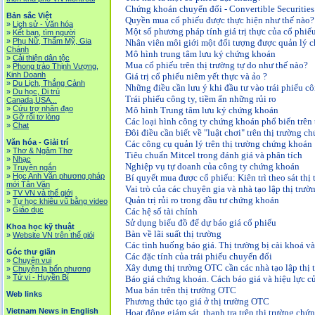
Chứng khoán chuyển đổi - Convertible Securities
Bản sắc Việt
Quyền mua cổ phiếu được thực hiện như thế nào?
»
Lịch sử - Văn hóa
Một số phương pháp tính giá trị thực của cổ phiế
»
Kết bạn, tìm người
»
Phụ Nữ, Thẩm Mỹ, Gia
Nhân viên môi giới một đối tượng được quản lý c
Chánh
Mô hình trung tâm lưu ký chứng khoán
»
Cải thiện dân tộc
Mua cổ phiếu trên thị trường tự do như thế nào?
»
Phong trào Thịnh Vượng,
Kinh Doanh
Giá trị cổ phiếu niêm yết thực và ảo ?
»
Du Lịch, Thắng Cảnh
Những điều cần lưu ý khi đầu tư vào trái phiếu cô
»
Du học, Di trú
Trái phiếu công ty, tiềm ẩn những rủi ro
Canada,USA...
»
Cứu trợ nhân đạo
Mô hình Trung tâm lưu ký chứng khoán
»
Gỡ rối tơ lòng
Các loại hình công ty chứng khoán phổ biến trên 
»
Chat
Đôi điều cần biết về "luật chơi" trên thị trường 
Văn hóa - Giải trí
Các công cụ quản lý trên thị trường chứng khoán
»
Thơ & Ngâm Thơ
Tiêu chuẩn Mitcel trong đánh giá và phân tích
»
Nhạc
Nghiệp vụ tự doanh của công ty chứng khoán
»
Truyện ngắn
»
Học Anh Văn phương pháp
Bí quyết mua được cổ phiếu: Kiên trì theo sát thị
mới Tân Văn
Vai trò của các chuyên gia và nhà tạo lập thị trư
»
TV VN và thế giới
Quản trị rủi ro trong đầu tư chứng khoán
»
Tự học khiêu vũ bằng video
»
Giáo dục
Các hệ số tài chính
Sử dụng biểu đồ để dự báo giá cổ phiếu
Khoa học kỹ thuật
Bàn về lãi suất thị trường
»
Website VN trên thế giói
Các tình huống báo giá. Thị trường bị cài khoá v
Góc thư giãn
Các đặc tính của trái phiếu chuyển đổi
»
Chuyện vui
Xây dựng thị trường OTC cần các nhà tạo lập thị 
»
Chuyện lạ bốn phương
»
Tử vi - Huyền Bí
Báo giá chứng khoán. Cách báo giá và hiệu lực củ
Mua bán trên thị trường OTC
Web links
Phương thức tạo giá ở thị trường OTC
Vietnam News in English
Hoạt động giám sát, thanh tra trên thị trường chứ