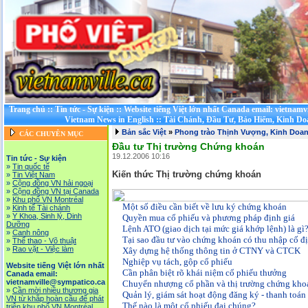
Trang chủ
::
Tin tức - Sự kiện
::
Website tiếng Việt lớn nhất Canada email: vietnamv
Vietnam News in English
::
Tài Chánh, Đầu Tư, Bảo Hiểm, Kinh D
Bản sắc Việt
»
Phong trào Thịnh Vượng, Kinh Doa
CÁC CHUYÊN MỤC
Đầu tư Thị trường Chứng khoán
19.12.2006 10:16
Tin tức - Sự kiện
»
Tin quốc tế
Kiến thức Thị trường chứng khoán
»
Tin Việt Nam
»
Cộng đồng VN hải ngoại
»
Cộng đồng VN tại Canada
»
Khu phố VN Montréal
Một số điều cần biết về lưu ký chứng khoán
»
Kinh tế Tài chánh
»
Y Khoa, Sinh lý, Dinh
Quyền mua cổ phiếu và phương pháp định giá
Dưỡng
Lệnh ATO (giao dịch tại mức giá khớp lệnh) là gì
»
Canh nông
Tại sao đầu tư vào chứng khoán có thu nhập cố đ
»
Thể thao - Võ thuật
»
Rao vặt - Việc làm
Xây dựng hệ thống thông tin ở CTNY và CTCK
Nghiệp vụ tách, gộp cổ phiếu
Website tiếng Việt lớn nhất
Cần phân biệt rõ khái niệm cổ phiếu thưởng
Canada email:
vietnamville@sympatico.ca
Chuyển nhượng cổ phần và thị trường chứng kho
»
Cần mời nhiều thương gia
Quản lý, giám sát hoạt động đăng ký - thanh toán
VN từ khắp hoàn cầu để phát
Thế nào là một cổ phiếu đại chúng?
triễn khu phố VN Montréal