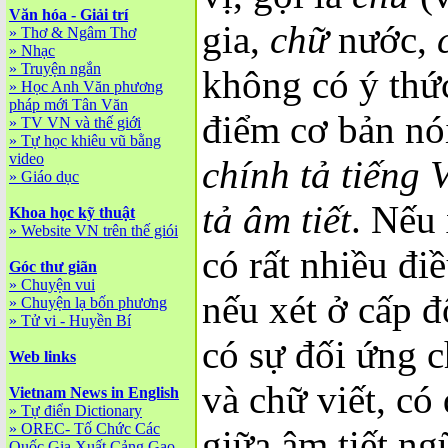
Văn hóa - Giải trí
gia,
chữ
nước,
»
Thơ & Ngâm Thơ
»
Nhạc
»
Truyện ngắn
không có ý thứ
»
Học Anh Văn phương
pháp mới Tân Văn
điểm cơ bản nói
»
TV VN và thế giới
»
Tự học khiêu vũ bằng
video
chính tả tiếng 
»
Giáo dục
tả âm tiết
. Nếu 
Khoa học kỹ thuật
»
Website VN trên thế giói
có rất nhiều đi
Góc thư giãn
»
Chuyện vui
nếu xét ở cấp đ
»
Chuyện lạ bốn phương
»
Tử vi - Huyền Bí
có sự đối ứng 
Web links
và chữ viết, có
Vietnam News in English
»
Tự điển Dictionary
»
OREC- Tố Chức Các
giữa âm tiết ng
Quốc Gia Xuất Cảng Gạo