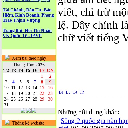
viết, chỉ trừ m
Tài Chánh, Đầu Tư, Bảo
Hiểm, Kinh Doanh, Phong
Trào Thịnh Vượng
lệ. Đây chính l
Trang thơ- Hội Thi Nhân
chữ viết tiếng V
VN Quốc Tế - IAVP
Xem bài theo ngày
Tháng Tám 2026
T2
T3
T4
T5
T6
T7
CN
1
2
3
4
5
6
7
8
9
10
11
12
13
14
15
16
17
18
19
20
21
22
23
24
25
26
27
28
29
30
31
Những nội dung khác:
Sống ở quốc gia nào hạ
Thống kê website