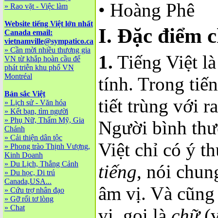
• Hoàng Phê
»
Rao vặt - Việc làm
Website tiếng Việt lớn nhất
I. Đặc điểm c
Canada email:
vietnamville@sympatico.ca
»
Cần mời nhiều thương gia
1.
Tiếng Việt là
VN từ khắp hoàn cầu để
phát triễn khu phố VN
Montréal
tính. Trong tiế
Bản sắc Việt
tiết trùng với r
»
Lịch sử - Văn hóa
»
Kết bạn, tìm người
»
Phụ Nữ, Thẩm Mỹ, Gia
Người bình thư
Chánh
»
Cải thiện dân tộc
Việt chỉ có ý th
»
Phong trào Thịnh Vượng,
Kinh Doanh
»
Du Lịch, Thắng Cảnh
tiếng
, nói chun
»
Du học, Di trú
Canada,USA...
âm vị. Và cũng 
»
Cứu trợ nhân đạo
»
Gỡ rối tơ lòng
»
Chat
vị, gọi là
chữ
(v