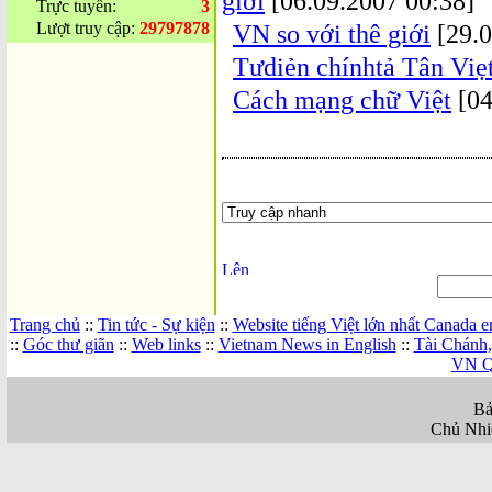
giới
[06.09.2007 00:38]
Trực tuyến:
3
Lượt truy cập:
29797878
VN so với thê giới
[29.0
Tưdiẻn chínhtả Tân Viẹ
Cách mạng chữ Việt
[04
Trang chủ
::
Tin tức - Sự kiện
::
Website tiếng Việt lớn nhất Canada 
::
Góc thư giãn
::
Web links
::
Vietnam News in English
::
Tài Chánh
VN Q
Bả
Chủ Nhi