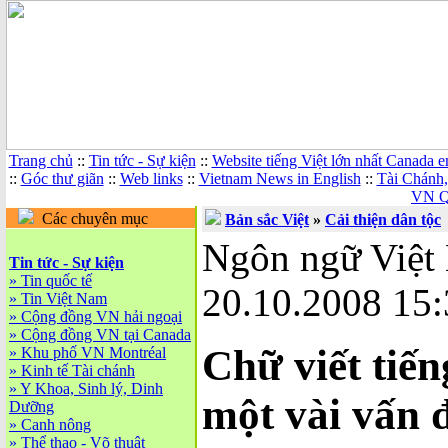
Trang chủ
::
Tin tức - Sự kiện
::
Website tiếng Việt lớn nhất Canada 
::
Góc thư giãn
::
Web links
::
Vietnam News in English
::
Tài Chánh
VN Q
Các chuyên mục
Bản sắc Việt
»
Cải thiện dân tộc
Ngôn ngữ Việt
Tin tức - Sự kiện
»
Tin quốc tế
20.10.2008 15:
»
Tin Việt Nam
»
Cộng đồng VN hải ngoại
»
Cộng đồng VN tại Canada
Chữ viết tiến
»
Khu phố VN Montréal
»
Kinh tế Tài chánh
»
Y Khoa, Sinh lý, Dinh
một vài vấn 
Dưỡng
»
Canh nông
»
Thể thao - Võ thuật