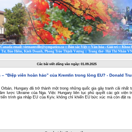
t Canada email: vietnamville@sympatico.ca
::
Bản sắc Việt
::
Văn hóa - Giải trí
::
Khoa h
 Tư, Bảo Hiểm, Kinh Doanh, Phong Trào Thịnh Vượng
::
Trang thơ- Hội Thi Nhân VN
Các bài viết đăng vào ngày: 01.09.2025
 – “Điệp viên hoàn hảo” của Kremlin trong lòng EU? - Donald Tru
 Orbán, Hungary đã trở thành một trong những quốc gia gây tranh cãi nhất 
xâm lược Ukraine của Nga. Việc Hungary liên tục phủ quyết các gói viện t
 tiến trình gia nhập EU của Kyiv, không chỉ khiến EU bức xúc mà còn đặt ra