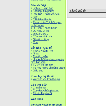
Bản sắc Việt
»
Lịch sử - Văn hóa
»
Kết bạn, tìm người
»
Phụ Nữ, Thẩm Mỹ, Gia
Chánh
»
Cải thiện dân tộc
»
Phong trào Thịnh Vượng,
Kinh Doanh
»
Du Lịch, Thắng Cảnh
»
Du học, Di trú
Canada,USA...
»
Cứu trợ nhân đạo
»
Gỡ rối tơ lòng
»
Chat
Văn hóa - Giải trí
»
Thơ & Ngâm Thơ
»
Nhạc
»
Truyện ngắn
»
Học Anh Văn phương pháp
mới Tân Văn
»
TV VN và thế giới
»
Tự học khiêu vũ bằng video
»
Giáo dục
Khoa học kỹ thuật
»
Website VN trên thế giói
Góc thư giãn
»
Chuyện vui
»
Chuyện lạ bốn phương
»
Tử vi - Huyền Bí
Web links
Vietnam News in English