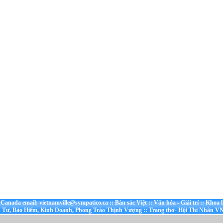
t Canada email: vietnamville@sympatico.ca
::
Bản sắc Việt
::
Văn hóa - Giải trí
::
Khoa h
 Tư, Bảo Hiểm, Kinh Doanh, Phong Trào Thịnh Vượng
::
Trang thơ- Hội Thi Nhân VN