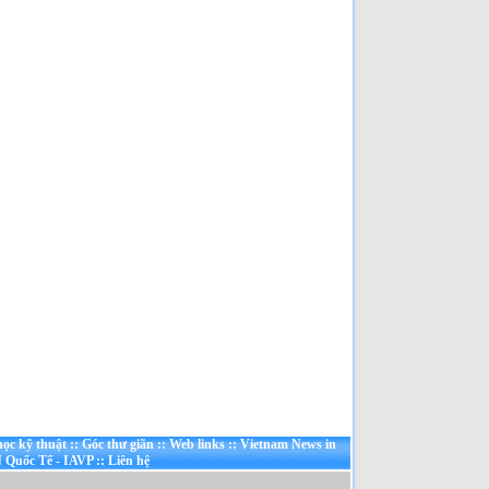
QUẢ, HẠN CHẾ VÀ
NGUYÊN NHÂN SỤP ĐỔ
[Đã đọc: 154 lần]
Nhân đạo là một phần của
sức mạnh quốc gia!
[Đã
đọc: 150 lần]
Ai Giết Tướng Đỗ Cao Trí?
[Đã đọc: 143 lần]
Cuộc chiến Việt Nam khi
người lớn xúi con nít ăn cứt
gà!
[Đã đọc: 73 lần]
TẠI SAO NGÀY CÀNG
NHIỀU NGƯỜI MỸ VÀ VN
RỜI BỎ NƯỚC MỸ
[Đã
đọc: 65 lần]
ọc kỹ thuật
::
Góc thư giãn
::
Web links
::
Vietnam News in
 Quốc Tế - IAVP
::
Liên hệ