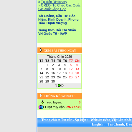
»
Tự điển Dictionary
»
OREC- Tố Chức Các Quốc
Gia Xuất Cảng Gạo
Tài Chánh, Đầu Tư, Bảo
Hiểm, Kinh Doanh, Phong
Trào Thịnh Vượng
Trang thơ- Hội Thi Nhân
VN Quốc Tế - IAVP
XEM BÀI THEO NGÀY
Tháng Chín 2026
T2
T3
T4
T5
T6
T7
CN
1
2
3
4
5
6
7
8
9
10
11
12
13
14
15
16
17
18
19
20
21
22
23
24
25
26
27
28
29
30
THỐNG KÊ WEBSITE
Trực tuyến:
6
Lượt truy cập:
29777738
Trang chủ
::
Tin tức - Sự kiện
::
Website tiếng Việt lớn nhấ
English
::
Tài Chánh, Đầu