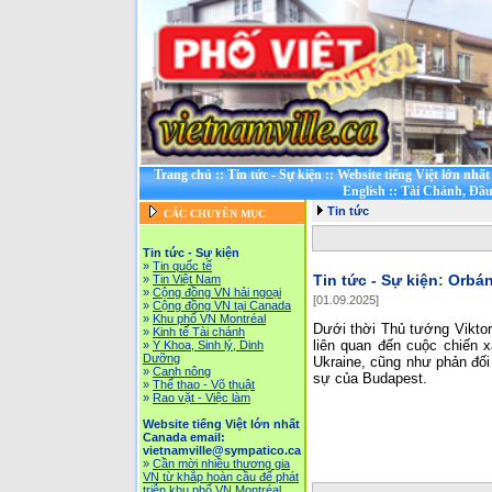
Trang chủ
::
Tin tức - Sự kiện
::
Website tiếng Việt lớn nhấ
English
::
Tài Chánh, Đầu
Tin tức
CÁC CHUYÊN MỤC
Tin tức - Sự kiện
»
Tin quốc tế
Tin tức - Sự kiện
:
Orbán
»
Tin Việt Nam
»
Cộng đồng VN hải ngoại
[01.09.2025]
»
Cộng đồng VN tại Canada
»
Khu phố VN Montréal
Dưới thời Thủ tướng Viktor
»
Kinh tế Tài chánh
liên quan đến cuộc chiến 
»
Y Khoa, Sinh lý, Dinh
Dưỡng
Ukraine, cũng như phản đối
»
Canh nông
sự của Budapest.
»
Thể thao - Võ thuật
»
Rao vặt - Việc làm
Website tiếng Việt lớn nhất
Canada email:
vietnamville@sympatico.ca
»
Cần mời nhiều thương gia
VN từ khắp hoàn cầu để phát
triễn khu phố VN Montréal