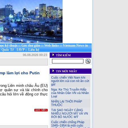
ọc kỹ thuật
::
Góc thư giãn
::
Web links
::
Vietnam News in
 Quốc Tế - IAVP
::
Liên hệ
06.08.2026 00:23
TÌM KIẾM
TIN MỚI NHẤT
mp làm lợi cho Putin
Cuộc chiến Việt Nam khi
người lớn xúi con nít ăn cứt
gà!
trong Liên minh châu Âu (EU)
Nga: Ke Thù Truyền Kiếp
rợ quân sự và tài chính cho
của Nhân Dân VN và Nhân
 câu hỏi lớn về động cơ thực
LoạI
NHÌN LẠI THỜI PHÁP
THUỘC
TẠI SAO NGÀY CÀNG
NHIỀU NGƯỜI MỸ VÀ VN
RỜI BỎ NƯỚC MỸ
Cuộc chiến chống Pháp
1945–1954 là một cuộc