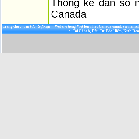
Thống kê dân số n
Canada
Trang chủ
::
Tin tức - Sự kiện
::
Website tiếng Việt lớn nhất Canada email: vietnamv
::
Tài Chánh, Đầu Tư, Bảo Hiểm, Kinh Do