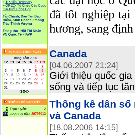
các đại học ở Qu
»
Tự điển Dictionary
»
OREC- Tố Chức Các Quốc
Gia Xuất Cảng Gạo
đã tốt nghiệp tạ
Tài Chánh, Đầu Tư, Bảo
Hiểm, Kinh Doanh, Phong
hương, sang định 
Trào Thịnh Vượng
Trang thơ- Hội Thi Nhân
VN Quốc Tế - IAVP
Canada
XEM BÀI THEO NGÀY
Tháng Tám 2026
T2
T3
T4
T5
T6
T7
CN
[04.06.2007 21:24]
1
2
3
4
5
6
7
8
9
Giới thiệu quốc gi
10
11
12
13
14
15
16
17
18
19
20
21
22
23
24
25
26
27
28
29
30
sống và tiếp tục tă
31
Thống kê dân số 
THỐNG KÊ WEBSITE
Trực tuyến:
2
và Canada
Lượt truy cập:
29797013
[18.08.2006 14:15]