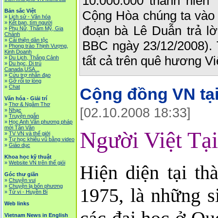
10.000.000 thanh niên
Bản sắc Việt
Cộng Hòa chúng ta vào 
»
Lịch sử - Văn hóa
»
Kết bạn, tìm người
đoạn bà Lê Duẫn trả l
»
Phụ Nữ, Thẩm Mỹ, Gia
Chánh
»
Cải thiện dân tộc
BBC ngày 23/12/2008). 
»
Phong trào Thịnh Vượng,
Kinh Doanh
tất cả trên quê hương V
»
Du Lịch, Thắng Cảnh
»
Du học, Di trú
Canada,USA...
»
Cứu trợ nhân đạo
»
Gỡ rối tơ lòng
»
Chat
Cộng đồng VN tại
Văn hóa - Giải trí
»
Thơ & Ngâm Thơ
[02.10.2008 18:33]
»
Nhạc
»
Truyện ngắn
»
Học Anh Văn phương pháp
mới Tân Văn
Người Việt Tạ
»
TV VN và thế giới
»
Tự học khiêu vũ bằng video
»
Giáo dục
Khoa học kỹ thuật
»
Website VN trên thế giói
Hiện diện tại t
Góc thư giãn
»
Chuyện vui
»
Chuyện lạ bốn phương
1975, là những s
»
Tử vi - Huyền Bí
Web links
Vietnam News in English