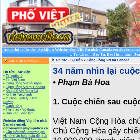
Trang chủ
::
Tin tức - Sự kiện
::
Website tiếng Việt lớn nhất Canada email: vietnamv
::
Tài Chánh, Đầu Tư, Bảo Hiểm, Kinh Do
Tin tức - Sự kiện
»
Cộng đồng VN tại Canada
CÁC CHUYÊN MỤC
34 năm nhìn lại cuộ
Tin tức - Sự kiện
»
Tin quốc tế
»
Tin Việt Nam
•
Phạm Bá Hoa
»
Cộng đồng VN hải ngoại
»
Cộng đồng VN tại Canada
»
Khu phố VN Montréal
»
Kinh tế Tài chánh
»
Y Khoa, Sinh lý, Dinh
1. Cuộc chiến sau cuộc
Dưỡng
»
Canh nông
»
Thể thao - Võ thuật
»
Rao vặt - Việc làm
Việt Nam Cộng Hòa chú
Website tiếng Việt lớn nhất
Canada email:
Chủ Cộng Hòa gây chiến
vietnamville@sympatico.ca
»
Cần mời nhiều thương gia
VN từ khắp hoàn cầu để phát
triễn khu phố VN Montréal