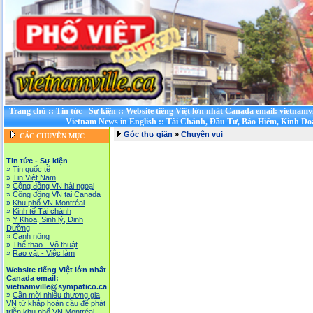
Trang chủ
::
Tin tức - Sự kiện
::
Website tiếng Việt lớn nhất Canada email: vietnamv
Vietnam News in English
::
Tài Chánh, Đầu Tư, Bảo Hiểm, Kinh D
Góc thư giãn
»
Chuyện vui
CÁC CHUYÊN MỤC
Tin tức - Sự kiện
»
Tin quốc tế
»
Tin Việt Nam
»
Cộng đồng VN hải ngoại
»
Cộng đồng VN tại Canada
»
Khu phố VN Montréal
»
Kinh tế Tài chánh
»
Y Khoa, Sinh lý, Dinh
Dưỡng
»
Canh nông
»
Thể thao - Võ thuật
»
Rao vặt - Việc làm
Website tiếng Việt lớn nhất
Canada email:
vietnamville@sympatico.ca
»
Cần mời nhiều thương gia
VN từ khắp hoàn cầu để phát
triễn khu phố VN Montréal