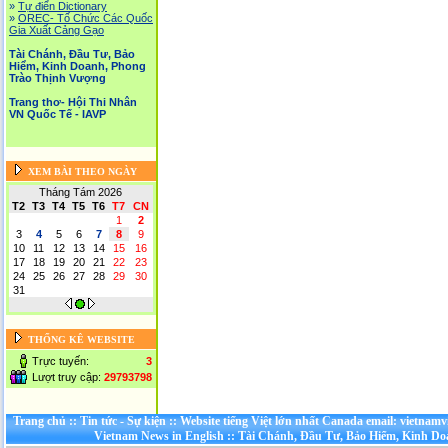
»
Tự điển Dictionary
»
OREC- Tố Chức Các Quốc
Gia Xuất Cảng Gạo
Tài Chánh, Đầu Tư, Bảo
Hiểm, Kinh Doanh, Phong
Trào Thịnh Vượng
Trang thơ- Hội Thi Nhân
VN Quốc Tế - IAVP
XEM BÀI THEO NGÀY
Tháng Tám 2026
T2
T3
T4
T5
T6
T7
CN
1
2
3
4
5
6
7
8
9
10
11
12
13
14
15
16
17
18
19
20
21
22
23
24
25
26
27
28
29
30
31
THỐNG KÊ WEBSITE
Trực tuyến:
3
Lượt truy cập:
29793798
Trang chủ
::
Tin tức - Sự kiện
::
Website tiếng Việt lớn nhất Canada email: vietnamv
Vietnam News in English
::
Tài Chánh, Đầu Tư, Bảo Hiểm, Kinh D