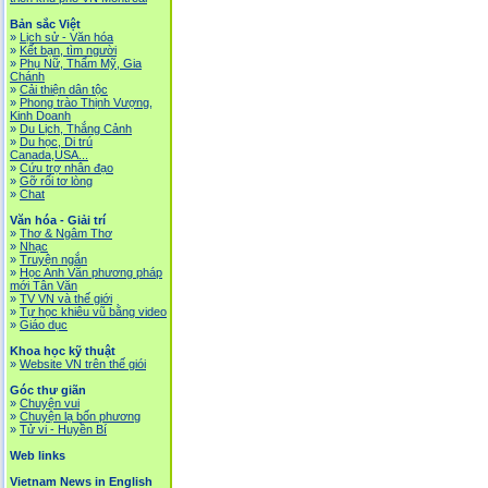
Bản sắc Việt
»
Lịch sử - Văn hóa
»
Kết bạn, tìm người
»
Phụ Nữ, Thẩm Mỹ, Gia
Chánh
»
Cải thiện dân tộc
»
Phong trào Thịnh Vượng,
Kinh Doanh
»
Du Lịch, Thắng Cảnh
»
Du học, Di trú
Canada,USA...
»
Cứu trợ nhân đạo
»
Gỡ rối tơ lòng
»
Chat
Văn hóa - Giải trí
»
Thơ & Ngâm Thơ
»
Nhạc
»
Truyện ngắn
»
Học Anh Văn phương pháp
mới Tân Văn
»
TV VN và thế giới
»
Tự học khiêu vũ bằng video
»
Giáo dục
Khoa học kỹ thuật
»
Website VN trên thế giói
Góc thư giãn
»
Chuyện vui
»
Chuyện lạ bốn phương
»
Tử vi - Huyền Bí
Web links
Vietnam News in English