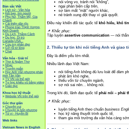
nói vòng vo, tránh nói “không”,
ngại phản biện cấp trên,
Bản sắc Việt
»
Lịch sử - Văn hóa
sợ làm mất “mặt” người khác,
»
Kết bạn, tìm người
né tránh xung đột thay vì giải quyết.
»
Phụ Nữ, Thẩm Mỹ, Gia
Chánh
Điều này khiến đối tác quốc tế
khó hiểu, khó ti
»
Cải thiện dân tộc
»
Phong trào Thịnh Vượng,
Kinh Doanh
📌
Khắc phục:
»
Du Lịch, Thắng Cảnh
Tập luyện
assertive communication
— nói thẳng
»
Du học, Di trú
Canada,USA...
»
Cứu trợ nhân đạo
2.
Thiếu tự tin khi nói tiếng Anh và giao 
»
Gỡ rối tơ lòng
»
Chat
Đây là điểm yếu lớn nhất.
Văn hóa - Giải trí
»
Thơ & Ngâm Thơ
Nhiều lãnh đạo Việt Nam:
»
Nhạc
»
Truyện ngắn
nói tiếng Anh không đủ lưu loát để đàm p
»
Học Anh Văn phương pháp
mới Tân Văn
phát âm khó nghe,
»
TV VN và thế giới
thiếu vốn từ chuyên ngành,
»
Tự học khiêu vũ bằng video
sợ nói sai nên… không nói.
»
Giáo dục
Trong khi đó, lãnh đạo quốc tế
phải nói – phải t
Khoa học kỹ thuật
»
Website VN trên thế giói
📌
Khắc phục:
Góc thư giãn
»
Chuyện vui
luyện tiếng Anh theo chuẩn
business Engl
»
Chuyện lạ bốn phương
học kỹ năng thuyết trình quốc tế,
»
Tử vi - Huyền Bí
tham gia môi trường đa văn hóa càng sớm
Web links
Vietnam News in English