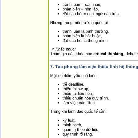
tranh luận = cãi nhau,
phản biện = hỗn láo,
đặt câu hỏi = nghi ngờ cấp trên.
Nhưng trong môi trường quốc tế:
tranh luận là bình thường,
phản biện là bắt buộc,
đặt câu hỏi là thông minh.
📌
Khắc phục:
Tham gia các khóa học
critical thinking
, debat
7.
Tác phong làm việc thiếu tính hệ thống
Một số điểm yếu phổ biến:
trễ deadline,
thiếu follow-up,
thiếu tài liệu hóa,
thiếu chuẩn hóa quy trình,
làm việc cảm tính.
Trong khi lãnh đạo quốc tế cần:
kỷ luật,
minh bạch,
quản trị theo dữ liệu,
quy trình rõ ràng.