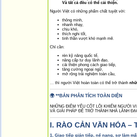
Và tất cả đều có thể cải thiện.
Người Việt có những phẩm chất tuyệt vời:
thông minh,
nhanh nhạy,
chịu khó,
thích nghi tốt,
tinh thần vượt khó mạnh mẽ.
Chỉ cần:
rèn kỹ năng quốc tế,
nâng cấp tư duy lãnh đạo,
cải thiện phong cách giao tiếp,
tăng cường ngoại ngữ,
mở rộng trải nghiệm toàn cầu,
… thì người Việt hoàn toàn có thể trở thành
nhữ
🌍 **BẢN PHÂN TÍCH TOÀN DIỆN
NHỮNG ĐIỂM YẾU CỐT LÕI KHIẾM NGƯỜI V
VÀ GIẢI PHÁP ĐỂ TRỞ THÀNH NHÀ LÃNH ĐẠ
I.
RÀO CẢN VĂN HÓA – 
1. Giao tiếp gián tiếp, nể nang, sợ làm mấ