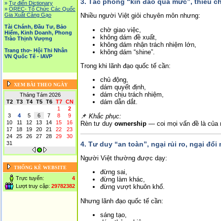
3.
Tác phong “kín đáo quá mức”, thiếu ch
»
Tự điển Dictionary
»
OREC- Tố Chức Các Quốc
Gia Xuất Cảng Gạo
Nhiều người Việt giỏi chuyên môn nhưng:
Tài Chánh, Đầu Tư, Bảo
chờ giao việc,
Hiểm, Kinh Doanh, Phong
không dám đề xuất,
Trào Thịnh Vượng
không dám nhận trách nhiệm lớn,
Trang thơ- Hội Thi Nhân
không dám “shine”.
VN Quốc Tế - IAVP
Trong khi lãnh đạo quốc tế cần:
chủ động,
XEM BÀI THEO NGÀY
dám quyết định,
dám chịu trách nhiệm,
Tháng Tám 2026
dám dẫn dắt.
T2
T3
T4
T5
T6
T7
CN
1
2
📌
Khắc phục:
3
4
5
6
7
8
9
10
11
12
13
14
15
16
Rèn tư duy
ownership
— coi mọi vấn đề là của 
17
18
19
20
21
22
23
24
25
26
27
28
29
30
4.
Tư duy “an toàn”, ngại rủi ro, ngại đổi
31
Người Việt thường được dạy:
THỐNG KÊ WEBSITE
đừng sai,
Trực tuyến:
4
đừng làm khác,
Lượt truy cập:
29782382
đừng vượt khuôn khổ.
Nhưng lãnh đạo quốc tế cần:
sáng tạo,