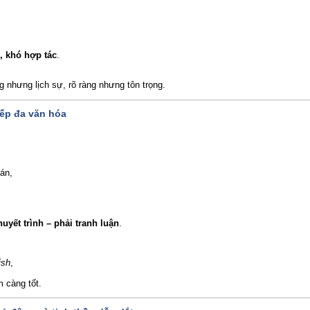
n, khó hợp tác
.
 nhưng lịch sự, rõ ràng nhưng tôn trọng.
tiếp đa văn hóa
hán,
huyết trình – phải tranh luận
.
ish
,
 càng tốt.