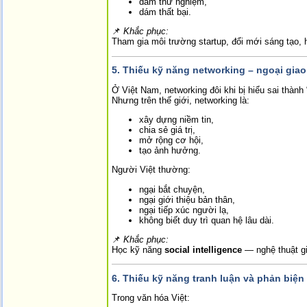
dám thử nghiệm,
dám thất bại.
📌
Khắc phục:
Tham gia môi trường startup, đổi mới sáng tạo, 
5.
Thiếu kỹ năng networking – ngoại giao
Ở Việt Nam, networking đôi khi bị hiểu sai thành 
Nhưng trên thế giới, networking là:
xây dựng niềm tin,
chia sẻ giá trị,
mở rộng cơ hội,
tạo ảnh hưởng.
Người Việt thường:
ngại bắt chuyện,
ngại giới thiệu bản thân,
ngại tiếp xúc người lạ,
không biết duy trì quan hệ lâu dài.
📌
Khắc phục:
Học kỹ năng
social intelligence
— nghệ thuật gia
6.
Thiếu kỹ năng tranh luận và phản biện
Trong văn hóa Việt: