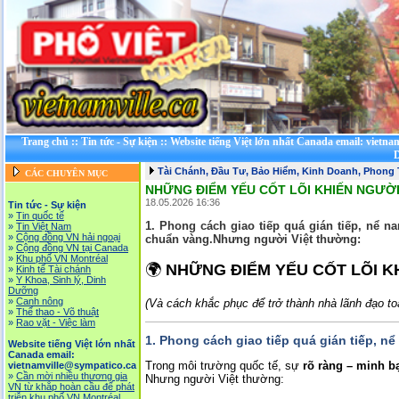
Trang chủ
::
Tin tức - Sự kiện
::
Website tiếng Việt lớn nhất Canada email: vietna
D
Tài Chánh, Đầu Tư, Bảo Hiểm, Kinh Doanh, Phong
CÁC CHUYÊN MỤC
NHỮNG ĐIỂM YẾU CỐT LÕI KHIẾN NGƯỜ
18.05.2026 16:36
Tin tức - Sự kiện
»
Tin quốc tế
1. Phong cách giao tiếp quá gián tiếp, nể 
»
Tin Việt Nam
»
Cộng đồng VN hải ngoại
chuẩn vàng.Nhưng người Việt thường:
»
Cộng đồng VN tại Canada
»
Khu phố VN Montréal
🌍
NHỮNG ĐIỂM YẾU CỐT LÕI K
»
Kinh tế Tài chánh
»
Y Khoa, Sinh lý, Dinh
Dưỡng
»
Canh nông
(Và cách khắc phục để trở thành nhà lãnh đạo to
»
Thể thao - Võ thuật
»
Rao vặt - Việc làm
1.
Phong cách giao tiếp quá gián tiếp, nể
Website tiếng Việt lớn nhất
Canada email:
Trong môi trường quốc tế, sự
rõ ràng – minh b
vietnamville@sympatico.ca
»
Cần mời nhiều thương gia
Nhưng người Việt thường:
VN từ khắp hoàn cầu để phát
triễn khu phố VN Montréal