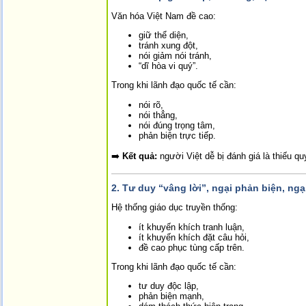
Văn hóa Việt Nam đề cao:
giữ thể diện,
tránh xung đột,
nói giảm nói tránh,
“dĩ hòa vi quý”.
Trong khi lãnh đạo quốc tế cần:
nói rõ,
nói thẳng,
nói đúng trọng tâm,
phản biện trực tiếp.
➡️
Kết quả:
người Việt dễ bị đánh giá là thiếu quy
2. Tư duy “vâng lời”, ngại phản biện, ngạ
Hệ thống giáo dục truyền thống:
ít khuyến khích tranh luận,
ít khuyến khích đặt câu hỏi,
đề cao phục tùng cấp trên.
Trong khi lãnh đạo quốc tế cần:
tư duy độc lập,
phản biện mạnh,