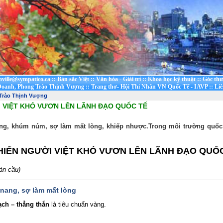
mville@sympatico.ca
::
Bản sắc Việt
::
Văn hóa - Giải trí
::
Khoa học kỹ thuật
::
Góc thư
oanh, Phong Trào Thịnh Vượng
::
Trang thơ- Hội Thi Nhân VN Quốc Tế - IAVP
::
Liê
 Trào Thịnh Vượng
I VIỆT KHÓ VƯƠN LÊN LÃNH ĐẠO QUỐC TẾ
nang, khúm núm, sợ làm mất lòng, khiếp nhược.
Trong môi trường quốc 
HIẾN NGƯỜI VIỆT KHÓ VƯƠN LÊN LÃNH ĐẠO QUỐ
àn cầu)
 nang, sợ làm mất lòng
ạch – thẳng thắn
là tiêu chuẩn vàng.