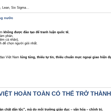
e, Lean, Six Sigma…
ong nước
Nam
không được đào tạo để tranh luận quốc tế
,
đàm phán,
iệm cá nhân),
 để chọn người giỏi nhất.
h đạo Việt Nam
lúng túng, thiếu tự tin, thiếu chuẩn mực ngoại giao hiện đạ
VIỆT HOÀN TOÀN CÓ THỂ TRỞ THÀN
n chất dân tộc”, mà do môi trường giáo dục – văn hóa – chính trị.