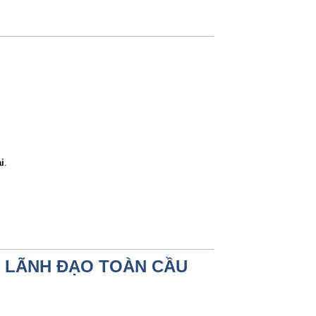
i
.
H LÃNH ĐẠO TOÀN CẦU