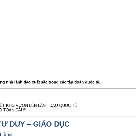
ng nhà lãnh đạo xuất sắc trong các tập đoàn quốc tế
.
IỆT KHÓ VƯƠN LÊN LÃNH ĐẠO QUỐC TẾ
O TOÀN CẦU**
TƯ DUY – GIÁO DỤC
t lòng