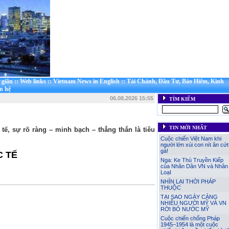
 giãn
::
Web links
::
Vietnam News in English
::
Tài Chánh, Đầu Tư, Bảo Hiểm, Kinh
n hệ
06.08.2026 15:55
TÌM KIẾM
TIN MỚI NHẤT
tế, sự rõ ràng – minh bạch – thẳng thắn là tiêu
Cuộc chiến Việt Nam khi
người lớn xúi con nít ăn cứt
gà!
C TẾ
Nga: Ke Thù Truyền Kiếp
của Nhân Dân VN và Nhân
LoạI
NHÌN LẠI THỜI PHÁP
THUỘC
TẠI SAO NGÀY CÀNG
NHIỀU NGƯỜI MỸ VÀ VN
RỜI BỎ NƯỚC MỸ
Cuộc chiến chống Pháp
1945–1954 là một cuộc