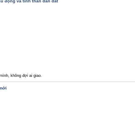
ủ động và tinh thần dẫn dắt
mình, không đợi ai giao.
 mới