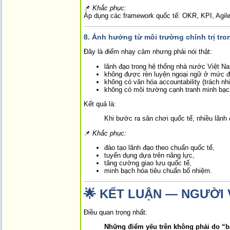
📌
Khắc phục:
Áp dụng các framework quốc tế: OKR, KPI, Agil
8.
Ảnh hưởng từ môi trường chính trị tr
Đây là điểm nhạy cảm nhưng phải nói thật:
lãnh đạo trong hệ thống nhà nước Việt 
không được rèn luyện ngoại ngữ ở mức 
không có văn hóa accountability (trách nh
không có môi trường cạnh tranh minh bạch
Kết quả là:
Khi bước ra sân chơi quốc tế, nhiều lãn
📌
Khắc phục:
đào tạo lãnh đạo theo chuẩn quốc tế,
tuyển dụng dựa trên năng lực,
tăng cường giao lưu quốc tế,
minh bạch hóa tiêu chuẩn bổ nhiệm.
🌟
KẾT LUẬN — NGƯỜI 
Điều quan trọng nhất:
Những điểm yếu trên không phải do “bả