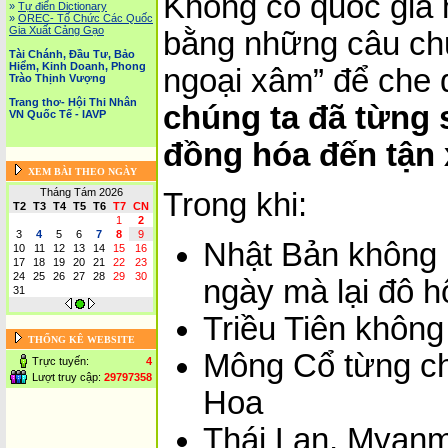
Không có quốc gia n
»
Tự điển Dictionary
»
OREC- Tố Chức Các Quốc
Gia Xuất Cảng Gạo
bằng những câu ch
Tài Chánh, Đầu Tư, Bảo
Hiểm, Kinh Doanh, Phong
ngoại xâm” để che 
Trào Thịnh Vượng
Trang thơ- Hội Thi Nhân
chúng ta đã từng s
VN Quốc Tế - IAVP
đồng hóa đến tận
XEM BÀI THEO NGÀY
Tháng Tám 2026
Trong khi:
T2
T3
T4
T5
T6
T7
CN
1
2
3
4
5
6
7
8
9
Nhật Bản không 
10
11
12
13
14
15
16
17
18
19
20
21
22
23
24
25
26
27
28
29
30
ngày mà lại đô 
31
Triều Tiên không
THỐNG KÊ WEBSITE
Mông Cổ từng ch
Trực tuyến:
4
Lượt truy cập:
29797358
Hoa
Thái Lan, Myanm