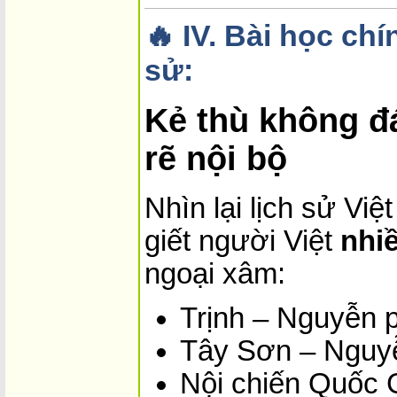
🔥 IV. Bài học chí
sử:
Kẻ thù không đ
rẽ nội bộ
Nhìn lại lịch sử Việ
giết người Việt
nhi
ngoại xâm:
Trịnh – Nguyễn 
Tây Sơn – Nguy
Nội chiến Quốc 