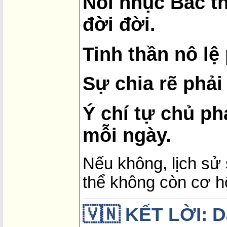
Nỗi nhục Bắc th
đời đời.
Tinh thần nô lệ 
Sự chia rẽ phải
Ý chí tự chủ p
mỗi ngày.
Nếu không, lịch sử s
thể không còn cơ h
🇻🇳
KẾT LỜI: D