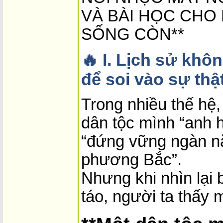
VÀ BÀI HỌC CHO
SỐNG CÒN**
🔥 I. Lịch sử khô
để soi vào sự thật
Trong nhiều thế hệ
dân tộc mình “anh 
“đứng vững ngàn nă
phương Bắc”.
Nhưng khi nhìn lại 
táo, người ta thấy 