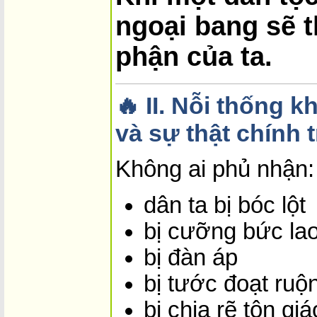
ngoại bang sẽ t
phận của ta.
🔥 II. Nỗi thống 
và sự thật chính 
Không ai phủ nhận:
dân ta bị bóc lột
bị cưỡng bức la
bị đàn áp
bị tước đoạt ruộ
bị chia rẽ tôn gi