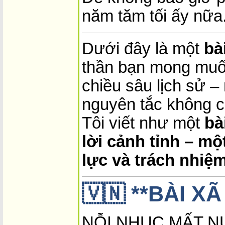
năm tăm tối ấy nữa
Dưới đây là một
bà
thần bạn mong muốn
chiều sâu lịch sử –
nguyên tắc không c
Tôi viết như một
bà
lời cảnh tỉnh – mộ
lực và trách nhiệm
🇻🇳 **BÀI X
NỖI NHỤC MẤT NƯ