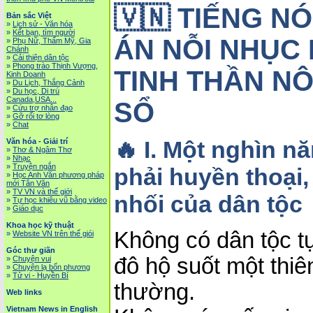
🇻🇳
TIẾNG NÓ
Bản sắc Việt
»
Lịch sử - Văn hóa
»
Kết bạn, tìm người
ÁN NỖI NHỤC
»
Phụ Nữ, Thẩm Mỹ, Gia
Chánh
»
Cải thiện dân tộc
»
Phong trào Thịnh Vượng,
TINH THẦN NÔ
Kinh Doanh
»
Du Lịch, Thắng Cảnh
»
Du học, Di trú
Canada,USA...
SỔ
»
Cứu trợ nhân đạo
»
Gỡ rối tơ lòng
»
Chat
🔥
I. Một nghìn n
Văn hóa - Giải trí
»
Thơ & Ngâm Thơ
»
Nhạc
»
Truyện ngắn
phải huyền thoại,
»
Học Anh Văn phương pháp
mới Tân Văn
»
TV VN và thế giới
nhối của dân tộc
»
Tự học khiêu vũ bằng video
»
Giáo dục
Khoa học kỹ thuật
Không có dân tộc tự
»
Website VN trên thế giói
Góc thư giãn
đô hộ suốt một thiê
»
Chuyện vui
»
Chuyện lạ bốn phương
»
Tử vi - Huyền Bí
thường.
Web links
Vietnam News in English