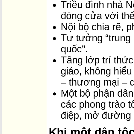
Triều đình nhà Ng
đóng cửa với thế
Nội bộ chia rẽ, p
Tư tưởng “trung 
quốc”.
Tầng lớp trí thức
giáo, không hiểu
– thương mại – q
Một bộ phận dân 
các phong trào tô
điệp, mở đường 
Khi một dân tộ