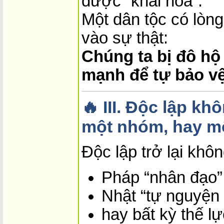
được “khai hóa”.
Một dân tộc có lòng
vào sự thật:
Chúng ta bị đô hộ
mạnh để tự bảo v
🔥 III. Độc lập k
một nhóm, hay mộ
Độc lập trở lại khôn
Pháp “nhân đạo”
Nhật “tự nguyện r
hay bất kỳ thế l