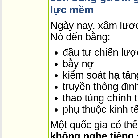
lực mềm
Ngày nay, xâm lược
Nó đến bằng:
đầu tư chiến lượ
bẫy nợ
kiểm soát hạ tần
truyền thông đị
thao túng chính t
phụ thuộc kinh t
Một quốc gia có th
không nghe tiếng