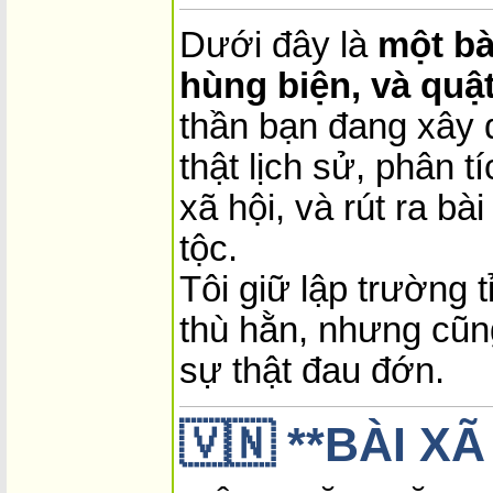
Dưới đây là
một bà
hùng biện, và quậ
thần bạn đang xây 
thật lịch sử, phân t
xã hội, và rút ra bà
tộc.
Tôi giữ lập trường 
thù hằn, nhưng cũn
sự thật đau đớn.
🇻🇳 **BÀI X