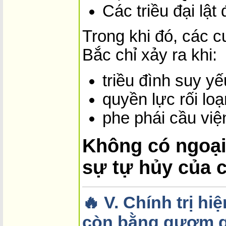
Các triều đại lật
Trong khi đó, các 
Bắc chỉ xảy ra khi:
triều đình suy yế
quyền lực rối loạ
phe phái cầu việ
Không có ngoạ
sự tự hủy của 
🔥 V. Chính trị h
còn bằng gươm g