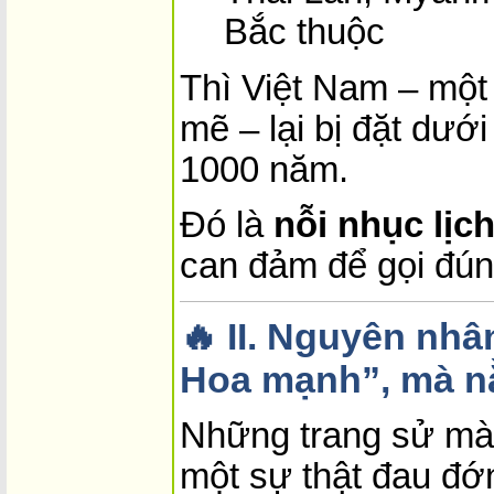
Bắc thuộc
Thì Việt Nam – một
mẽ – lại bị đặt dưới 
1000 năm.
Đó là
nỗi nhục lịc
can đảm để gọi đún
🔥
II. Nguyên nh
Hoa mạnh”, mà n
Những trang sử mà 
một sự thật đau đớ