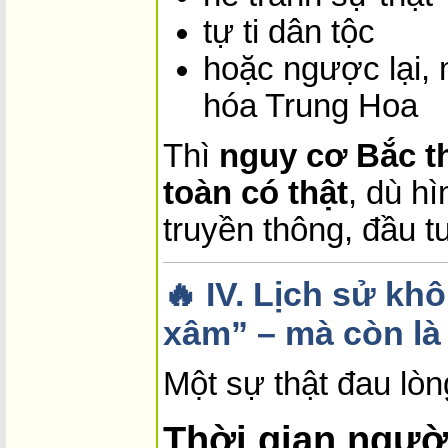
tự ti dân tộc
hoặc ngược lại,
hóa Trung Hoa
Thì
nguy cơ Bắc t
toàn có thật
, dù hì
truyền thông, đầu tư
🔥
IV. Lịch sử kh
xâm” – mà còn là
Một sự thật đau lòn
Thời gian người