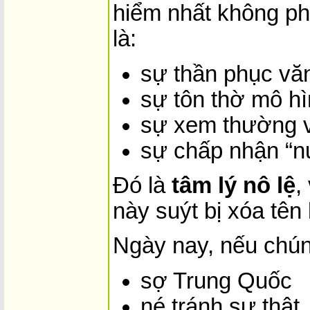
hiểm nhất không phả
là:
sự thần phục vă
sự tôn thờ mô hì
sự xem thường v
sự chấp nhận “n
Đó là
tâm lý nô lệ
,
này suýt bị xóa tên 
Ngày nay, nếu chún
sợ Trung Quốc
né tránh sự thật