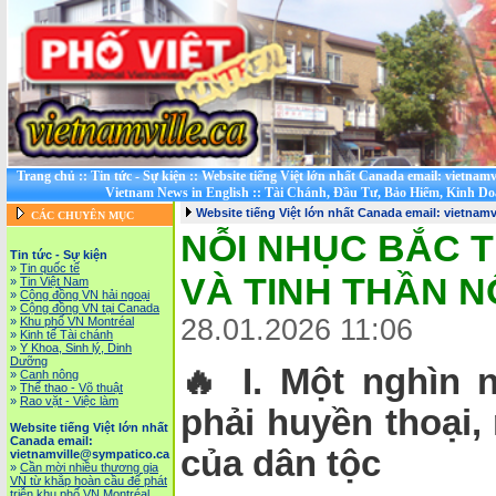
Trang chủ
::
Tin tức - Sự kiện
::
Website tiếng Việt lớn nhất Canada email: vietnam
Vietnam News in English
::
Tài Chánh, Đầu Tư, Bảo Hiểm, Kinh D
Website tiếng Việt lớn nhất Canada email: vietnam
CÁC CHUYÊN MỤC
NỖI NHỤC BẮC 
Tin tức - Sự kiện
»
Tin quốc tế
VÀ TINH THẦN N
»
Tin Việt Nam
»
Cộng đồng VN hải ngoại
»
Cộng đồng VN tại Canada
28.01.2026 11:06
»
Khu phố VN Montréal
»
Kinh tế Tài chánh
»
Y Khoa, Sinh lý, Dinh
Dưỡng
🔥 I. Một nghìn
»
Canh nông
»
Thể thao - Võ thuật
»
Rao vặt - Việc làm
phải huyền thoại,
Website tiếng Việt lớn nhất
Canada email:
của dân tộc
vietnamville@sympatico.ca
»
Cần mời nhiều thương gia
VN từ khắp hoàn cầu để phát
triễn khu phố VN Montréal