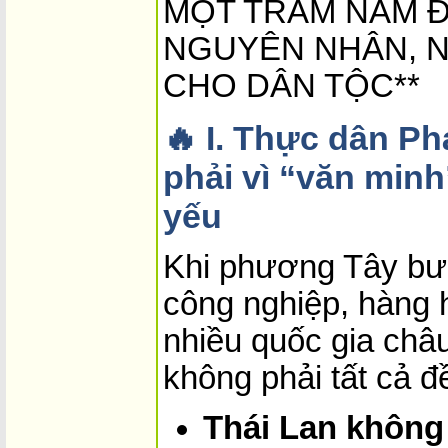
MỘT TRĂM NĂM Đ
NGUYÊN NHÂN, N
CHO DÂN TỘC**
🔥 I. Thực dân P
phải vì “văn minh
yếu
Khi phương Tây bướ
công nghiệp, hàng 
nhiều quốc gia châ
không phải tất cả đ
Thái Lan không