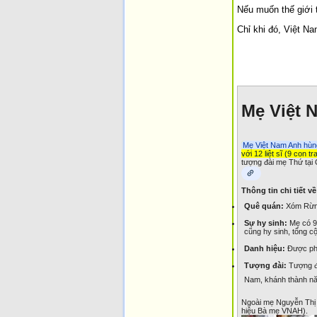
Nếu muốn thế giới 
Chỉ khi đó, Việt N
Mẹ Việt 
Mẹ Việt Nam Anh hùn
với 12 liệt sĩ (9 con t
tượng đài mẹ Thứ tại 
Thông tin chi tiết 
Quê quán:
Xóm Rừng
Sự hy sinh:
Mẹ có 9 
cũng hy sinh, tổng cộn
Danh hiệu:
Được pho
Tượng đài:
Tượng đà
Nam, khánh thành n
Ngoài mẹ Nguyễn Thị 
hiệu Bà mẹ VNAH).