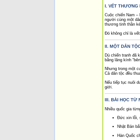
I. VẾT THƯƠNG 
Cuộc chiến Nam – B
người cùng một dân
thương tinh thần k
Đó không chỉ là vế
II. MỘT DÂN T
Dù chiến tranh đã k
bằng lăng kính “bên
Nhưng trong một cu
Cả dân tộc đều thu
Nếu tiếp tục nuôi 
giới.
III. BÀI HỌC 
Nhiều quốc gia từng
Đức xin lỗi,
Nhật Bản bắ
Hàn Quốc chọ