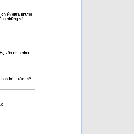
c chiến giữa những
bằng những vết
. Họ vẫn nhìn nhau
h nhỏ bé trước thế
ục: