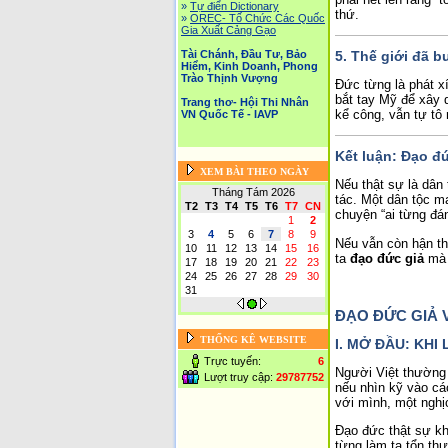
»
Tự điển Dictionary
thứ.
»
OREC- Tố Chức Các Quốc
Gia Xuất Cảng Gạo
5. Thế giới đã b
Tài Chánh, Đầu Tư, Bảo
Hiểm, Kinh Doanh, Phong
Trào Thịnh Vượng
Đức từng là phát x
bắt tay Mỹ để xây 
Trang thơ- Hội Thi Nhân
kể công, vẫn tự tô
VN Quốc Tế - IAVP
Kết luận: Đạo đ
XEM BÀI THEO NGÀY
Nếu thật sự là dân 
Tháng Tám 2026
tác. Một dân tộc m
T2
T3
T4
T5
T6
T7
CN
chuyện “ai từng đá
1
2
3
4
5
6
7
8
9
Nếu vẫn còn hận th
10
11
12
13
14
15
16
ta
đạo đức giả
mà 
17
18
19
20
21
22
23
24
25
26
27
28
29
30
31
ĐẠO ĐỨC GIẢ 
THỐNG KÊ WEBSITE
I. MỞ ĐẦU: KH
Trực tuyến:
6
Người Việt thường 
Lượt truy cập:
29787752
nếu nhìn kỹ vào cá
với mình, một nghịc
Đạo đức thật sự kh
từng làm ta tổn th