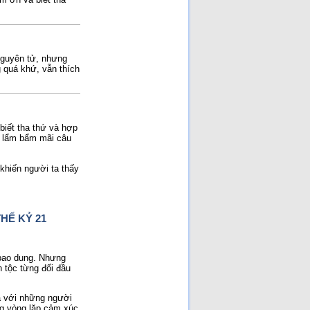
NGUYÊN NHÂN SỤP ĐỔ
[Đã đọc: 186 lần]
Ai Giết Tướng Đỗ Cao Trí?
[Đã đọc: 170 lần]
Nhân đạo là một phần của
sức mạnh quốc gia!
[Đã
 nguyên tử, nhưng
đọc: 165 lần]
g quá khứ, vẫn thích
Cuộc chiến Việt Nam khi
người lớn xúi con nít ăn cứt
gà!
[Đã đọc: 113 lần]
Cuộc chiến chống Pháp
1945–1954 là một cuộc
chiến không cần thiết chỉ
 biết tha thứ và hợp
đẻ vinh danh chủ nghĩa CS
quốc tế và người CS
[Đã
à lẩm bẩm mãi câu
đọc: 102 lần]
 khiến người ta thấy
HẾ KỶ 21
 bao dung. Nhưng
 tộc từng đối đầu
à với những người
ng vòng lặp cảm xúc