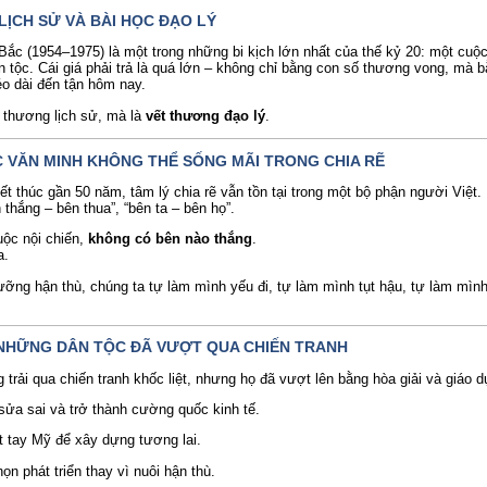
LỊCH SỬ VÀ BÀI HỌC ĐẠO LÝ
ắc (1954–1975) là một trong những bi kịch lớn nhất của thế kỷ 20: một cuộ
 tộc. Cái giá phải trả là quá lớn – không chỉ bằng con số thương vong, mà 
éo dài đến tận hôm nay.
t thương lịch sử, mà là
vết thương đạo lý
.
ỘC VĂN MINH KHÔNG THỂ SỐNG MÃI TRONG CHIA RẼ
ết thúc gần 50 năm, tâm lý chia rẽ vẫn tồn tại trong một bộ phận người Việt
 thắng – bên thua”, “bên ta – bên họ”.
ộc nội chiến,
không có bên nào thắng
.
a.
dưỡng hận thù, chúng ta tự làm mình yếu đi, tự làm mình tụt hậu, tự làm mìn
TỪ NHỮNG DÂN TỘC ĐÃ VƯỢT QUA CHIẾN TRANH
 trải qua chiến tranh khốc liệt, nhưng họ đã vượt lên bằng hòa giải và giáo d
 sửa sai và trở thành cường quốc kinh tế.
t tay Mỹ để xây dựng tương lai.
n phát triển thay vì nuôi hận thù.