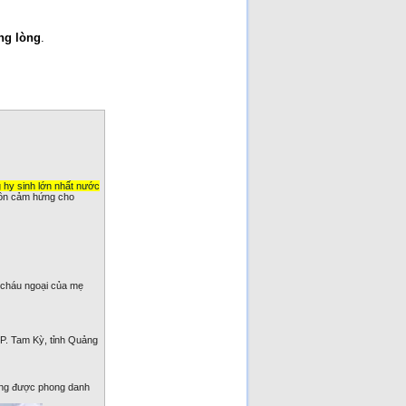
ng lòng
.
 hy sinh lớn nhất nước
ồn cảm hứng cho
2 cháu ngoại của mẹ
P. Tam Kỳ, tỉnh Quảng
ũng được phong danh