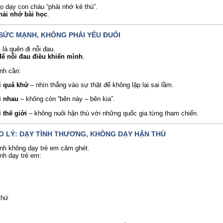
ọ dạy con cháu “phải nhớ kẻ thù”.
hải nhớ bài học
.
À SỨC MẠNH, KHÔNG PHẢI YẾU ĐUỐI
 là quên đi nỗi đau.
ể nỗi đau điều khiển mình
.
nh cần:
i quá khứ
– nhìn thẳng vào sự thật để không lặp lại sai lầm.
i nhau
– không còn “bên này – bên kia”.
 thế giới
– không nuôi hận thù với những quốc gia từng tham chiến.
ẠO LÝ: DẠY TÌNH THƯƠNG, KHÔNG DẠY HẬN THÙ
nh không dạy trẻ em căm ghét.
nh dạy trẻ em:
khứ