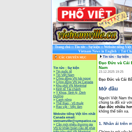
Trang chủ
::
Tin tức - Sự kiện
::
Website tiếng Việ
Vietnam News in English
::
Tài Ch
Tin tức - Sự kiện
CÁC CHUYÊN MỤC
Đạo Đức và Cái 
Nam
Tin tức - Sự kiện
»
Tin quốc tế
23.12.2025 19:25
»
Tin Việt Nam
»
Cộng đồng VN hải ngoại
Đạo Đức và Cái B
»
Cộng đồng VN tại Canada
»
Khu phố VN Montréal
Mở đầu
»
Kinh tế Tài chánh
»
Y Khoa, Sinh lý, Dinh
Dưỡng
Người Việt Nam thư
»
Canh nông
chúng ta đối xử vớ
»
Thể thao - Võ thuật
đạo đức nhiều hơ
»
Rao vặt - Việc làm
không thể tiến xa.
Website tiếng Việt lớn nhất
Canada email:
vietnamville@sympatico.ca
1. Nhân ái trên 
»
Cần mời nhiều thương gia
VN từ khắp hoàn cầu để phát
triễn khu phố VN Montréal
Chúng ta nói yêu h