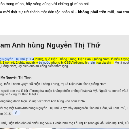
tôn trọng mình, hãy sống đúng với những gì mình nói.
am mới thật sự trở thành một dân tộc nhân ái –
không phải trên môi, mà tro
Nam Anh hùng Nguyễn Thị Thứ
g Nguyễn Thị Thứ
(1904-2010), quê Điện Thắng Trung, Điện Bàn, Quảng Nam, là biểu tượng
rai, 1 con rể, 2 cháu ngoại)
y
êu nước nhưng bi CSBV lợi dụng h
y
sinh cả gia định
Mẹ là ngu
Quảng Nam, đại diện cho sự cống hiến thầm lặng.
về Mẹ Nguyễn Thị Thứ:
, thôn Thanh Quýt, xã Điện Thắng Trung, thị xã Điện Bàn, tỉnh Quảng Nam.
người con trai là liệt sĩ trong hai cuộc kháng chiến chống Pháp và Mỹ. Ngoài ra, con rể và 
g có 12 người thân là liệt sĩ.
ng tặng danh hiệu Bà mẹ Việt Nam Anh hùng vào năm 1994.
i Mẹ Việt Nam Anh hùng Nguyễn Thị Thứ được xây dựng trên đỉnh núi Cấm, xã Tam Phú, T
ăm 2015.
Thứ, Điện Bàn còn có nhiều mẹ VNAH khác như mẹ Lê Thị Trị (con gái đầu của mẹ Thứ, c