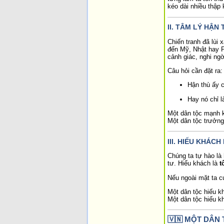
kéo dài nhiều thập 
II. TÂM LÝ HẬN
Chiến tranh đã lùi
đến Mỹ, Nhật hay P
cảnh giác, nghi ng
Câu hỏi cần đặt ra:
Hận thù ấy c
Hay nó chỉ l
Một dân tộc mạnh 
Một dân tộc trưởng
III. HIẾU KHÁC
Chúng ta tự hào là
tư. Hiếu khách là
t
Nếu ngoài mặt ta cư
Một dân tộc hiếu kh
Một dân tộc hiếu kh
🇻🇳
MỘT DÂN 