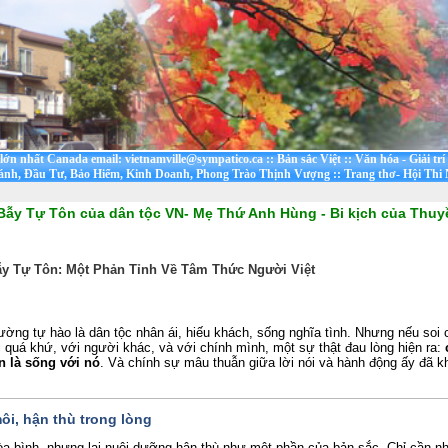
t lớn nhất Canada email: vietnamville@sympatico.ca
::
Bản sắc Việt
::
Văn hóa - Giải trí
ánh, Đầu Tư, Bảo Hiểm, Kinh Doanh, Phong Trào Thịnh Vượng
::
Trang thơ- Hội Thi
Bẫy Tự Tôn của dân tộc VN- Mẹ Thứ Anh Hùng - Bi kịch của Thuy
ẫy Tự Tôn: Một Phản Tỉnh Về Tâm Thức Người Việt
ờng tự hào là dân tộc nhân ái, hiếu khách, sống nghĩa tình. Nhưng nếu soi 
i quá khứ, với người khác, và với chính mình, một sự thật đau lòng hiện ra:
n là sống với nó
. Và chính sự mâu thuẫn giữa lời nói và hành động ấy đã khi
môi, hận thù trong lòng
òa bình, nhưng lại nuôi dưỡng hận thù như một phần của bản sắc. Chỉ cần n