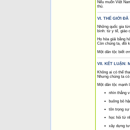
Nếu muốn Việt Nam 
thù.
VI. THẾ GIỚI Đ
Những quốc gia từn
bình: từ y tế, giáo
Họ hòa giải bằng h
Còn chúng ta, đôi kh
Một dân tộc biết ơn
VII. KẾT LUẬN
Không ai có thể th
Nhưng chúng ta có 
Một dân tộc mạnh là
nhìn thẳng 
buông bỏ hậ
tôn trọng sự
học hỏi từ n
xây dựng tươ