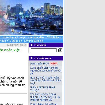
::
Khoa học kỹ thuật
::
Góc thư giãn
::
Web links
::
 Nhân VN Quốc Tế - IAVP
::
Liên hệ
07.08.2026 10:59
TÌM KIẾM
ền nhân Việt
TIN MỚI NHẤT
Danh ngôn HCM
[NEW]
Cuộc chiến Việt Nam khi
người lớn xúi con nít ăn cứt
gà!
chiếu kỹ vào cách
Nga: Ke Thù Truyền Kiếp
của Nhân Dân VN và Nhân
chúng ta nói về
LoạI
ến chúng ta trì trệ,
NHÌN LẠI THỜI PHÁP
THUỘC
TẠI SAO NGÀY CÀNG
NHIỀU NGƯỜI MỸ VÀ VN
RỜI BỎ NƯỚC MỸ
Cuộc chiến chống Pháp
hắc đến Mỹ, Nhật