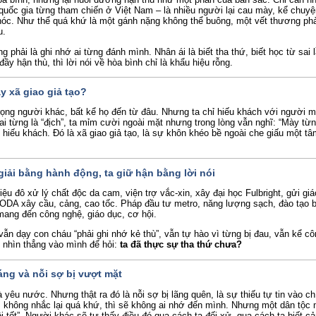
uốc gia từng tham chiến ở Việt Nam – là nhiều người lại cau mày, kể chuy
hóc. Như thể quá khứ là một gánh nặng không thể buông, một vết thương ph
u.
 phải là ghi nhớ ai từng đánh mình. Nhân ái là biết tha thứ, biết học từ sai 
đầy hận thù, thì lời nói về hòa bình chỉ là khẩu hiệu rỗng.
y xã giao giả tạo?
trọng người khác, bất kể họ đến từ đâu. Nhưng ta chỉ hiếu khách với người 
ai từng là “địch”, ta mỉm cười ngoài mặt nhưng trong lòng vẫn nghĩ: “Mày từ
 hiếu khách. Đó là xã giao giả tạo, là sự khôn khéo bề ngoài che giấu một tâ
giải bằng hành động, ta giữ hận bằng lời nói
iệu đô xử lý chất độc da cam, viện trợ vắc-xin, xây đại học Fulbright, gửi giá
ODA xây cầu, cảng, cao tốc. Pháp đầu tư metro, năng lượng sạch, đào tạo b
mang đến công nghệ, giáo dục, cơ hội.
vẫn dạy con cháu “phải ghi nhớ kẻ thù”, vẫn tự hào vì từng bị đau, vẫn kể c
 nhìn thẳng vào mình để hỏi:
ta đã thực sự tha thứ chưa?
áng và nỗi sợ bị vượt mặt
à yêu nước. Nhưng thật ra đó là nỗi sợ bị lãng quên, là sự thiếu tự tin vào c
 không nhắc lại quá khứ, thì sẽ không ai nhớ đến mình. Nhưng một dân tộc
tôi tốt”. Người khác sẽ tự thấy điều đó qua cách ta đối xử, qua cách ta biết c