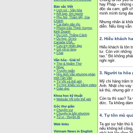
hay Pháp – những q
Bản sắc Việt
độc da cam, giết c
»
Lịch sử - Văn hóa
minh mình từng đa
»
Kết bạn, tìm người
»
Phụ Nữ, Thẩm Mỹ, Gia
Chánh
Nhưng nhân ái không
»
Cải thiện dân tộc
diễn. Nếu lòng vẫn 
»
Phong trào Thịnh Vượng,
Kinh Doanh
»
Du Lịch, Thắng Cảnh
2. Hiếu khách ha
»
Du học, Di trú
Canada,USA...
»
Cứu trợ nhân đạo
Hiếu khách là tôn 
»
Gỡ rối tơ lòng
tư. Còn với những 
»
Chat
tao.” Đó không phải
nghi ngờ.
Văn hóa - Giải trí
»
Thơ & Ngâm Thơ
»
Nhạc
»
Truyện ngắn
3. Người ta hòa 
»
Học Anh Văn phương pháp
mới Tân Văn
Mỹ chi hàng trăm tr
»
TV VN và thế giới
»
Tự học khiêu vũ bằng video
Anh. Nhật cho vay 
»
Giáo dục
kẻ thù, nhưng giờ 
Khoa học kỹ thuật
Còn ta thì sao? Ta 
»
Website VN trên thế giói
đức. Ta không dám
Góc thư giãn
»
Chuyện vui
»
Chuyện lạ bốn phương
4. Tự tôn mù qu
»
Tử vi - Huyền Bí
Ta gọi sự hận thù l
Web links
nếu không kể công,
Vietnam News in English
phải hét lên rằng “