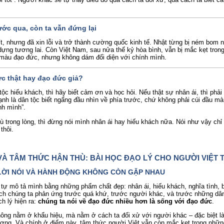
ước qua, còn ta vẫn đứng lại
ít, nhưng đã xin lỗi và trở thành cường quốc kinh tế. Nhật từng bị ném bom
dựng tương lai. Còn Việt Nam, sau nửa thế kỷ hòa bình, vẫn bị mắc kẹt tron
 màu đạo đức, nhưng không dám đối diện với chính mình.
ức thật hay đạo đức giả?
tộc hiếu khách, thì hãy biết cảm ơn và học hỏi. Nếu thật sự nhân ái, thì phải
ạnh là dân tộc biết ngẩng đầu nhìn về phía trước, chứ không phải cúi đầu m
nh mình”.
ù trong lòng, thì đừng nói mình nhân ái hay hiếu khách nữa. Nói như vậy chỉ
thôi.
VÀ TÂM THỨC HẬN THÙ: BÀI HỌC ĐẠO LÝ CHO NGƯỜI VIỆT T
I LỜI NÓI VÀ HÀNH ĐỘNG KHÔNG CÒN GẶP NHAU
tự mô tả mình bằng những phẩm chất đẹp: nhân ái, hiếu khách, nghĩa tình,
ch chúng ta phản ứng trước quá khứ, trước người khác, và trước những dân
h lý hiện ra:
chúng ta nói về đạo đức nhiều hơn là sống với đạo đức
.
ông nằm ở khẩu hiệu, mà nằm ở cách ta đối xử với người khác – đặc biệt l
ương. Và chính ở điểm này, tâm thức người Việt vẫn còn mắc kẹt trong nhữ