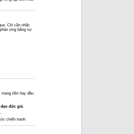
qua. Chỉ cần nhắc
c phản ứng bằng sự
i mang tiền hay đầu
à
đạo đức giả
.
”.
 ức chiến tranh.