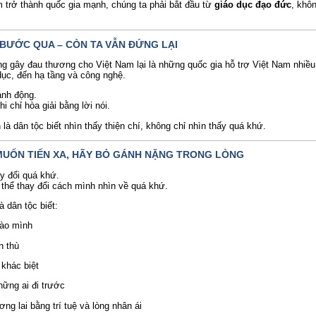
trở thành quốc gia mạnh, chúng ta phải bắt đầu từ
giáo dục đạo đức
, khô
Ã BƯỚC QUA – CÒN TA VẪN ĐỨNG LẠI
g gây đau thương cho Việt Nam lại là những quốc gia hỗ trợ Việt Nam nhiều 
 dục, đến hạ tầng và công nghệ.
ành động.
i chỉ hòa giải bằng lời nói.
 là dân tộc biết nhìn thấy thiện chí, không chỉ nhìn thấy quá khứ.
: MUỐN TIẾN XA, HÃY BỎ GÁNH NẶNG TRONG LÒNG
ay đổi quá khứ.
thể thay đổi cách mình nhìn về quá khứ.
 dân tộc biết:
vào mình
n thù
 khác biệt
hững ai đi trước
ng lai bằng trí tuệ và lòng nhân ái