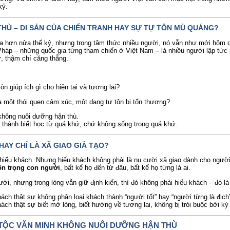
kỷ.
 THÙ – DI SẢN CỦA CHIẾN TRANH HAY SỰ TỰ TÔN MÙ QUÁNG?
 xa hơn nửa thế kỷ, nhưng trong tâm thức nhiều người, nó vẫn như mới hôm 
háp – những quốc gia từng tham chiến ở Việt Nam – là nhiều người lập tứ
ờ, thậm chí căng thẳng.
òn giúp ích gì cho hiện tại và tương lai?
à một thói quen cảm xúc, một dạng tự tôn bị tổn thương?
không nuôi dưỡng hận thù.
 thành biết học từ quá khứ, chứ không sống trong quá khứ.
H HAY CHỈ LÀ XÃ GIAO GIẢ TẠO?
 hiếu khách. Nhưng hiếu khách không phải là nụ cười xã giao dành cho ngườ
ôn trọng con người
, bất kể họ đến từ đâu, bất kể họ từng là ai.
ời, nhưng trong lòng vẫn giữ định kiến, thì đó không phải hiếu khách – đó l
ách thật sự không phân loại khách thành “người tốt” hay “người từng là địch
ách thật sự biết mở lòng, biết hướng về tương lai, không bị trói buộc bởi ký
TỘC VĂN MINH KHÔNG NUÔI DƯỠNG HẬN THÙ