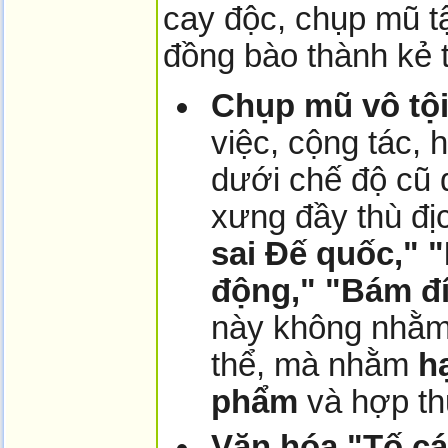
cay độc, chụp mũ tậ
đồng bào thành kẻ th
Chụp mũ vô tội
việc, cộng tác, 
dưới chế độ cũ 
xưng đầy thù đị
sai Đế quốc," 
động," "Bám đí
này không nhằm 
thể, mà nhằm
h
phẩm
và hợp th
Văn hóa "Tố cá