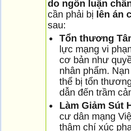
do ngôn luận chân
cần phải bị
lên án 
sau:
Tổn thương Tâm
lực mạng vi phạ
cơ bản như quyền
nhân phẩm. Nạn 
thể bị tổn thươn
dẫn đến trầm cảm
Làm Giảm Sút H
cư dân mạng Việ
thậm chí xúc ph