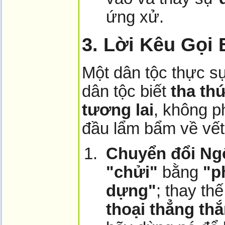
ứng xử.
3. Lời Kêu Gọi 
Một dân tộc thực s
dân tộc biết
tha th
tương lai
, không p
đầu lẩm bẩm về vết
Chuyển đổi Ng
"chửi"
bằng
"p
dựng"
; thay th
thoại thẳng th