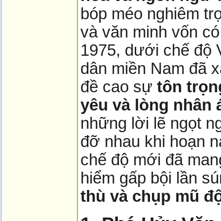
bóp méo nghiêm trọ
và văn minh vốn có
1975, dưới chế độ 
dân miền Nam đã x
đề cao sự
tôn trọn
yêu và lòng nhân 
những lời lẽ ngọt n
đỡ nhau khi hoạn nạ
chế độ mới đã mang
hiểm gấp bội lần s
thù và chụp mũ đ