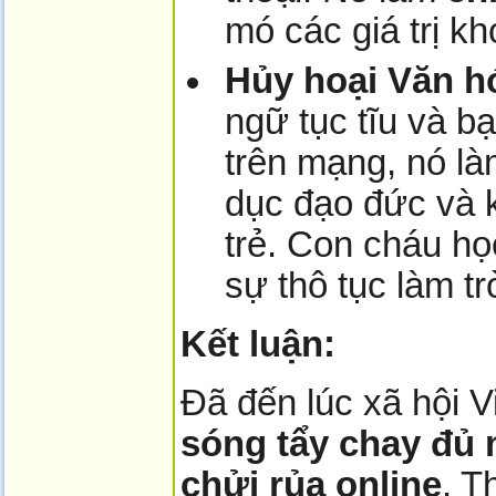
mó các giá trị kh
Hủy hoại Văn h
ngữ tục tĩu và b
trên mạng, nó là
dục đạo đức và 
trẻ. Con cháu họ
sự thô tục làm tr
Kết luận:
Đã đến lúc xã hội 
sóng tẩy chay đủ
chửi rủa o­nline
. T