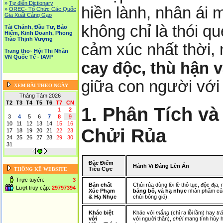
»
Tự điển Dictionary
hiền lành, nhân ái 
»
OREC- Tố Chức Các Quốc
Gia Xuất Cảng Gạo
không chỉ là thói q
Tài Chánh, Đầu Tư, Bảo
Hiểm, Kinh Doanh, Phong
Trào Thịnh Vượng
cảm xúc nhất thời, 
Trang thơ- Hội Thi Nhân
VN Quốc Tế - IAVP
cay độc, thù hận v
giữa con người với
XEM BÀI THEO NGÀY
Tháng Tám 2026
T2
T3
T4
T5
T6
T7
CN
1. Phân Tích và
1
2
3
4
5
6
7
8
9
10
11
12
13
14
15
16
Chửi Rủa
17
18
19
20
21
22
23
24
25
26
27
28
29
30
31
Đặc Điểm
Hành Vi Đáng Lên Án
Tiêu Cực
THỐNG KÊ WEBSITE
Trực tuyến:
3
Bản chất
Chửi rủa dùng lời lẽ thô tục, độc địa,
Lượt truy cập:
29797394
Xúc Phạm
báng bổ, và hạ nhục
nhân phẩm của
& Hạ Nhục
chửi bóng gió).
Khác biệt
Khác với
mắng
(chỉ ra lỗi lầm) hay
tr
với
với người thân),
chửi
mang tính hủy h