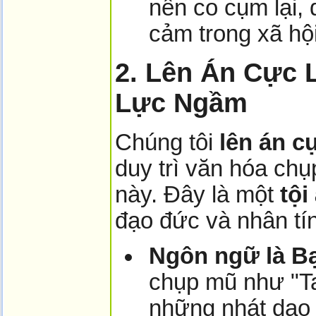
nên co cụm lại, 
cảm trong xã hội
2. Lên Án Cực 
Lực Ngầm
Chúng tôi
lên án c
duy trì văn hóa ch
này. Đây là một
tội
đạo đức và nhân tín
Ngôn ngữ là Bạ
chụp mũ như "Ta
những nhát dao t