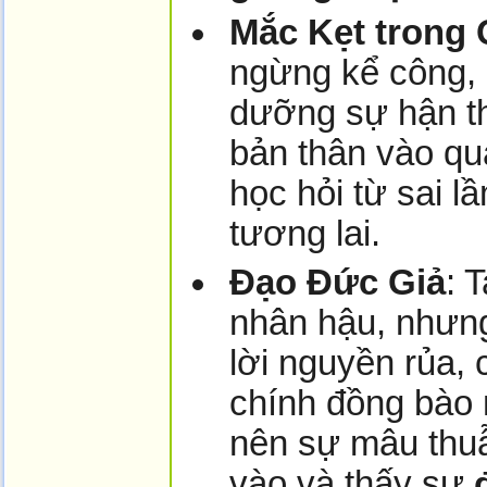
Mắc Kẹt trong
ngừng kể công, 
dưỡng sự hận th
bản thân vào qu
học hỏi từ sai 
tương lai.
Đạo Đức Giả
: 
nhân hậu, nhưng
lời nguyền rủa, 
chính đồng bào 
nên sự mâu thuẫn
vào và thấy sự