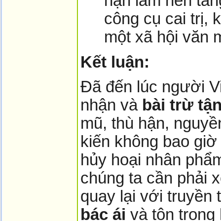
hận làm nền tản
công cụ cai trị
một xã hội văn m
Kết luận:
Đã đến lúc người V
nhận và
bài trừ tậ
mũ, thù hận, nguyền
kiến không bao giờ
hủy hoại nhân phẩm
chúng ta cần phải x
quay lại với truyền
bác ái
và tôn trọng