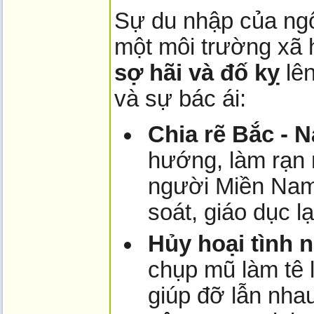
Sự du nhập của ngô
một môi trường xã 
sợ hãi và đố kỵ
lên
và sự bác ái:
Chia rẽ Bắc - 
hướng, làm rạn 
người Miền Nam 
soát, giáo dục lạ
Hủy hoại tình 
chụp mũ làm tê 
giúp đỡ lẫn nhau