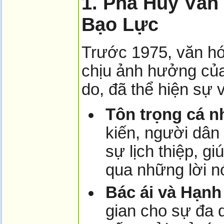
1. Phá Hủy Vă
Bạo Lực
Trước 1975, văn hó
chịu ảnh hưởng của 
do, đã thể hiện sự 
Tôn trọng cá n
kiến, người dân
sự lịch thiệp, gi
qua những lời nó
Bác ái và Hạnh
gian cho sự đa 