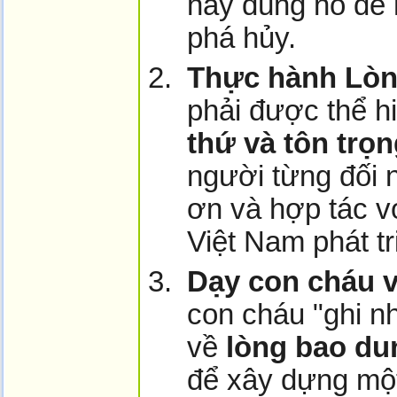
hãy dùng nó để 
phá hủy.
Thực hành Lòn
phải được thể h
thứ và tôn trọ
người từng đối 
ơn và hợp tác v
Việt Nam phát tr
Dạy con cháu v
con cháu "ghi n
về
lòng bao dun
để xây dựng một