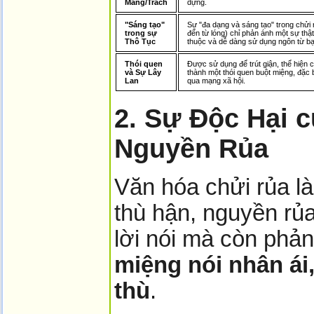
Mắng/Trách
dựng.
"Sáng tạo"
Sự "đa dạng và sáng tạo" trong chửi 
trong sự
đến từ lóng) chỉ phản ánh một sự thậ
Thô Tục
thuộc và dễ dàng sử dụng ngôn từ bạ
Thói quen
Được sử dụng để trút giận, thể hiện 
và Sự Lây
thành một thói quen buột miệng, đặc bi
Lan
qua mạng xã hội.
2. Sự Độc Hại 
Nguyền Rủa
Văn hóa chửi rủa là
thù hận, nguyền rủa
lời nói mà còn phản
miệng nói nhân ái
thù
.