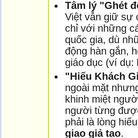
Tâm lý "Ghét đ
Việt vẫn giữ sự
chỉ với những c
quốc gia, dù nh
động hàn gắn, hỗ
giáo dục (ví dụ:
"Hiếu Khách G
ngoài mặt nhưng
khinh miệt ngườ
người từng được
phải là lòng hiế
giao giả tạo
.