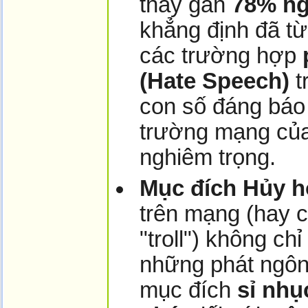
thấy gần
78% ng
khẳng định đã từ
các trường hợp
(Hate Speech)
t
con số đáng báo
trường mạng của
nghiêm trọng.
Mục đích Hủy h
trên mạng (hay c
"troll") không chỉ
những phát ngôn
mục đích
sỉ nhụ