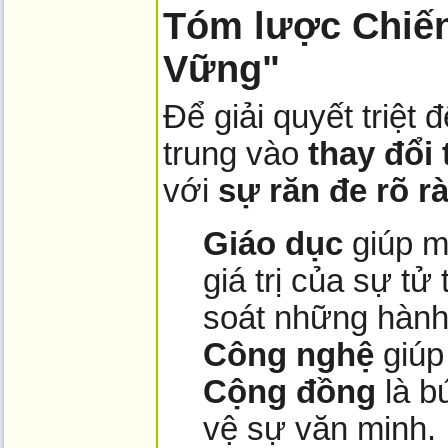
Tóm lược Chiế
Vững"
Để giải quyết triệt 
trung vào
thay đổi
với
sự răn đe rõ r
Giáo dục
giúp m
giá trị của sự tử 
soát những hành 
Công nghệ
giúp
Cộng đồng
là b
vệ sự văn minh.