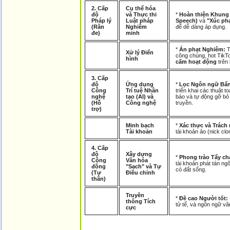
2. Cấp
Cụ thể hóa
độ
và Thực thi
*
Hoàn thiện Khung 
Pháp lý
Luật pháp
Speech)
và
"Xúc ph
(Răn
Nghiêm
để dễ dàng áp dụng.
đe)
minh
*
Án phạt Nghiêm:
T
Xử lý Điển
công chúng, hot TikTo
hình
cấm hoạt động
trên
3. Cấp
độ
Ứng dụng
*
Lọc Ngôn ngữ Bẩn
Công
Trí tuệ Nhân
triển khai các thuật t
nghệ
tạo (AI) và
báo và tự động gỡ bỏ 
(Hỗ
Công nghệ
truyền.
trợ)
Minh bạch
*
Xác thực và Trách
Tài khoản
tài khoản ảo (nick clo
4. Cấp
độ
Xây dựng
*
Phong trào Tẩy ch
Cộng
Văn hóa
tài khoản phát tán n
đồng
"Sạch" và Tự
có đất sống.
(Tự
Điều chỉnh
thân)
Truyền
*
Đề cao Người tốt:
thông Tích
tử tế, và ngôn ngữ vă
cực