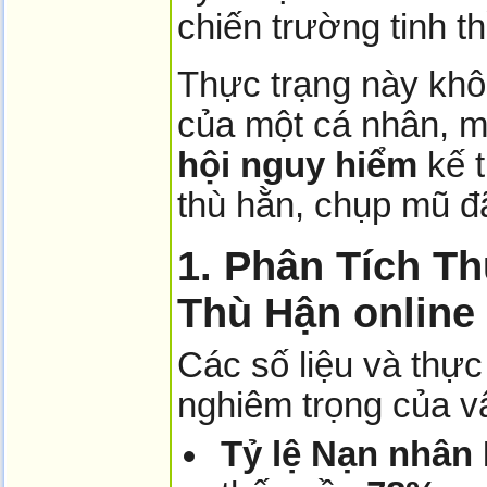
chiến trường tinh t
Thực trạng này khôn
của một cá nhân, m
hội nguy hiểm
kế t
thù hằn, chụp mũ đã 
1. Phân Tích T
Thù Hận o­nline
Các số liệu và thực
nghiêm trọng của v
Tỷ lệ Nạn nhân