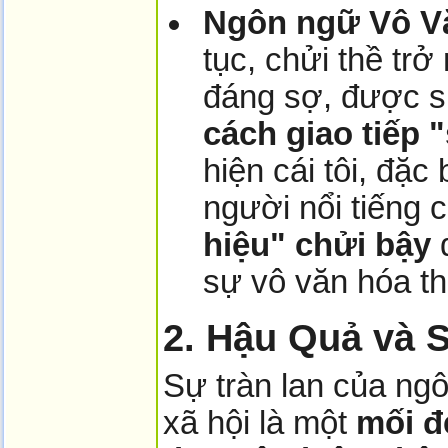
Ngôn ngữ Vô Vă
tục, chửi thề tr
đáng sợ, được 
cách giao tiếp 
hiện cái tôi, đặc 
người nổi tiếng 
hiệu" chửi bậy
đ
sự vô văn hóa th
2. Hậu Quả và 
Sự tràn lan của ng
xã hội là một
mối đ