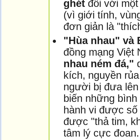
ghét
đối với mộ
(vì giới tính, vù
đơn giản là "thích
"Hùa nhau" và 
đồng mạng Việt 
nhau ném đá,"
d
kích, nguyền rủ
người bị đưa lê
biến những bình 
hành vi được số
được "thả tim, k
tâm lý cực đoan.