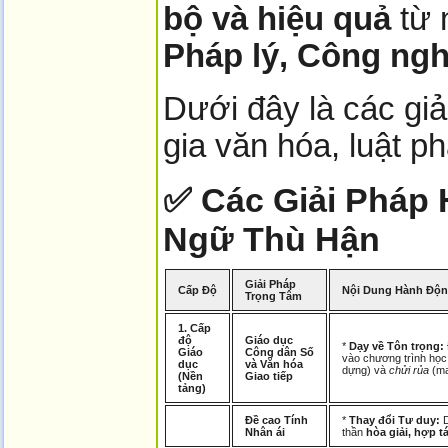
bộ và hiệu quả
từ 
Pháp lý, Công ngh
Dưới đây là các gi
gia văn hóa, luật p
✅ Các Giải Pháp 
Ngữ Thù Hận
Giải Pháp
Cấp Độ
Nội Dung Hành Độn
Trọng Tâm
1. Cấp
độ
Giáo dục
*
Dạy về Tôn trọng:
Giáo
Công dân Số
vào chương trình học 
dục
và Văn hóa
dựng) và
chửi rủa
(ma
(Nền
Giao tiếp
tảng)
Đề cao Tính
*
Thay đổi Tư duy:
D
Nhân ái
thần
hòa giải, hợp t