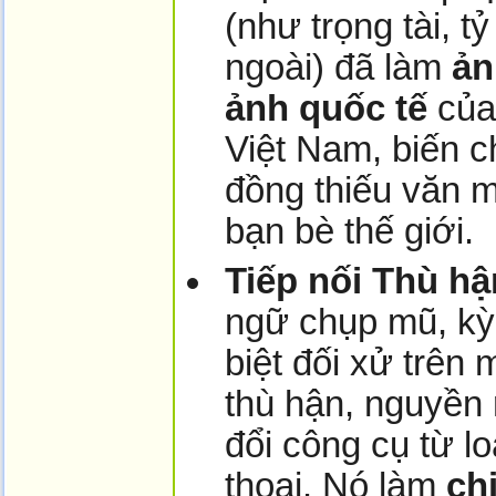
(như trọng tài, t
ngoài) đã làm
ản
ảnh quốc tế
của
Việt Nam, biến c
đồng thiếu văn m
bạn bè thế giới.
Tiếp nối Thù hậ
ngữ chụp mũ, kỳ
biệt đối xử trên 
thù hận, nguyền 
đổi công cụ từ l
thoại. Nó làm
ch