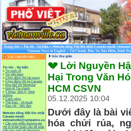
Trang chủ
::
Tin tức - Sự kiện
::
Website tiếng Việt lớn nhất Canada email: vietnamv
Vietnam News in English
::
Tài Chánh, Đầu Tư, Bảo Hiểm, Kinh D
Góc thư giãn
CÁC CHUYÊN MỤC
💔 Lời Nguyền H
Tin tức - Sự kiện
»
Tin quốc tế
Hại Trong Văn Hóa
»
Tin Việt Nam
»
Cộng đồng VN hải ngoại
»
Cộng đồng VN tại Canada
HCM CSVN
»
Khu phố VN Montréal
»
Kinh tế Tài chánh
»
Y Khoa, Sinh lý, Dinh
Dưỡng
05.12.2025 10:04
»
Canh nông
»
Thể thao - Võ thuật
»
Rao vặt - Việc làm
Dưới đây là bài vi
Website tiếng Việt lớn nhất
Canada email:
hóa chửi rủa, n
vietnamville@sympatico.ca
»
Cần mời nhiều thương gia
VN từ khắp hoàn cầu để phát
triễn khu phố VN Montréal