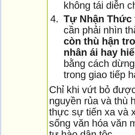
không tái diễn c
Tự Nhận Thức 
cần phải nhìn t
còn thù hận tr
nhân ái hay hi
bằng cách dừng 
trong giao tiếp 
Chỉ khi vứt bỏ được
nguyền rủa và thù h
thực sự tiến xa và
sống văn hóa văn m
tự hào dân tộc.