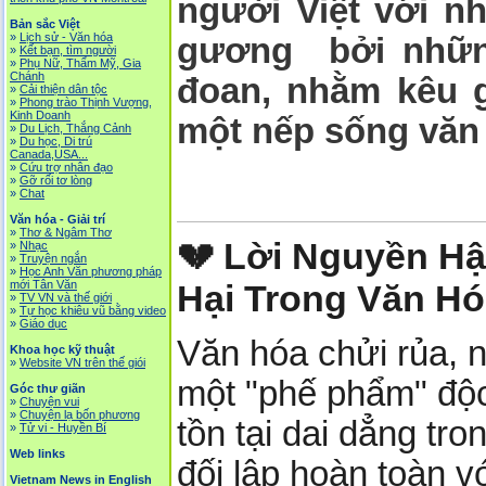
người Việt với 
Bản sắc Việt
»
Lịch sử - Văn hóa
gương bởi nhữn
»
Kết bạn, tìm người
»
Phụ Nữ, Thẩm Mỹ, Gia
Chánh
đoan, nhằm kêu g
»
Cải thiện dân tộc
»
Phong trào Thịnh Vượng,
Kinh Doanh
một nếp sống văn 
»
Du Lịch, Thắng Cảnh
»
Du học, Di trú
Canada,USA...
»
Cứu trợ nhân đạo
»
Gỡ rối tơ lòng
»
Chat
Văn hóa - Giải trí
»
Thơ & Ngâm Thơ
💔 Lời Nguyền H
»
Nhạc
»
Truyện ngắn
»
Học Anh Văn phương pháp
Hại Trong Văn Hóa
mới Tân Văn
»
TV VN và thế giới
»
Tự học khiêu vũ bằng video
»
Giáo dục
Văn hóa chửi rủa, n
Khoa học kỹ thuật
»
Website VN trên thế giói
một "phế phẩm" độc 
Góc thư giãn
»
Chuyện vui
»
Chuyện lạ bốn phương
tồn tại dai dẳng tro
»
Tử vi - Huyền Bí
Web links
đối lập hoàn toàn v
Vietnam News in English