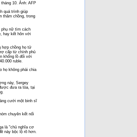
i tháng 10. Ảnh: AFP
h quá trình giúp
n thăm chồng, trong
g phụ nữ tìm cách
e, hay kết hôn với
ng hợp chồng họ tử
trợ cấp từ chính phủ
ền khổng lồ đối với
40.000 ruble.
do họ không phải chia
ượng này, Sergey
ược đưa ra tòa, tại
g.
hàng cưới một binh sĩ
hóm chuyên kết nối
ga là "chủ nghĩa cơ
đề này bộc lộ rõ hơn.