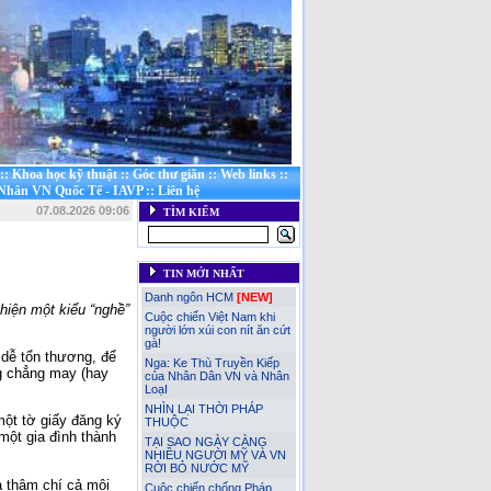
::
Khoa học kỹ thuật
::
Góc thư giãn
::
Web links
::
 Nhân VN Quốc Tế - IAVP
::
Liên hệ
07.08.2026 09:06
TÌM KIẾM
TIN MỚI NHẤT
Danh ngôn HCM
[NEW]
 hiện một kiểu “nghề”
Cuộc chiến Việt Nam khi
người lớn xúi con nít ăn cứt
gà!
dễ tổn thương, để
Nga: Ke Thù Truyền Kiếp
ng chẳng may (hay
của Nhân Dân VN và Nhân
LoạI
NHÌN LẠI THỜI PHÁP
ột tờ giấy đăng ký
THUỘC
 một gia đình thành
TẠI SAO NGÀY CÀNG
NHIỀU NGƯỜI MỸ VÀ VN
RỜI BỎ NƯỚC MỸ
à thậm chí cả môi
Cuộc chiến chống Pháp