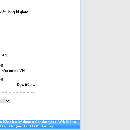
Việt đang bị giam
9:47]
6]
o khăp nước VN
9]
Đọc tiếp...
::
Khoa học kỹ thuật
::
Góc thư giãn
::
Web links
::
 Nhân VN Quốc Tế - IAVP
::
Liên hệ