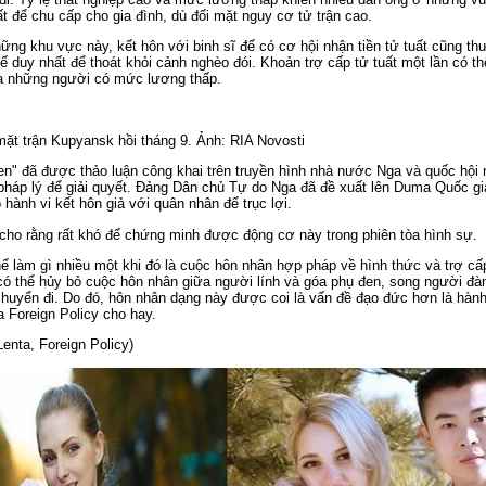
ất để chu cấp cho gia đình, dù đối mặt nguy cơ tử trận cao.
ững khu vực này, kết hôn với binh sĩ để có cơ hội nhận tiền tử tuất cũng th
 duy nhất để thoát khỏi cảnh nghèo đói. Khoản trợ cấp tử tuất một lần có 
a những người có mức lương thấp.
ặt trận Kupyansk hồi tháng 9. Ảnh: RIA Novosti
en" đã được thảo luận công khai trên truyền hình nhà nước Nga và quốc hội
háp lý để giải quyết. Đảng Dân chủ Tự do Nga đã đề xuất lên Duma Quốc gia 
hành vi kết hôn giả với quân nhân để trục lợi.
cho rằng rất khó để chứng minh được động cơ này trong phiên tòa hình sự.
 làm gì nhiều một khi đó là cuộc hôn nhân hợp pháp về hình thức và trợ cấ
có thể hủy bỏ cuộc hôn nhân giữa người lính và góa phụ đen, song người đà
huyển đi. Do đó, hôn nhân dạng này được coi là vấn đề đạo đức hơn là hành 
ủa Foreign Policy cho hay.
nta, Foreign Policy)