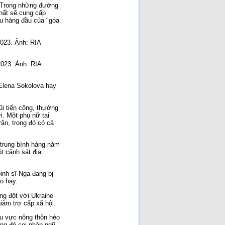
. Trong những đường
chất sẽ cung cấp
êu hàng đầu của "góa
2023. Ảnh: RIA
2023. Ảnh: RIA
 Elena Sokolova hay
ũi tiến công, thường
i. Một phụ nữ tại
rận, trong đó có cả
 trung bình hàng năm
t cảnh sát địa
binh sĩ Nga đang bị
o hay.
ng đột với Ukraine
iảm trợ cấp xã hội.
hu vực nông thôn hẻo
ùng đó coi nhập ngũ