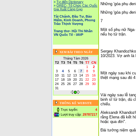
»
Tự điển Dictionary
Những 'góa phụ đen'
»
OREC- Tố Chức Các Quốc
Gia Xuất Cảng Gạo
Những 'góa phụ đen'
Tài Chánh, Đầu Tư, Bảo
Hiểm, Kinh Doanh, Phong
7
Trào Thịnh Vượng
Một số phụ nữ Nga c
Trang thơ- Hội Thi Nhân
nếu họ tử trận.
VN Quốc Tế - IAVP
Sergey Khandozhko, 
XEM BÀI THEO NGÀY
10/2023. Vợ anh là 
Tháng Tám 2026
T2
T3
T4
T5
T6
T7
CN
1
2
3
4
5
6
7
8
9
Một ngày sau khi cư
10
11
12
13
14
15
16
thiệt mạng sau đó 4
17
18
19
20
21
22
23
24
25
26
27
28
29
30
31
Vài ngày sau lễ tan
binh sĩ tử trận, dù
THỐNG KÊ WEBSITE
chiếu.
Trực tuyến:
4
Aleksandr Khandozhk
Lượt truy cập:
29787217
rằng Elena đã kết h
hoặc qua đời".
Đài tưởng niệm quân