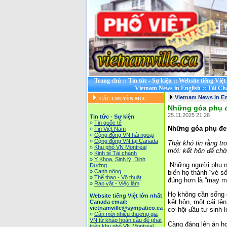
Trang chủ
::
Tin tức - Sự kiện
::
Website tiếng Việ
Vietnam News in English
::
Tài Ch
Vietnam News in En
CÁC CHUYÊN MỤC
Những góa phụ đe
25.11.2025 21:26
Tin tức - Sự kiện
»
Tin quốc tế
Những góa phụ đen 
»
Tin Việt Nam
»
Cộng đồng VN hải ngoại
»
Cộng đồng VN tại Canada
Thật khó tin rằng tr
»
Khu phố VN Montréal
mới: kết hôn để chờ 
»
Kinh tế Tài chánh
»
Y Khoa, Sinh lý, Dinh
Những người phụ nữ
Dưỡng
»
Canh nông
biến họ thành “vé s
»
Thể thao - Võ thuật
đúng hơn là “may m
»
Rao vặt - Việc làm
Họ không cần sống 
Website tiếng Việt lớn nhất
kết hôn, một cái tên
Canada email:
vietnamville@sympatico.ca
cơ hội đầu tư sinh l
»
Cần mời nhiều thương gia
VN từ khắp hoàn cầu để phát
Càng đáng lên án hơ
triễn khu phố VN Montréal