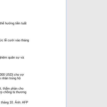
NGUYÊN NHÂN SỤP ĐỔ
[Đã đọc: 186 lần]
Ai Giết Tướng Đỗ Cao Trí?
[Đã đọc: 170 lần]
Nhân đạo là một phần của
sức mạnh quốc gia!
[Đã
đọc: 165 lần]
thể hưởng tiền tuất
Cuộc chiến Việt Nam khi
người lớn xúi con nít ăn cứt
gà!
[Đã đọc: 112 lần]
Cuộc chiến chống Pháp
1945–1954 là một cuộc
ức lễ cưới vào tháng
chiến không cần thiết chỉ
đẻ vinh danh chủ nghĩa CS
quốc tế và người CS
[Đã
đọc: 99 lần]
nghiệm quân sự và
7.000 USD) cho vợ
n nhân trong hộ
t, thẩm phán cho
hợp chồng bị thương
i tháng 10. Ảnh: AFP