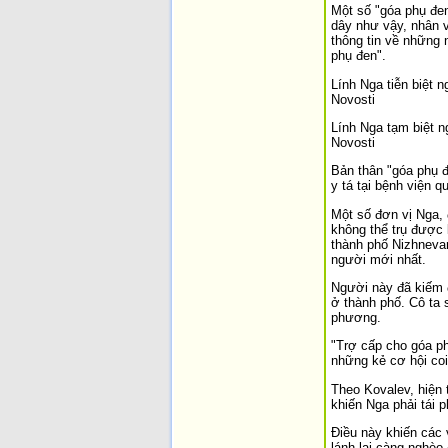
Một số "góa phụ đe
dây như vậy, nhân v
thông tin về những 
phụ đen".
Lính Nga tiễn biệt 
Novosti
Lính Nga tạm biệt n
Novosti
Bản thân "góa phụ đ
y tá tại bệnh viện q
Một số đơn vị Nga, 
không thể trụ được 
thành phố Nizhnevar
người mới nhất.
Người này đã kiếm 
ở thành phố. Cô ta 
phương.
"Trợ cấp cho góa phụ
những kẻ cơ hội coi
Theo Kovalev, hiện 
khiến Nga phải tái 
Điều này khiến các 
lánh lại càng nghèo