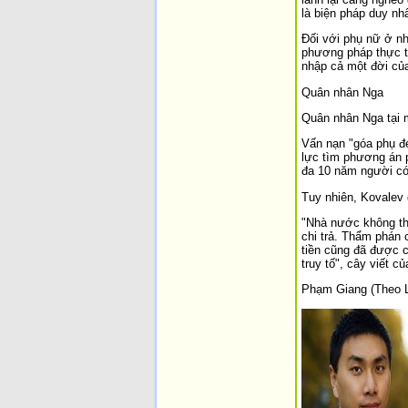
là biện pháp duy nh
Đối với phụ nữ ở nh
phương pháp thực tế
nhập cả một đời củ
Quân nhân Nga
Quân nhân Nga tại m
Vấn nạn "góa phụ đ
lực tìm phương án p
đa 10 năm người có 
Tuy nhiên, Kovalev 
"Nhà nước không thể
chi trả. Thẩm phán 
tiền cũng đã được c
truy tố", cây viết c
Phạm Giang (Theo Le