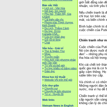
giới bất động sản đ
Bản sắc Việt
nhuận, và tình yêu b
»
Lịch sử - Văn hóa
»
Kết bạn, tìm người
Nếu chiến tranh là 
»
Phụ Nữ, Thẩm Mỹ, Gia
chỉ trục lợi trên x
Chánh
mát, và biến chính 
»
Cải thiện dân tộc
»
Phong trào Thịnh Vượng,
Kinh Doanh
Bình luận chính trị
»
Du Lịch, Thắng Cảnh
cuộc chiến của Puti
»
Du học, Di trú
Canada,USA...
»
Cứu trợ nhân đạo
»
Gỡ rối tơ lòng
Chiến tranh như mộ
»
Chat
Cuộc chiến của Puti
Văn hóa - Giải trí
Nó còn được nuôi d
»
Thơ & Ngâm Thơ
đen” – những phụ nữ
»
Nhạc
»
Truyện ngắn
tha hóa xã hội trong
»
Học Anh Văn phương pháp
mới Tân Văn
Khi cái chết trở thà
»
TV VN và thế giới
quốc gia mà là cơ 
»
Tự học khiêu vũ bằng video
»
Giáo dục
giây cảm thông. Họ 
ruble tiền trợ cấp.
Khoa học kỹ thuật
»
Website VN trên thế giói
Và chính vì có những
Những người đàn ông
Góc thư giãn
»
Chuyện vui
nước, mà vì họ dễ b
»
Chuyện lạ bốn phương
»
Tử vi - Huyền Bí
Chiến tranh vì thế 
cấp người sẵn sàng 
Web links
không cần lý do chí
Vietnam News in English