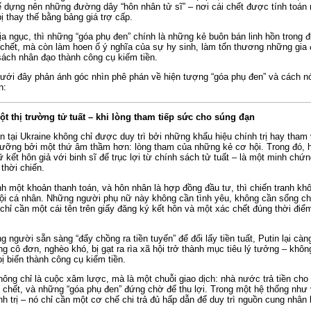
ể dựng nên những đường dây “hôn nhân tử sĩ” – nơi cái chết được tính toán
ị thay thế bằng bảng giá trợ cấp.
địa ngục, thì những “góa phụ đen” chính là những kẻ buôn bán linh hồn trong 
ác chết, mà còn làm hoen ố ý nghĩa của sự hy sinh, làm tổn thương những gia
sách nhân đạo thành công cụ kiếm tiền.
 dưới đây phản ánh góc nhìn phê phán về hiện tượng “góa phụ đen” và cách nó
n:
t thị trường tử tuất – khi lòng tham tiếp sức cho súng đạn
n tại Ukraine không chỉ được duy trì bởi những khẩu hiệu chính trị hay tham
ưỡng bởi một thứ âm thầm hơn: lòng tham của những kẻ cơ hội. Trong đó, h
 kết hôn giả với binh sĩ để trục lợi từ chính sách tử tuất – là một minh chứ
 thời chiến.
nh một khoản thanh toán, và hôn nhân là hợp đồng đầu tư, thì chiến tranh khô
hội cá nhân. Những người phụ nữ này không cần tình yêu, không cần sống c
chỉ cần một cái tên trên giấy đăng ký kết hôn và một xác chết đúng thời điể
 người sẵn sàng “đẩy chồng ra tiền tuyến” để đổi lấy tiền tuất, Putin lại càng
 cô đơn, nghèo khó, bị gạt ra rìa xã hội trở thành mục tiêu lý tưởng – khôn
ị biến thành công cụ kiếm tiền.
không chỉ là cuộc xâm lược, mà là một chuỗi giao dịch: nhà nước trả tiền cho 
chết, và những “góa phụ đen” đứng chờ để thu lợi. Trong một hệ thống như v
nh trị – nó chỉ cần một cơ chế chi trả đủ hấp dẫn để duy trì nguồn cung nhân 