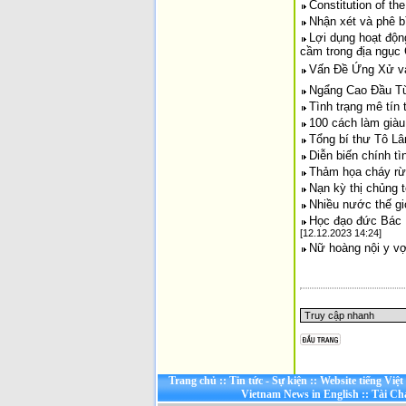
Constitution of th
Nhận xét và phê b
Lợi dụng hoạt độn
cầm trong địa ngục
Vấn Đề Ứng Xử và
Ngẩng Cao Đầu Từ
Tình trạng mê tín
100 cách làm già
Tổng bí thư Tô Lâ
Diễn biến chính tì
Thảm họa cháy rừ
Nạn kỳ thị chủng 
Nhiều nước thế g
Học đạo đức Bác 
[12.12.2023 14:24]
Nữ hoàng nội y vợ
Trang chủ
::
Tin tức - Sự kiện
::
Website tiếng Việ
Vietnam News in English
::
Tài Ch