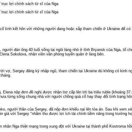
 trục lợi chính sách tử sĩ của Nga
 trục lợi chính sách tử sĩ của Nga
ố tình kết hôn với những người đang hoặc sắp tham chiến ở Ukraine để có 
người đàn ông 40 tuổi sống tại ngôi làng nhỏ ở tỉnh Bryansk của Nga, tổ ch
Elena Sokolova, nhân viên văn phòng tuyển quân ở làng bên.
ới vợ, Sergey đăng ký nhập ngũ, tham chiến tại Ukraine dù không có kinh 
 tháng.
g, Elena nộp đơn đề nghị được nhận trợ cấp lên tới ba triệu ruble (khoảng 3
 chưa từng sống chung nhà với người chồng quá cố hay thay đổi tình trạng hô
o, người thân của Sergey, đã nộp đơn khiếu nại lên tòa án. Sau khi xem xé
ôn giả với Sergey "nhằm thu được lợi ích tài chính tiềm năng trong trường 
 nhân Nga thiệt mạng trong xung đột với Ukraine tại thành phố Kostroma hồ