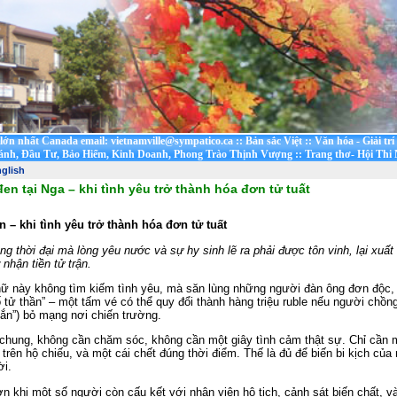
t lớn nhất Canada email: vietnamville@sympatico.ca
::
Bản sắc Việt
::
Văn hóa - Giải trí
ánh, Đầu Tư, Bảo Hiểm, Kinh Doanh, Phong Trào Thịnh Vượng
::
Trang thơ- Hội Thi
glish
n tại Nga – khi tình yêu trở thành hóa đơn tử tuất
– khi tình yêu trở thành hóa đơn tử tuất
ong thời đại mà lòng yêu nước và sự hy sinh lẽ ra phải được tôn vinh, lại xuất
nhận tiền tử trận.
 này không tìm kiếm tình yêu, mà săn lùng những người đàn ông đơn độc, 
ố tử thần” – một tấm vé có thể quy đổi thành hàng triệu ruble nếu người chồ
ắn”) bỏ mạng nơi chiến trường.
chung, không cần chăm sóc, không cần một giây tình cảm thật sự. Chỉ cần m
 trên hộ chiếu, và một cái chết đúng thời điểm. Thế là đủ để biến bi kịch của
ời.
n khi một số người còn cấu kết với nhân viên hộ tịch, cảnh sát biến chất, v