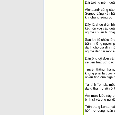
Đài tưởng niệm quân
Aleksandr cũng cáo 
Sergey đăng ký nhập
khi chung sống với
Đây là ví dụ điển h
kết hôn với các quân
người chuẩn bị nhậ
Sau khi tổ chức lễ 
trận, những người p
dành cho gia đình tử
người dân tại một s
Đàn ông cô đơn và b
sẻ tiền tuất với các
Truyền thông nhà nư
không phải là trườn
nhiều tỉnh của Nga
Tại tỉnh Tomsk, một
đang tham chiến ở U
Âm mưu kiểu này có
binh sĩ và phụ nữ d
Trên trang Lenta, c
hội", lợi dụng hoàn