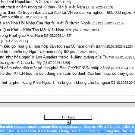
e Federal Republic of VCL
[26.12.2025 11:56]
ình trách nhiệm trong xả lũ thủy điện ở Việt Nam
[30.11.2025 19:13]
g từ thiện để truyền đạo và cải đạo tại VN và các xứ nghèo - 600.000 người 
 Campuchia
[23.10.2025 16:02]
 Văn Hóa Hội Nhập Của Người Việt Ở Nước Ngoài ⚠️
[12.10.2025 21:15]
 Quá Khứ – Kiến Tạo Một Việt Nam Mới
[24.06.2025 18:14]
 trong Phật giáo Việt Nam
[23.05.2025 14:58]
u
[10.03.2025 21:06]
m kêu gọi hòa giải, hòa hợp dân tộc sau 50 năm chiến tranh
[25.02.2025 21:25]
nh hình chiến sự Nga - Ukraine ngày 6/2
[05.02.2025 19:56]
ng 'như hỏa ngục' ở Los Angeles trước lễ đăng quăng của Trump
[12.01.2025 1
tộc người Á Châu tại Mỹ
[23.07.2024 15:58]
iới cấm công dân một số tỉnh phía Bắc CHXHCNVN nhập cảnh!
[29.03.2024 13:0
Hồ thời XHCN học trò con đảng viên cán bộ đánh đạp làm nhục cô thầy giá
 hụt tỷ phú Hoàng Kiều Ngọc Trinh bị giam không cho tại ngoại
[21.10.2023 20:0
t lớn nhất Canada email: vietnamville@sympatico.ca
::
Bản sắc Việt
::
Văn hóa - Giải trí
ánh, Đầu Tư, Bảo Hiểm, Kinh Doanh, Phong Trào Thịnh Vượng
::
Trang thơ- Hội Thi