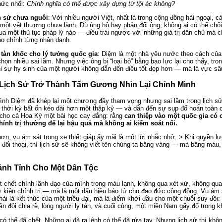
hức nhối:
Chính nghĩa có thể được xây dựng từ tội ác không?
h sử chưa nguôi
: Với nhiều người Việt, nhất là trong cộng đồng hải ngoại, c
một vết thương chưa lành. Dù ủng hộ hay phản đối ông, không ai có thể chối
ua một thủ tục pháp lý nào — điều trái ngược với những giá trị dân chủ mà c
ảo chính từng nhân danh.
 tàn khốc cho lý tưởng quốc gia
: Diệm là một nhà yêu nước theo cách của 
ọn nhiều sai lầm. Nhưng việc ông bị “loại bỏ” bằng bạo lực lại cho thấy, trong
hi sự hy sinh của một người không dẫn đến điều tốt đẹp hơn — mà là vực sâ
i Lịch Sử Trở Thành Tấm Gương Nhìn Lại Chính Mình
ình Diệm đã khép lại một chương đầy tham vọng nhưng sai lầm trong lịch s
thời kỳ bất ổn kéo dài hơn một thập kỷ — và dẫn đến sự sụp đổ hoàn toàn 
cho cả Hoa Kỳ một bài học cay đắng: rằng
can thiệp vào một quốc gia có
hính trị thường để lại hậu quả mà không ai kiểm soát nổi.
n, vụ ám sát trong xe thiết giáp ấy mãi là một lời nhắc nhở: > Khi quyền lự
ế đối thoại, thì lịch sử sẽ không viết tên chúng ta bằng vàng — mà bằng má
nh Tỉnh Cho Một Dân Tộc
t chết chính lãnh đạo của mình trong máu lạnh, không qua xét xử, không qua 
ự kiện chính trị — mà là một dấu hiệu báo tử cho đạo đức cộng đồng. Vụ ám
i là kết thúc của một triều đại, mà là điểm khởi đầu cho một chuỗi suy đồi: 
 đội chia rẽ, lòng người ly tán, và cuối cùng, một miền Nam gãy đổ trong kh
có thể đã chết. Những ai đã ra lệnh có thể đã rửa tay. Nhưng lịch sử thì kh