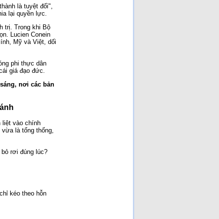
hành là tuyệt đối",
ia lại quyền lực.
 trị. Trong khi Bộ
gọn. Lucien Conein
ính, Mỹ và Việt, dối
óng phi thực dân
ái giá đạo đức.
sáng, nơi các bản
ránh
liệt vào chính
 vừa là tổng thống,
 bỏ rơi đúng lúc?
chỉ kéo theo hỗn