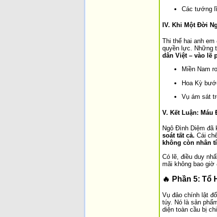
Các tướng lĩ
IV. Khi Một Đời 
Thi thể hai anh em
quyền lực. Những t
dân Việt – vào lẽ 
Miền Nam rơi
Hoa Kỳ bước
Vụ ám sát tr
V. Kết Luận: Máu
Ngô Đình Diệm đã k
soát tất cả.
Cái chế
không còn nhân tí
Có lẽ, điều duy nh
mãi không bao giờ 
🔥
Phần 5: Tổ 
Vụ đảo chính lật đ
túy. Nó là sản ph
diện toàn cầu bị ch