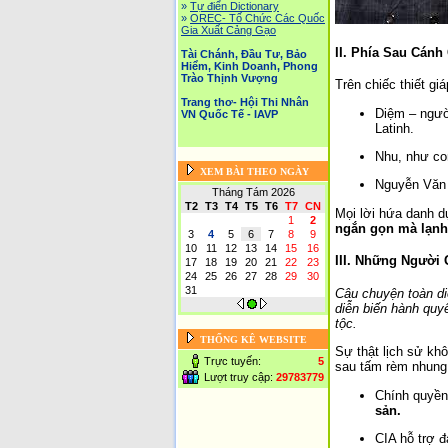
»
Tự điển Dictionary
»
OREC- Tố Chức Các Quốc
Gia Xuất Cảng Gạo
II. Phía Sau Cán
Tài Chánh, Đầu Tư, Bảo
Hiểm, Kinh Doanh, Phong
Trào Thịnh Vượng
Trên chiếc thiết gi
Trang thơ- Hội Thi Nhân
Diệm – người
VN Quốc Tế - IAVP
Latinh.
Nhu, như con
XEM BÀI THEO NGÀY
Nguyễn Văn 
Tháng Tám 2026
T2
T3
T4
T5
T6
T7
CN
Mọi lời hứa danh d
1
2
ngắn gọn mà lạnh
3
4
5
6
7
8
9
10
11
12
13
14
15
16
III. Những Người
17
18
19
20
21
22
23
24
25
26
27
28
29
30
31
Câu chuyện toàn di
diễn biến hành quy
tộc.
THỐNG KÊ WEBSITE
Sự thật lịch sử kh
Trực tuyến:
5
sau tấm rèm nhung 
Lượt truy cập:
29783779
Chính quyề
sản.
CIA hỗ trợ 