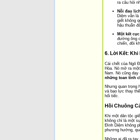
ra câu hỏi n
Nỗi đau lịc
Diệm vẫn là 
giết không q
hậu thuẫn đ
Một kết cục
đường ông ch
chiến, đôi k
6. Lời Kết: Kh
Cái chết của Ngô Đ
Hòa. Nó mở ra một 
Nam. Nó cũng dạy 
những toan tính c
Nhưng quan trọng hơ
và bạo lực thay th
hối tiếc.
Hồi Chuông Cả
Khi một dân tộc giế
không chỉ là một s
Đình Diệm không phả
phương hướng, quân
Những ai đã ra tay 