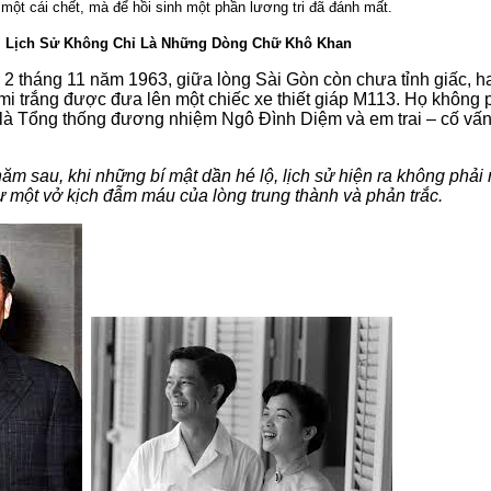
một cái chết, mà để hồi sinh một phần lương tri đã đánh mất.
hi Lịch Sử Không Chỉ Là Những Dòng Chữ Khô Khan
2 tháng 11 năm 1963, giữa lòng Sài Gòn còn chưa tỉnh giấc, h
i trắng được đưa lên một chiếc xe thiết giáp M113. Họ không p
 là Tổng thống đương nhiệm Ngô Đình Diệm và em trai – cố vấn 
m sau, khi những bí mật dần hé lộ, lịch sử hiện ra không phải 
hư một vở kịch đẫm máu của lòng trung thành và phản trắc.