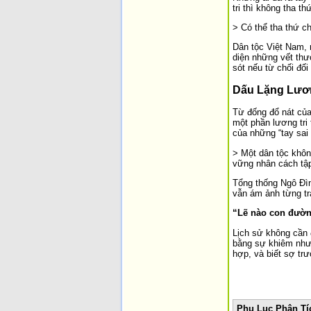
tri thì không tha th
> Có thể tha thứ c
Dân tộc Việt Nam, 
diện những vết thư
sót nếu từ chối đối
Dấu Lặng Lươn
Từ đống đổ nát của
một phần lương tri 
của những “tay sai
> Một dân tộc khô
vững nhân cách tập 
Tổng thống Ngô Đìn
vẫn ám ảnh từng tr
“Lẽ nào con đườn
Lịch sử không cần 
bằng sự khiêm nhườ
hợp, và biết sợ tr
Phụ Lục Phân Tí