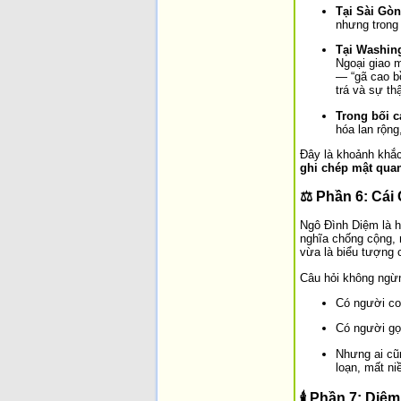
Tại Sài Gòn
nhưng trong 
Tại Washin
Ngoại giao m
— “gã cao bồ
trá và sự thậ
Trong bối c
hóa lan rộn
Đây là khoảnh kh
ghi chép mật quan
⚖️
Phần 6: Cái
Ngô Đình Diệm là h
nghĩa chống cộng, 
vừa là biểu tượng 
Câu hỏi không ngừn
Có người co
Có người gọ
Nhưng ai cũ
loạn, mất ni
🕯️
Phần 7: Diệm