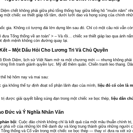
u: Diệm chết không phải giữa phủ tổng thống hay giữa tiếng hô "muôn năm" n
ng một chiếc xe thiết giáp tối tăm, dưới lưỡi dao và họng súng của chính nh
uốc gia. Không có tượng đài lớn dựng lên sau đó. Chỉ có một câu nói vẫn cò
ẽ đưa Tổng thống về an toàn” > – Và rồi… chiếc xe thiết giáp lao qua ánh nắ
t định mệnh không còn đường quay lại.
 Kết – Một Dấu Hỏi Cho Lương Tri Và Chủ Quyền
gô Đình Diệm, lịch sử Việt Nam mở ra một chương mới — nhưng không phải
ướng lĩnh tranh giành quyền lực. Mỹ đổ thêm quân. Chiến tranh leo thang. D
o thế hệ hôm nay và mai sau:
c gia không thể tự định đoạt số phận lãnh đạo của mình,
liệu đó có còn là 
 trị được giải quyết bằng súng đạn trong một chiếc xe bọc thép,
liệu dân chủ
ạo Đức và Ý Nghĩa Nhân Văn
 phản bội
: Cuộc đảo chính không chỉ là kết quả của một mâu thuẫn chính trị,
ự phá vỡ của những lời thề danh dự và lòng trung thành giữa những người c
i Tổng thống và Cố vấn trong một chiếc xe bọc thép — thay vì đưa ra xét xử