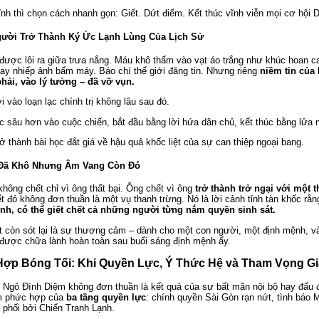
nh thì chọn cách nhanh gọn: Giết. Dứt điểm. Kết thúc vĩnh viễn mọi cơ hội Di
Người Trở Thành Ký Ức Lạnh Lùng Của Lịch Sử
 được lôi ra giữa trưa nắng. Máu khô thấm vào vạt áo trắng như khúc hoan c
ay nhiếp ảnh bấm máy. Báo chí thế giới đăng tin. Nhưng riêng
niềm tin của
phải, vào lý tưởng – đã vỡ vụn.
 vào loạn lạc chính trị không lâu sau đó.
 sâu hơn vào cuộc chiến, bắt đầu bằng lời hứa dân chủ, kết thúc bằng lửa 
ở thành bài học đắt giá về hậu quả khốc liệt của sự can thiệp ngoại bang.
 Đã Khô Nhưng Âm Vang Còn Đó
hông chết chỉ vì ông thất bại. Ông chết vì ông
trở thành trở ngại với một 
t đó không đơn thuần là một vụ thanh trừng. Nó là lời cảnh tỉnh tàn khốc rằ
nh, có thể giết chết cả những người từng nắm quyền sinh sát.
ất còn sót lại là sự thương cảm – dành cho một con người, một định mệnh, v
được chữa lành hoàn toàn sau buổi sáng định mệnh ấy.
Hợp Bóng Tối: Khi Quyền Lực, Ý Thức Hệ và Tham Vọng G
ổ Ngô Đình Diệm không đơn thuần là kết quả của sự bất mãn nội bộ hay đấu 
ẩm phức hợp của
ba tầng quyền lực
: chính quyền Sài Gòn rạn nứt, tình báo 
i phối bởi Chiến Tranh Lạnh.