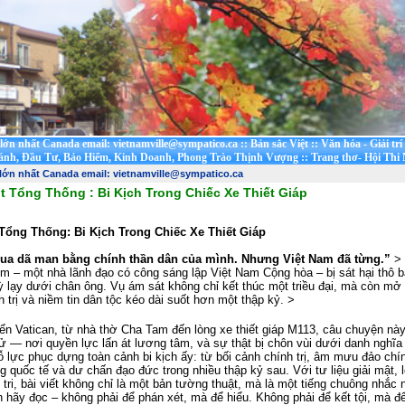
t lớn nhất Canada email: vietnamville@sympatico.ca
::
Bản sắc Việt
::
Văn hóa - Giải trí
ánh, Đầu Tư, Bảo Hiểm, Kinh Doanh, Phong Trào Thịnh Vượng
::
Trang thơ- Hội Thi
 lớn nhất Canada email: vietnamville@sympatico.ca
t Tổng Thống : Bi Kịch Trong Chiếc Xe Thiết Giáp
Tổng Thống: Bi Kịch Trong Chiếc Xe Thiết Giáp
vua dã man bằng chính thần dân của mình. Nhưng Việt Nam đã từng.”
> 
m – một nhà lãnh đạo có công sáng lập Việt Nam Cộng hòa – bị sát hại thô 
ỳ lạy dưới chân ông. Vụ ám sát không chỉ kết thúc một triều đại, mà còn mở
h trị và niềm tin dân tộc kéo dài suốt hơn một thập kỷ. >
n Vatican, từ nhà thờ Cha Tam đến lòng xe thiết giáp M113, câu chuyện này
ử — nơi quyền lực lấn át lương tâm, và sự thật bị chôn vùi dưới danh nghĩa
ỗ lực phục dựng toàn cảnh bi kịch ấy: từ bối cảnh chính trị, âm mưu đảo chín
g quốc tế và dư chấn đạo đức trong nhiều thập kỷ sau. Với tư liệu giải mật,
tri, bài viết không chỉ là một bản tường thuật, mà là một tiếng chuông nhắc 
n hãy đọc – không phải để phán xét, mà để hiểu. Không phải để kết tội, mà đ