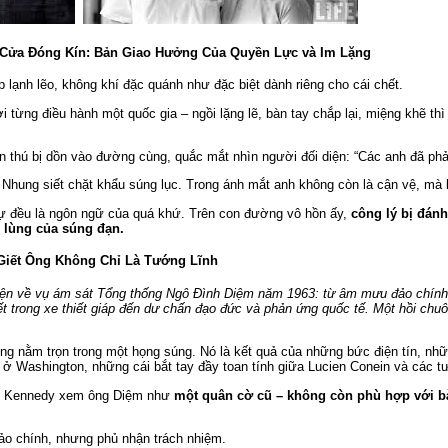
h Cửa Đóng Kín: Bản Giao Hưởng Của Quyền Lực và Im Lặng
áp lạnh lẽo, không khí đặc quánh như đặc biệt dành riêng cho cái chết.
 từng điều hành một quốc gia – ngồi lặng lẽ, bàn tay chắp lại, miệng khẽ thì
 thú bị dồn vào đường cùng, quắc mắt nhìn người đối diện: “Các anh đã phả
Nhung siết chặt khẩu súng lục. Trong ánh mắt anh không còn là cận vệ, mà 
ự đều là ngôn ngữ của quá khứ. Trên con đường vô hồn ấy,
công lý bị đánh
 lùng của súng đạn.
 Giết Ông Không Chỉ Là Tướng Lĩnh
ện về vụ ám sát Tổng thống Ngô Đình Diệm năm 1963: từ âm mưu đảo chính, 
ết trong xe thiết giáp đến dư chấn đạo đức và phản ứng quốc tế. Một hồi chuô
ông nằm trọn trong một họng súng. Nó là kết quả của những bức điện tín, nh
ở Washington, những cái bắt tay đầy toan tính giữa Lucien Conein và các t
n Kennedy xem ông Diệm như
một quân cờ cũ – không còn phù hợp với 
đảo chính, nhưng phủ nhận trách nhiệm.