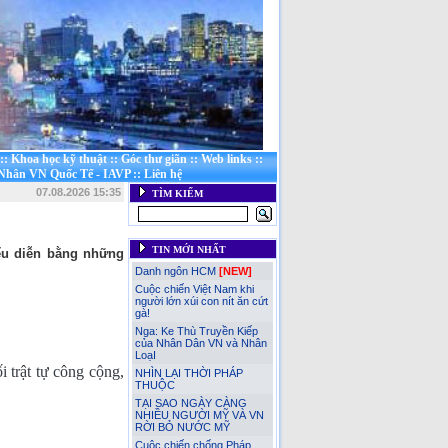
::
Khoa học kỹ thuật
::
Góc thư giãn
::
Web links
::
 Nhân VN Quốc Tế - IAVP
::
Liên hệ
07.08.2026 15:35
TÌM KIẾM
TIN MỚI NHẤT
iểu diễn bằng những
Danh ngôn HCM
[NEW]
Cuộc chiến Việt Nam khi
người lớn xúi con nít ăn cứt
gà!
Nga: Ke Thù Truyền Kiếp
của Nhân Dân VN và Nhân
LoạI
i trật tự công cộng,
NHÌN LẠI THỜI PHÁP
THUỘC
TẠI SAO NGÀY CÀNG
NHIỀU NGƯỜI MỸ VÀ VN
RỜI BỎ NƯỚC MỸ
Cuộc chiến chống Pháp