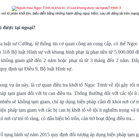
e mô tô phân khối lớn, biểu diễn bằng những hành động nguy hiểm, sau đó đăng tải trên mạng
ó được tại ngoại?
 luật sư Cường, từ thông tin cơ quan công an cung cấp, có thể Ngọc T
 318 Bộ luật Hình sự với khung hình phạt là phạt tiền từ 5.000.000 
o không giam giữ đến 2 năm hoặc phạt tù từ 3 tháng đến 2 năm. Đây 
quy định tại Điều 9, Bộ luật Hình sự.
ong vụ án này, là cơ quan điều tra khởi tố Ngọc Trinh về tội gây rối 
háp tạm giam đối với bị can điều tra. Thông thường đối với các tội ít
hiên sẽ không tạm giam, chỉ áp dụng biện pháp cấm đi khỏi nơi cư trú
iện pháp tạm giam với các bị can bị khởi tố về tội ít nghiêm trọng và 
 nơi cư trú rõ ràng, có dấu hiệu bỏ trốn, cản trở hoạt động điều tra...
ố tụng hình sự năm 2015 quy định đối tượng áp dụng biện pháp tạm gia