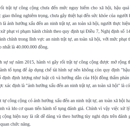
rối trật tự công cộng chưa đến mức nguy hiểm cho xã hội, hậu quả
c giao thông nghiêm trọng, chưa gây thiệt hại đến sức khỏe của người
 là ảnh hưởng xấu đến an ninh trật tự, an toàn xã hội, người thực hiện 
ị xử phạt vi phạm hành chính theo quy định tại Điều 7, Nghị định số
nh chính trong lĩnh vực an ninh trật tự, an toàn xã hội, với mức phạt 
o nhất là 40.000.000 đồng.
h sự sự năm 2015, hành vi gây rối trật tự công cộng được mở rộng 
hành tố tụng để áp dụng chế tài hình sự nên không còn quy định "hậ
 định định lượng như luật cũ và hướng dẫn của Hội đồng thẩm phán 
c xác định là "ảnh hưởng xấu đến an ninh trật tự, an toàn xã hội" là có
ật tự công cộng có ảnh hưởng xấu đến an ninh trật tự, an toàn xã hội 
tính và ldo cơ quan tiến hành tố tụng đánh giá. Chính vì vậy việc xử l
ng cộng hiện nay là rất dễ dàng và theo hướng tùy nghi dựa trên đánh 
 quan chức năng.