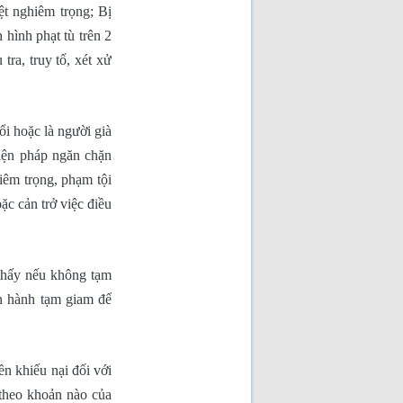
ệt nghiêm trọng; Bị
 hình phạt tù trên 2
tra, truy tố, xét xử
ổi hoặc là người già
biện pháp ngăn chặn
iêm trọng, phạm tội
ặc cản trở việc điều
 thấy nếu không tạm
ến hành tạm giam để
n khiếu nại đối với
 theo khoản nào của