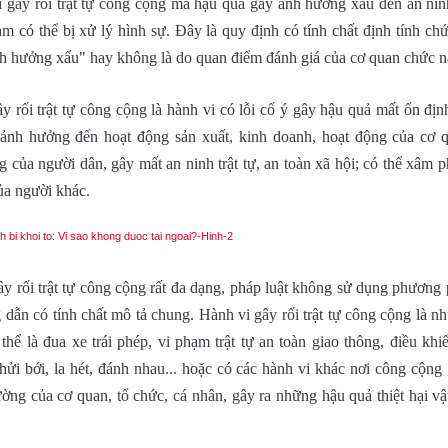
gây rối trật tự công cộng mà hậu quả gây ảnh hưởng xấu đến an ninh 
ạm có thể bị xử lý hình sự. Đây là quy định có tính chất định tính ch
nh hưởng xấu" hay không là do quan điểm đánh giá của cơ quan chức n
y rối trật tự công cộng là hành vi có lỗi cố ý gây hậu quả mất ổn định
 ảnh hưởng đến hoạt động sản xuất, kinh doanh, hoạt động của cơ 
 của người dân, gây mất an ninh trật tự, an toàn xã hội; có thể xâm 
của người khác.
ây rối trật tự công cộng rất đa dạng, pháp luật không sử dụng phương 
dẫn có tính chất mô tả chung. Hành vi gây rối trật tự công cộng là nh
thể là đua xe trái phép, vi phạm trật tự an toàn giao thông, điều khi
hửi bới, la hét, đánh nhau... hoặc có các hành vi khác nơi công cộn
ờng của cơ quan, tổ chức, cá nhân, gây ra những hậu quả thiệt hại vật