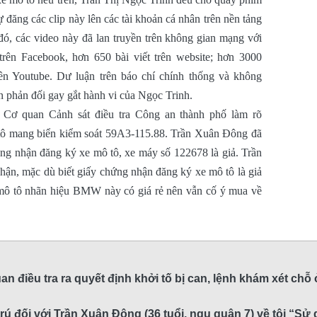
tự đăng các clip này lên các tài khoản cá nhân trên nền tảng
đó, các video này đã lan truyền trên không gian mạng với
trên Facebook, hơn 650 bài viết trên website; hơn 3000
rên Youtube. Dư luận trên báo chí chính thống và không
 phản đối gay gắt hành vi của Ngọc Trinh.
, Cơ quan Cảnh sát điều tra Công an thành phố làm rõ
tô mang biển kiểm soát 59A3-115.88. Trần Xuân Đông đã
ứng nhận đăng ký xe mô tô, xe máy số 122678 là giả. Trần
ận, mặc dù biết giấy chứng nhận đăng ký xe mô tô là giả
mô tô nhãn hiệu BMW này có giá rẻ nên vẫn cố ý mua về
an điều tra ra quyết định khởi tố bị can, lệnh khám xét chỗ
trú đối với Trần Xuân Đông (36 tuổi, ngụ quận 7) về tội “Sử d