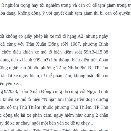
ội ít nghiêm trọng hay tội nghiêm trọng và căn cứ để tạm giam trong 
thỏa đáng, không đồng ý với quyết định tạm giam thì bị can có quyền
, dù không có giấy phép lái xe mô tô hạng A2, nhưng ngày
h đã cùng với Trần Xuân Đông (SN 1987, phường Bình
ổ chức điều khiển xe mô tô biển kiểm soát 59A3-115.88
ung tích xi lanh 999cm3) lưu thông, biểu diễn trên đoạn
ông nghệ cao (thuộc phường Tăng Nhơn Phú B, TP Thủ
 tác lái xe nguy hiểm, tư thế phản cảm, không mặc đồ bảo
trên yên xe…
ng 9/2023, Trần Xuân Đông cũng đã cùng với Ngọc Trinh
ều khiển xe mô tô hiệu “Ninja” lưu thông trên đoạn đường
khu đô thị Thủ Thiêm (thuộc phường Thủ Thiêm, TP Thủ
c động tác lái xe phản cảm, nguy hiểm như đứng 2 chân
ay để xe tự chạy, ngồi một bên yên xe để tự chạy...
xe mô tô nêu trên, Trần Thị Ngọc Trinh đều cho quay phim