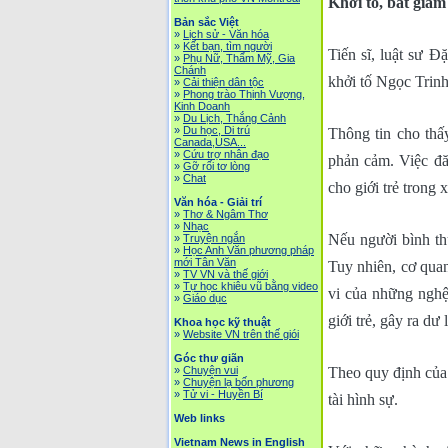
Khởi tố, bắt gia
Bản sắc Việt
»
Lịch sử - Văn hóa
»
Kết bạn, tìm người
Tiến sĩ, luật sư 
»
Phụ Nữ, Thẩm Mỹ, Gia
Chánh
khởi tố Ngọc Trinh
»
Cải thiện dân tộc
»
Phong trào Thịnh Vượng,
Kinh Doanh
»
Du Lịch, Thắng Cảnh
»
Du học, Di trú
Thông tin cho thấ
Canada,USA...
»
Cứu trợ nhân đạo
phản cảm. Việc đă
»
Gỡ rối tơ lòng
»
Chat
cho giới trẻ trong x
Văn hóa - Giải trí
»
Thơ & Ngâm Thơ
»
Nhạc
Nếu người bình th
»
Truyện ngắn
»
Học Anh Văn phương pháp
mới Tân Văn
Tuy nhiên, cơ quan
»
TV VN và thế giới
»
Tự học khiêu vũ bằng video
vi của những nghệ 
»
Giáo dục
giới trẻ, gây ra dư
Khoa học kỹ thuật
»
Website VN trên thế giói
Góc thư giãn
»
Chuyện vui
Theo quy định của p
»
Chuyện lạ bốn phương
»
Tử vi - Huyền Bí
tài hình sự.
Web links
Vietnam News in English