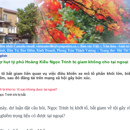
t lớn nhất Canada email: vietnamville@sympatico.ca
::
Bản sắc Việt
::
Văn hóa - Giải trí
ánh, Đầu Tư, Bảo Hiểm, Kinh Doanh, Phong Trào Thịnh Vượng
::
Trang thơ- Hội Thi
glish
ợ hụt tỷ phú Hoàng Kiều Ngọc Trinh bị giam không cho tại ngoại
 tố bắt giam liên quan vụ việc điều khiển xe mô tô phân khối lớn, b
m, sau đó đăng tải trên mạng xã hội gây bức xúc.
ọc Trinh khi bị bắt.
này, dư luận đặt câu hỏi, Ngọc Trinh bị khởi tố, bắt giam về tội gây rố
nghiêm trọng liệu có được tại ngoại?