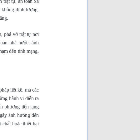
trật tự, an toàn xã
[Đã đọc: 174 lần]
Nhân đạo là một phần của
ứ không định lượng.
sức mạnh quốc gia!
[Đã
đọc: 168 lần]
ăng.
Cuộc chiến Việt Nam khi
người lớn xúi con nít ăn cứt
gà!
[Đã đọc: 116 lần]
Cuộc chiến chống Pháp
, phá vỡ trật tự nơi
1945–1954 là một cuộc
chiến không cần thiết chỉ
quan nhà nước, ảnh
đẻ vinh danh chủ nghĩa CS
quốc tế và người CS
[Đã
phạm đến tính mạng,
đọc: 108 lần]
pháp liệt kê, mà các
ững hành vi diễn ra
ển phương tiện lạng
g gây ảnh hưởng đến
 chất hoặc thiệt hại