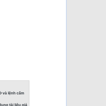
 ở và lệnh cấm
ụng tài liệu giả