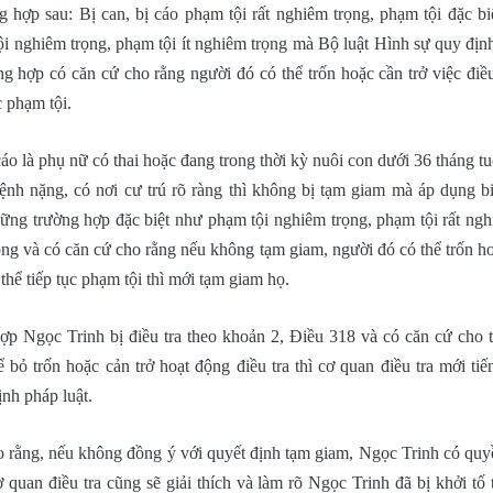
 hợp sau: Bị can, bị cáo phạm tội rất nghiêm trọng, phạm tội đặc bi
ội nghiêm trọng, phạm tội ít nghiêm trọng mà Bộ luật Hình sự quy định
g hợp có căn cứ cho rằng người đó có thể trốn hoặc cần trở việc điều 
c phạm tội.
cáo là phụ nữ có thai hoặc đang trong thời kỳ nuôi con dưới 36 tháng tu
ệnh nặng, có nơi cư trú rõ ràng thì không bị tạm giam mà áp dụng 
ững trường hợp đặc biệt như phạm tội nghiêm trọng, phạm tội rất ngh
ọng và có căn cứ cho rằng nếu không tạm giam, người đó có thể trốn ho
 thể tiếp tục phạm tội thì mới tạm giam họ.
ợp Ngọc Trinh bị điều tra theo khoản 2, Điều 318 và có căn cứ cho
ể bỏ trốn hoặc cản trở hoạt động điều tra thì cơ quan điều tra mới ti
ịnh pháp luật.
 rằng, nếu không đồng ý với quyết định tạm giam, Ngọc Trinh có quyề
 quan điều tra cũng sẽ giải thích và làm rõ Ngọc Trinh đã bị khởi tố