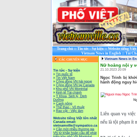
Trang chủ
::
Tin tức - Sự kiện
::
Website tiếng Việ
Vietnam News in English
::
Tài Ch
Vietnam News in En
CÁC CHUYÊN MỤC
Nữ hoàng nội y v
21.10.2023 20:09
Tin tức - Sự kiện
»
Tin quốc tế
Ngọc Trinh bị khởi
»
Tin Việt Nam
»
Cộng đồng VN hải ngoại
hành động nguy hiể
»
Cộng đồng VN tại Canada
»
Khu phố VN Montréal
»
Kinh tế Tài chánh
»
Y Khoa, Sinh lý, Dinh
Dưỡng
Ng
»
Canh nông
»
Thể thao - Võ thuật
»
Rao vặt - Việc làm
Liên quan vụ việc 
Website tiếng Việt lớn nhất
nếu là tội phạm ít 
Canada email:
vietnamville@sympatico.ca
»
Cần mời nhiều thương gia
VN từ khắp hoàn cầu để phát
triễn khu phố VN Montréal