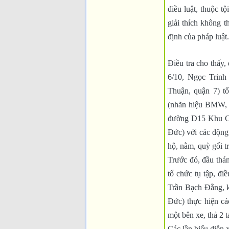
điều luật, thuộc t
giải thích không 
định của pháp luật.
Điều tra cho thấy
6/10, Ngọc Trin
Thuận, quận 7) t
(nhãn hiệu BMW, d
đường D15 Khu C
Đức) với các động
hộ, nằm, quỳ gối 
Trước đó, đầu thá
tổ chức tụ tập, đi
Trần Bạch Đằng, 
Đức) thực hiện cá
một bên xe, thả 2 t
Các lần biểu diễn 