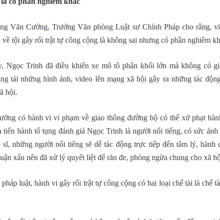
m là có phần nghiêm khắc
Đặng Văn Cường, Trưởng Văn phòng Luật sư Chính Pháp cho rằng, việ
 về tội gây rối trật tự công cộng là không sai nhưng có phần nghiêm kh
y, Ngọc Trinh đã điều khiển xe mô tô phân khối lớn mà không có gi
ng tải những hình ảnh, video lên mạng xã hội gây ra những tác động
ã hội.
ường có hành vi vi phạm về giao thông đường bộ có thể xử phạt hàn
 tiến hành tố tụng đánh giá Ngọc Trinh là người nổi tiếng, có sức ảnh
sĩ, những người nổi tiếng sẽ dễ tác động trực tiếp đến tâm lý, hành 
 luận xấu nên đã xử lý quyết liệt để răn đe, phòng ngừa chung cho xã hộ
háp luật, hành vi gây rối trật tự công cộng có hai loại chế tài là chế t