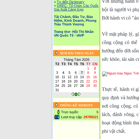
Với những hành vi 
»
Tự điển Dictionary
»
OREC- Tố Chức Các Quốc
hội là người vi ph
Gia Xuất Cảng Gạo
Tài Chánh, Đầu Tư, Bảo
Bởi hành vi có "ả
Hiểm, Kinh Doanh, Phong
Trào Thịnh Vượng
Trang thơ- Hội Thi Nhân
Về mặt pháp lý, gâ
VN Quốc Tế - IAVP
công cộng có thể
hưởng đến đời sống
XEM BÀI THEO NGÀY
sức khỏe, tài sản 
Tháng Tám 2026
T2
T3
T4
T5
T6
T7
CN
1
2
3
4
5
6
7
8
9
10
11
12
13
14
15
16
17
18
19
20
21
22
23
24
25
26
27
28
29
30
Thực tế, hành vi g
31
quy định và hướng 
nơi công cộng, có 
THỐNG KÊ WEBSITE
Trực tuyến:
5
lách, đánh võng, c
Lượt truy cập:
29789221
hoạt động bình thư
phi vật chất.